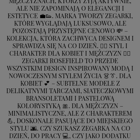
MĘŻCZYZNACH, KTÓRZY ŻYJĄ AKTYWNIE,
ALE NIE ZAPOMINAJĄ O ELEGANCJI I
ESTETYCE 💼👟. MARKA TWORZY ZEGARKI,
KTÓRE WYGLĄDAJĄ LUKSUSOWO, ALE
POZOSTAJĄ PRZYSTĘPNE CENOWO 💸 –
KOLEKCJA, KTÓRA ZACHWYCA DESIGNEM I
SPRAWDZA SIĘ NA CO DZIEŃ. 💁‍♀️ STYL I
CHARAKTER DLA KOBIET I MĘŻCZYZN 💁‍♂️
ZEGARKI ROSEFIELD TO PRZEDE
WSZYSTKIM DESIGN INSPIROWANY MODĄ I
NOWOCZESNYM STYLEM ŻYCIA 👗👔. DLA
KOBIET 💕 – SUBTELNE MODELE Z
DELIKATNYMI TARCZAMI, SIATECZKOWYMI
BRANSOLETAMI I PASTELOWĄ
KOLORYSTYKĄ 🎀. DLA MĘŻCZYZN –
MINIMALISTYCZNE, ALE Z CHARAKTEREM
💪, DOSKONALE PASUJĄCE DO MIEJSKIEGO
STYLU 🌆. CZY SZUKASZ ZEGARKA NA CO
DZIEŃ, DO PRACY 💻, CZY JAKO DODATKU