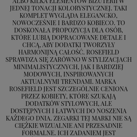
ALBO KILKA ELEMENTÓW BIŻUTERII W
Podanie przez Ciebie danych jest dobrowolne. Jeżeli
JEDNEJ TONACJI KOLORYSTYCZNEJ. TAKI
nie podasz danych, nie będziesz mógł przeglądać
KOMPLET WYGLĄDA ELEGANCKO,
zawartości naszej strony
NOWOCZEŚNIE I BARDZO KOBIECO. TO
Zautomatyzowane podejmowanie decyzji
DOSKONAŁA PROPOZYCJA DLA OSÓB,
Na stronie Sklepu są wykorzystywane pliki cookies.
KTÓRE LUBIĄ DOPRACOWANE DETALE I
Stosowane są one w celach zapewnienia maksymalnej
wygody wszystkich użytkowników (w tym Kupujących)
CHCĄ, ABY DODATKI TWORZYŁY
przy korzystaniu ze Sklepu (zapamiętywanie
HARMONIJNĄ CAŁOŚĆ. ROSEFIELD
preferencji i ustawień na stronie, zbieranie
SPRAWDZA SIĘ ZARÓWNO W STYLIZACJACH
anonimowych danych dla celów reklamowych i
MINIMALISTYCZNYCH, JAK I BARDZIEJ
statystycznych, także przez inne portale, w tym
portale społecznościowe, np. Facebook). Korzystanie
MODOWYCH, INSPIROWANYCH
ze Sklepu bez zmiany ustawień w przeglądarce
AKTUALNYMI TRENDAMI. MARKA
dotyczących cookies oznacza, że będą one
ROSEFIELD JEST SZCZEGÓLNIE CENIONA
zamieszczane w urządzeniu końcowym każdego
użytkownika. Jeżeli użytkownik nie wyraża zgody na
PRZEZ KOBIETY, KTÓRE SZUKAJĄ
stosowanie plików cookies powinien zmienić
DODATKÓW STYLOWYCH, ALE
ustawienia swojej przeglądarki.
Tu znajduje się więcej
DOSTĘPNYCH I ŁATWYCH DO NOSZENIA
informacji o plikach cookies.
KAŻDEGO DNIA. ZEGARKI TEJ MARKI NIE SĄ
CIĘŻKIE WIZUALNIE ANI PRZESADNIE
FORMALNE. ICH ZADANIEM JEST