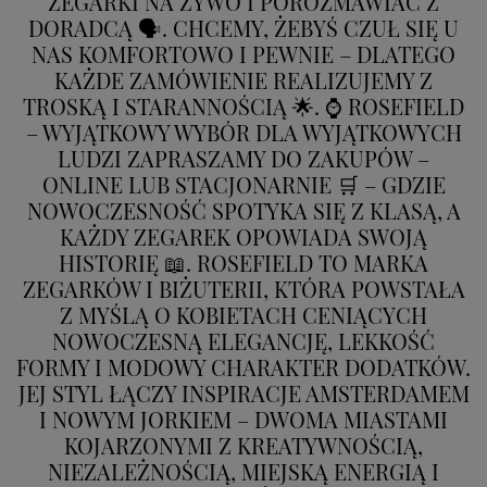
ZEGARKI NA ŻYWO I POROZMAWIAĆ Z
DORADCĄ 🗣️. CHCEMY, ŻEBYŚ CZUŁ SIĘ U
NAS KOMFORTOWO I PEWNIE – DLATEGO
KAŻDE ZAMÓWIENIE REALIZUJEMY Z
TROSKĄ I STARANNOŚCIĄ 🌟. ⌚ ROSEFIELD
– WYJĄTKOWY WYBÓR DLA WYJĄTKOWYCH
LUDZI ZAPRASZAMY DO ZAKUPÓW –
ONLINE LUB STACJONARNIE 🛒 – GDZIE
NOWOCZESNOŚĆ SPOTYKA SIĘ Z KLASĄ, A
KAŻDY ZEGAREK OPOWIADA SWOJĄ
HISTORIĘ 📖. ROSEFIELD TO MARKA
ZEGARKÓW I BIŻUTERII, KTÓRA POWSTAŁA
Z MYŚLĄ O KOBIETACH CENIĄCYCH
NOWOCZESNĄ ELEGANCJĘ, LEKKOŚĆ
FORMY I MODOWY CHARAKTER DODATKÓW.
JEJ STYL ŁĄCZY INSPIRACJE AMSTERDAMEM
I NOWYM JORKIEM – DWOMA MIASTAMI
KOJARZONYMI Z KREATYWNOŚCIĄ,
NIEZALEŻNOŚCIĄ, MIEJSKĄ ENERGIĄ I