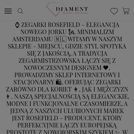
⌚ ZEGARKI ROSEFIELD – ELEGANCJA
NOWEGO JORKU 🗽, MINIMALIZM
AMSTERDAMU 🇳🇱 WITAMY W NASZYM
SKLEPIE – MIEJSCU, GDZIE STYL SPOTYKA
SIĘ Z JAKOŚCIĄ, A TRADYCJA
ZEGARMISTRZOWSKA ŁĄCZY SIĘ Z
NOWOCZESNYM DESIGNEM 🖤.
PROWADZIMY SKLEP INTERNETOWY I
STACJONARNY 🛍️, OFERUJĄC ZEGARKI
ZARÓWNO DLA KOBIET 👩, JAK I MĘŻCZYZN
👨. NASZĄ SPECJALNOŚCIĄ SĄ ELEGANCKIE,
MODNE I FUNKCJONALNE CZASOMIERZE, A
JEDNĄ Z NASZYCH ULUBIONYCH MAREK
JEST ROSEFIELD – PRODUCENT, KTÓRY
PERFEKCYJNIE ŁĄCZY EUROPEJSKĄ
PROSTOTĘ Z NOWOJORSKIM SZYKIEM ✨. W