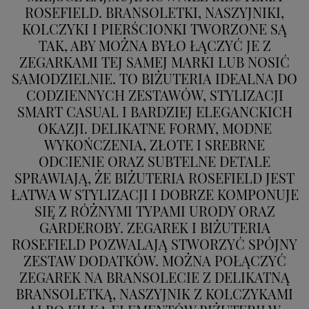
Przysługuje Ci prawo dostępu do swoich danych oraz
ROSEFIELD. BRANSOLETKI, NASZYJNIKI,
otrzymania ich kopii, prawo do sprostowania
KOLCZYKI I PIERŚCIONKI TWORZONE SĄ
(poprawiania) swoich danych, prawo do usunięcia
TAK, ABY MOŻNA BYŁO ŁĄCZYĆ JE Z
danych (jeżeli Twoim zdaniem nie ma podstaw do tego,
abyśmy przetwarzali Twoje dane, możesz zażądać,
ZEGARKAMI TEJ SAMEJ MARKI LUB NOSIĆ
abyśmy je usunęli), prawo do ograniczenia
SAMODZIELNIE. TO BIŻUTERIA IDEALNA DO
przetwarzania danych (możesz zażądać, abyśmy
CODZIENNYCH ZESTAWÓW, STYLIZACJI
ograniczyli przetwarzanie Twoich danych osobowych
SMART CASUAL I BARDZIEJ ELEGANCKICH
wyłącznie do ich przechowywania lub wykonywania
uzgodnionych z Tobą działań, jeżeli Twoim zdaniem
OKAZJI. DELIKATNE FORMY, MODNE
mamy nieprawidłowe dane na Twój temat lub
WYKOŃCZENIA, ZŁOTE I SREBRNE
przetwarzamy je bezpodstawnie), prawo do wniesienia
ODCIENIE ORAZ SUBTELNE DETALE
sprzeciwu wobec przetwarzania danych, prawo do
SPRAWIAJĄ, ŻE BIŻUTERIA ROSEFIELD JEST
przenoszenia danych, prawo do wniesienia skargi do
organu nadzorczego (Prezesa Urzędu Ochrony Danych
ŁATWA W STYLIZACJI I DOBRZE KOMPONUJE
Osobowych, ul. Stawki 2, 00-193 Warszawa) oraz
SIĘ Z RÓŻNYMI TYPAMI URODY ORAZ
prawo do cofnięcia zgody na przetwarzanie danych
GARDEROBY. ZEGAREK I BIŻUTERIA
osobowych (masz prawo cofnięcia zgody na
ROSEFIELD POZWALAJĄ STWORZYĆ SPÓJNY
przetwarzanie danych w dowolnym momencie;
cofnięcie zgody nie ma wpływu na zgodność z prawem
ZESTAW DODATKÓW. MOŻNA POŁĄCZYĆ
przetwarzania, którego dokonano na podstawie Twojej
ZEGAREK NA BRANSOLECIE Z DELIKATNĄ
zgody przed jej cofnięciem). W celu wykonania swoich
BRANSOLETKĄ, NASZYJNIK Z KOLCZYKAMI
praw skieruj do nas odpowiednie żądanie.
Informacja o dobrowolności podania danych