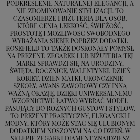
PODKREŚLENIE NATURALNEJ ELEGANCJI, A
NIE ZDOMINOWANIE STYLIZACJI. TO
CZASOMIERZE I BIŻUTERIA DLA OSÓB,
KTÓRE CENIĄ LEKKOŚĆ, ŚWIEŻOŚĆ,
PROSTOTĘ I MOŻLIWOŚĆ SWOBODNEGO
WYRAŻANIA SIEBIE POPRZEZ DODATKI.
ROSEFIELD TO TAKŻE DOSKONAŁY POMYSŁ
NA PREZENT. ZEGAREK LUB BIŻUTERIA TEJ
MARKI SPRAWDZI SIĘ NA URODZINY,
ŚWIĘTA, ROCZNICĘ, WALENTYNKI, DZIEŃ
KOBIET, DZIEŃ MATKI, UKOŃCZENIE
SZKOŁY, AWANS ZAWODOWY CZY INNĄ
WAŻNĄ OKAZJĘ. DZIĘKI UNIWERSALNEMU
WZORNICTWU ŁATWO WYBRAĆ MODEL
PASUJĄCY DO RÓŻNYCH GUSTÓW I STYLÓW.
TO PREZENT PRAKTYCZNY, ELEGANCKI I
MODNY, KTÓRY MOŻE STAĆ SIĘ ULUBIONYM
DODATKIEM NOSZONYM NA CO DZIEŃ. W
SKLEPIE ZEGARKI DIAMENT ZNAJDZIESZ