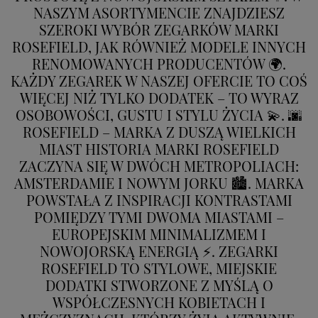
NASZYM ASORTYMENCIE ZNAJDZIESZ
SZEROKI WYBÓR ZEGARKÓW MARKI
ROSEFIELD, JAK RÓWNIEŻ MODELE INNYCH
RENOMOWANYCH PRODUCENTÓW 🌍.
KAŻDY ZEGAREK W NASZEJ OFERCIE TO COŚ
WIĘCEJ NIŻ TYLKO DODATEK – TO WYRAZ
OSOBOWOŚCI, GUSTU I STYLU ŻYCIA 💫. 🌆
ROSEFIELD – MARKA Z DUSZĄ WIELKICH
MIAST HISTORIA MARKI ROSEFIELD
ZACZYNA SIĘ W DWÓCH METROPOLIACH:
AMSTERDAMIE I NOWYM JORKU 🏙️. MARKA
POWSTAŁA Z INSPIRACJI KONTRASTAMI
POMIĘDZY TYMI DWOMA MIASTAMI –
EUROPEJSKIM MINIMALIZMEM I
NOWOJORSKĄ ENERGIĄ ⚡. ZEGARKI
ROSEFIELD TO STYLOWE, MIEJSKIE
DODATKI STWORZONE Z MYŚLĄ O
WSPÓŁCZESNYCH KOBIETACH I