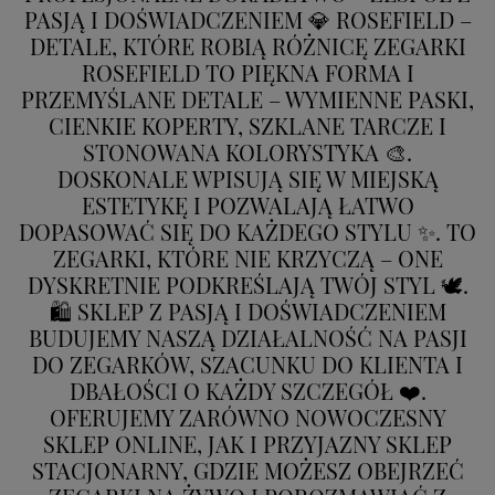
PASJĄ I DOŚWIADCZENIEM 💎 ROSEFIELD –
DETALE, KTÓRE ROBIĄ RÓŻNICĘ ZEGARKI
ROSEFIELD TO PIĘKNA FORMA I
PRZEMYŚLANE DETALE – WYMIENNE PASKI,
CIENKIE KOPERTY, SZKLANE TARCZE I
STONOWANA KOLORYSTYKA 🎨.
DOSKONALE WPISUJĄ SIĘ W MIEJSKĄ
ESTETYKĘ I POZWALAJĄ ŁATWO
DOPASOWAĆ SIĘ DO KAŻDEGO STYLU ✨. TO
ZEGARKI, KTÓRE NIE KRZYCZĄ – ONE
DYSKRETNIE PODKREŚLAJĄ TWÓJ STYL 🕊️.
🛍️ SKLEP Z PASJĄ I DOŚWIADCZENIEM
BUDUJEMY NASZĄ DZIAŁALNOŚĆ NA PASJI
DO ZEGARKÓW, SZACUNKU DO KLIENTA I
DBAŁOŚCI O KAŻDY SZCZEGÓŁ ❤️.
OFERUJEMY ZARÓWNO NOWOCZESNY
SKLEP ONLINE, JAK I PRZYJAZNY SKLEP
STACJONARNY, GDZIE MOŻESZ OBEJRZEĆ