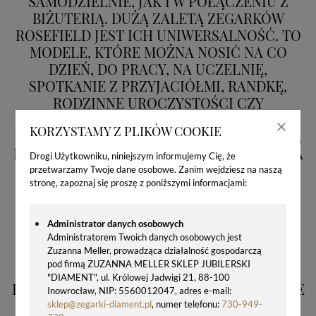
SAMODZIELNIE, JAK I W POŁĄCZENIU Z
BIŻUTERIĄ. DUŻĄ ZALETĄ ZEGARKÓW
ROSEFIELD JEST ICH UNIWERSALNOŚĆ. TO
MODELE, KTÓRE MOŻNA NOSIĆ NA CO
DZIEŃ, DO PRACY, NA UCZELNIĘ,
SPOTKANIE Z PRZYJACIÓŁMI, RANDKĘ,
RODZINNE UROCZYSTOŚCI CZY
ELEGANCKIE WYJŚCIE. ZEGAREK
KORZYSTAMY Z PLIKÓW COOKIE
ROSEFIELD PASUJE DO SUKIENKI, KOSZULI,
MARYNARKI, SWETRA, JEANSÓW, PŁASZCZA
Drogi Użytkowniku, niniejszym informujemy Cię, że
I LETNICH STYLIZACJI. W ZALEŻNOŚCI OD
przetwarzamy Twoje dane osobowe. Zanim wejdziesz na naszą
stronę, zapoznaj się proszę z poniższymi informacjami:
WYBRANEGO MODELU MOŻE BYĆ
SUBTELNYM DODATKIEM DO
MINIMALISTYCZNEGO LOOKU ALBO
Administrator danych osobowych
BARDZIEJ WYRAZISTYM AKCENTEM
Administratorem Twoich danych osobowych jest
Zuzanna Meller, prowadząca działalność gospodarczą
BIŻUTERYJNYM. DZIĘKI TEMU MARKA
pod firmą ZUZANNA MELLER SKLEP JUBILERSKI
ŚWIETNIE ODPOWIADA NA POTRZEBY
"DIAMENT", ul. Królowej Jadwigi 21, 88-100
KOBIET, KTÓRE CENIĄ PRAKTYCZNOŚĆ, ALE
Inowrocław, NIP: 5560012047, adres e-mail:
NIE CHCĄ REZYGNOWAĆ Z ATRAKCYJNEGO
sklep@zegarki-diament.pl
, numer telefonu:
730-949-