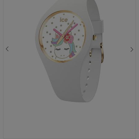
ZEGAREK DAMSKI ICE WATCH 017057 CORAL RÓŻOWO-ZŁOTY 100M + GRAWER GRATIS | STYLOWY ZEGAREK DAMSKI
390,00 zł