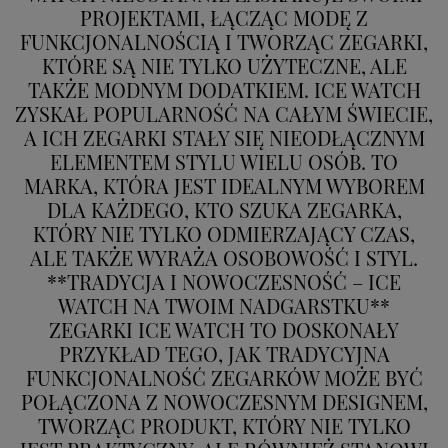
PROJEKTAMI, ŁĄCZĄC MODĘ Z
FUNKCJONALNOŚCIĄ I TWORZĄC ZEGARKI,
KTÓRE SĄ NIE TYLKO UŻYTECZNE, ALE
TAKŻE MODNYM DODATKIEM. ICE WATCH
ZYSKAŁ POPULARNOŚĆ NA CAŁYM ŚWIECIE,
A ICH ZEGARKI STAŁY SIĘ NIEODŁĄCZNYM
ELEMENTEM STYLU WIELU OSÓB. TO
MARKA, KTÓRA JEST IDEALNYM WYBOREM
DLA KAŻDEGO, KTO SZUKA ZEGARKA,
KTÓRY NIE TYLKO ODMIERZAJĄCY CZAS,
ALE TAKŻE WYRAŻA OSOBOWOŚĆ I STYL.
**TRADYCJA I NOWOCZESNOŚĆ – ICE
WATCH NA TWOIM NADGARSTKU**
ZEGARKI ICE WATCH TO DOSKONAŁY
PRZYKŁAD TEGO, JAK TRADYCYJNA
FUNKCJONALNOŚĆ ZEGARKÓW MOŻE BYĆ
POŁĄCZONA Z NOWOCZESNYM DESIGNEM,
TWORZĄC PRODUKT, KTÓRY NIE TYLKO