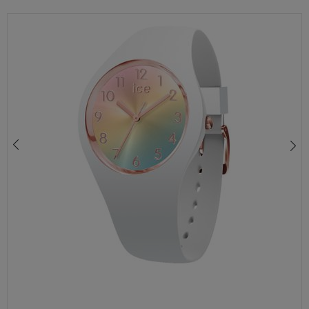
ZEGAREK DLA DZIEWCZYNKI ICE-WATCH 016721 – KOLOROWY JEDNOROŻEC, WODOSZCZELNY 100M, SILIKONOWY PASEK
390,00 zł