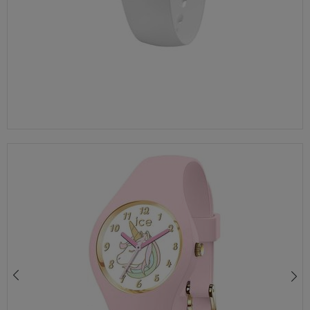
ZEGAREK DLA DZIEWCZYNKI BIAŁY ICE-WATCH „KOLOROWA TĘCZA” 018423
370,00 zł