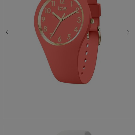
ZEGAREK DAMSKI ICE WATCH COSMOS SET Z BRANSOLETKĄ PANCERKA Z GWIAZDKĄ
430,00 zł