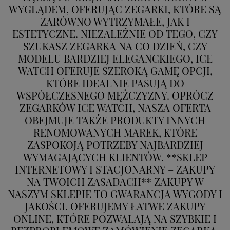
WYGLĄDEM, OFERUJĄC ZEGARKI, KTÓRE SĄ
ZARÓWNO WYTRZYMAŁE, JAK I
ESTETYCZNE. NIEZALEŻNIE OD TEGO, CZY
SZUKASZ ZEGARKA NA CO DZIEŃ, CZY
MODELU BARDZIEJ ELEGANCKIEGO, ICE
WATCH OFERUJE SZEROKĄ GAMĘ OPCJI,
KTÓRE IDEALNIE PASUJĄ DO
WSPÓŁCZESNEGO MĘŻCZYZNY. OPRÓCZ
ZEGARKÓW ICE WATCH, NASZA OFERTA
OBEJMUJE TAKŻE PRODUKTY INNYCH
RENOMOWANYCH MAREK, KTÓRE
ZASPOKOJĄ POTRZEBY NAJBARDZIEJ
WYMAGAJĄCYCH KLIENTÓW. **SKLEP
INTERNETOWY I STACJONARNY – ZAKUPY
NA TWOICH ZASADACH** ZAKUPY W
NASZYM SKLEPIE TO GWARANCJA WYGODY I
JAKOŚCI. OFERUJEMY ŁATWE ZAKUPY
ONLINE, KTÓRE POZWALAJĄ NA SZYBKIE I