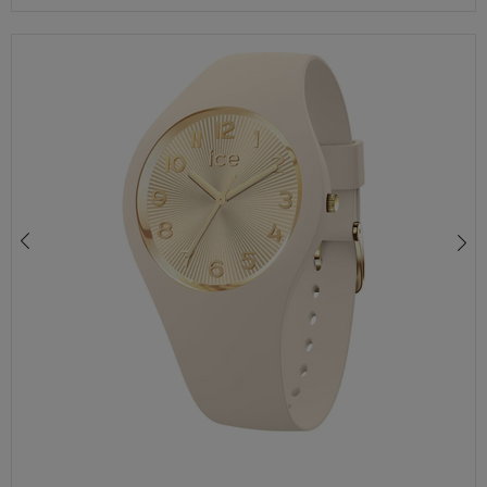
ZEGAREK ICE-WATCH ICE HORIZON 021354 ZEGAREK DAMSKI ZIELONY DO PŁYWANIA
490,00 zł