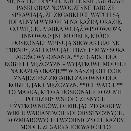
SIĘ NA TLE INNYCH. ICH LEKKIE, GUMOWE
PASKI ORAZ NOWOCZESNE TARCZE
SPRAWIAJĄ, ŻE ZEGARKI ICE WATCH SĄ
IDEALNYM WYBOREM NA KAŻDĄ OKAZJĘ.
CO WIĘCEJ, MARKA WCIĄŻ WPROWADZA
INNOWACYJNE MODELE, KTÓRE
DOSKONALE WPISUJĄ SIĘ W AKTUALNE
TRENDY, ZACHOWUJĄC PRZY TYM WYSOKĄ
JAKOŚĆ WYKONANIA. **ZEGARKI DLA
KOBIET I MĘŻCZYZN – WYJĄTKOWE MODELE
NA KAŻDĄ OKAZJĘ** W NASZEJ OFERCIE
ZNAJDZIESZ ZEGARKI ZARÓWNO DLA
KOBIET, JAK I MĘŻCZYZN. **ICE WATCH**
TO MARKA, KTÓRA DOSKONALE ROZUMIE
POTRZEBY WSPÓŁCZESNYCH
UŻYTKOWNIKÓW, OFERUJĄC ZEGARKI W
WIELU WARIANTACH KOLORYSTYCZNYCH,
ROZMIAROWYCH I WZORNICZYCH. KAŻDY
MODEL ZEGARKA ICE WATCH TO