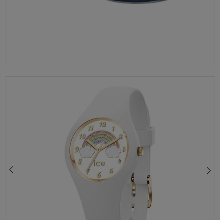
ZEGAREK DAMSKI ICE WATCH COSMOS 018692 + BRANSOLETKI SWAROVSKI® 100M | ZESTAW PREZENTOWY + GRAWER GRATIS
329,00 zł
430,00 zł