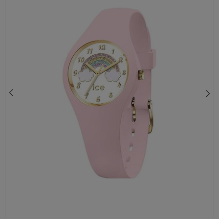
ZEGAREK DLA DZIEWCZYNKI ICE-WATCH 021432 RÓŻOWY Z KOLOROWĄ TARCZĄ
370,00 zł