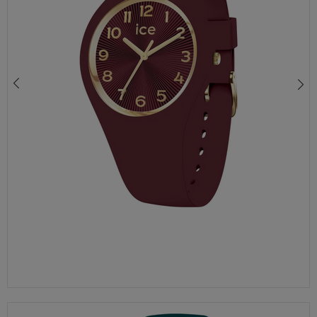
ZEGAREK ICE WATCH ICE DIGIT EXPLORER 023264 BLUE RED ZEGAREK CYFROWY SPORTOWY
240,00 zł