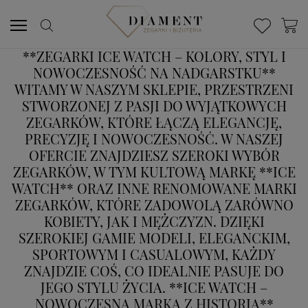
**ZEGARKI ICE WATCH – KOLORY, STYL I
NOWOCZESNOŚĆ NA NADGARSTKU**
WITAMY W NASZYM SKLEPIE, PRZESTRZENI
STWORZONEJ Z PASJI DO WYJĄTKOWYCH
ZEGARKÓW, KTÓRE ŁĄCZĄ ELEGANCJĘ,
PRECYZJĘ I NOWOCZESNOŚĆ. W NASZEJ
OFERCIE ZNAJDZIESZ SZEROKI WYBÓR
ZEGARKÓW, W TYM KULTOWĄ MARKĘ **ICE
WATCH** ORAZ INNE RENOMOWANE MARKI
ZEGARKÓW, KTÓRE ZADOWOLĄ ZARÓWNO
KOBIETY, JAK I MĘŻCZYZN. DZIĘKI
SZEROKIEJ GAMIE MODELI, ELEGANCKIM,
SPORTOWYM I CASUALOWYM, KAŻDY
ZNAJDZIE COŚ, CO IDEALNIE PASUJE DO
JEGO STYLU ŻYCIA. **ICE WATCH –
NOWOCZESNA MARKA Z HISTORIĄ**