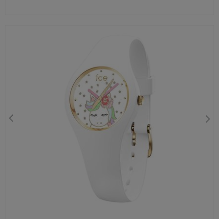
ZEGAREK DLA DZIEWCZYNKI ICE-WATCH 018424 TĘCZA RÓŻOWY 100M GRAWER GRATIS
390,00 zł