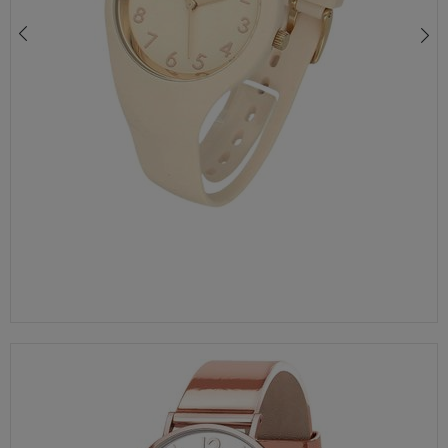
praw skieruj do nas odpowiednie żądanie.
Informacja o dobrowolności podania danych
ZEGAREK ICE-WATCH ICE COSMOS 022358 ZEGAREK DAMSKI DZIEWCZĘCY BEŻOWY
Podanie przez Ciebie danych jest dobrowolne. Jeżeli
460,00 zł
nie podasz danych, nie będziesz mógł przeglądać
zawartości naszej strony
Zautomatyzowane podejmowanie decyzji
Na stronie Sklepu są wykorzystywane pliki cookies.
Stosowane są one w celach zapewnienia maksymalnej
wygody wszystkich użytkowników (w tym Kupujących)
przy korzystaniu ze Sklepu (zapamiętywanie
preferencji i ustawień na stronie, zbieranie
anonimowych danych dla celów reklamowych i
statystycznych, także przez inne portale, w tym
portale społecznościowe, np. Facebook). Korzystanie
ze Sklepu bez zmiany ustawień w przeglądarce
dotyczących cookies oznacza, że będą one
zamieszczane w urządzeniu końcowym każdego
użytkownika. Jeżeli użytkownik nie wyraża zgody na
stosowanie plików cookies powinien zmienić
ustawienia swojej przeglądarki.
Tu znajduje się więcej
informacji o plikach cookies.