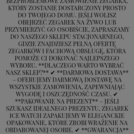
BEZPROBLEMOWE ZAMÓWIENIE ZEGARKA,
KTÓRY ZOSTANIE DOSTARCZONY PROSTO
DO TWOJEGO DOMU. JEŚLI WOLISZ
OBEJRZEĆ ZEGAREK NA ŻYWO LUB
PRZYMIERZYĆ GO OSOBIŚCIE, ZAPRASZAMY
DO NASZEGO SKLEPU STACJONARNEGO,
GDZIE ZNAJDZIESZ PEŁNĄ OFERTĘ
ZEGARKÓW I FACHOWĄ OBSŁUGĘ, KTÓRA
POMOŻE CI DOKONAĆ NAJLEPSZEGO
WYBORU. **DLACZEGO WARTO WYBRAĆ
NASZ SKLEP?** ✔ **DARMOWA DOSTAWA**
– OFERUJEMY DARMOWĄ DOSTAWĘ NA
WSZYSTKIE ZAMÓWIENIA, ZAPEWNIAJĄC
WYGODĘ I OSZCZĘDNOŚĆ CZASU. ✔
**PAKOWANIE NA PREZENT** – JEŚLI
SZUKASZ IDEALNEGO PREZENTU, ZEGAREK
ICE WATCH ZAPAKUJEMY W ELEGANCKIE
OPAKOWANIE, KTÓRE ZROBI WRAŻENIE NA
OBDAROWANEJ OSOBIE. ✔ **GWARANCJA**