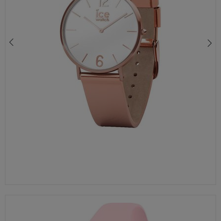
ZEGAREK ICE-WATCH ICE GLAM COLOUR 015330 ZEGAREK DAMSKI DZIEWCZĘCY RÓŻOWY
390,00 zł