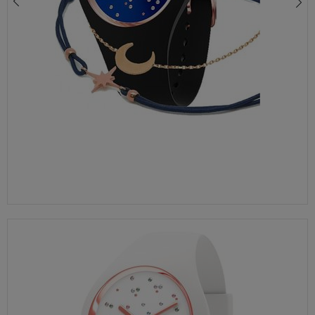
ZEGAREK DLA DZIEWCZYNKI ICE-WATCH 018422 – RÓŻOWY JEDNOROŻEC, SILIKONOWY PASEK, WODOSZCZELNY 100M
390,00 zł