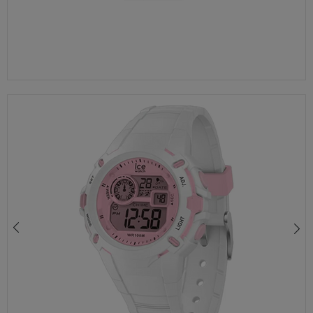
ZEGAREK ICE-WATCH ICE POWER 024773 ZEGAREK DAMSKI BIAŁY BEŻOWA TARCZA
460,00 zł