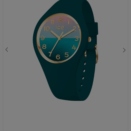
ZEGAREK ICE-WATCH ICE CHAMPAGNE NUMBERS 025255 DAMSKI ZEGAREK CZERWONY
460,00 zł