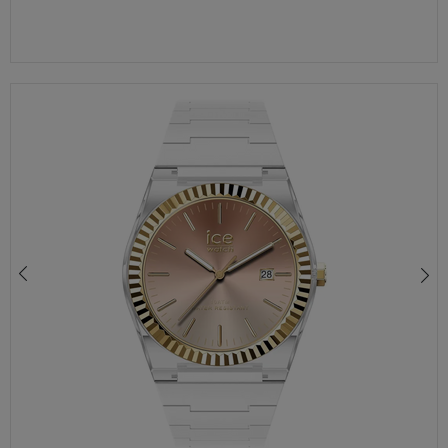
ZEGAREK ICE-WATCH ICE CHAMPAGNE NUMBERS 025251 DAMSKI ZEGAREK BEŻOWY
460,00 zł