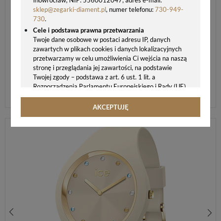
sklep@zegarki-diament.pl
, numer telefonu:
730-949-
730
.
Cele i podstawa prawna przetwarzania
Twoje dane osobowe w postaci adresu IP, danych
zawartych w plikach cookies i danych lokalizacyjnych
przetwarzamy w celu umożliwienia Ci wejścia na naszą
stronę i przeglądania jej zawartości, na podstawie
Twojej zgody – podstawa z art. 6 ust. 1 lit. a
Rozporządzenia Parlamentu Europejskiego i Rady (UE)
2016/679 z 27.04.2016 r. w sprawie ochrony osób
fizycznych w związku z przetwarzaniem danych
AKCEPTUJĘ
osobowych i w sprawie swobodnego przepływu takich
danych oraz uchylenia dyrektywy 95/46/WE (ogólne
rozporządzenie o ochronie danych, tj. RODO).
Odbiorcy danych
Twoje dane osobowe możemy udostępniać
hostingodawcy. Takie podmioty przetwarzają dane na
podstawie umowy z nami i tylko zgodnie z naszymi
poleceniami. Przekazujemy Twoje dane poza teren
Polski/UE/Europejskiego Obszaru Gospodarczego.
Okres przechowywania danych
Twoje dane przechowujemy do czasu posiadania
ZEGAREK DAMSKI ICE-WATCH ICE DIGIT RETRO 023310 SZARO-ZŁOTY