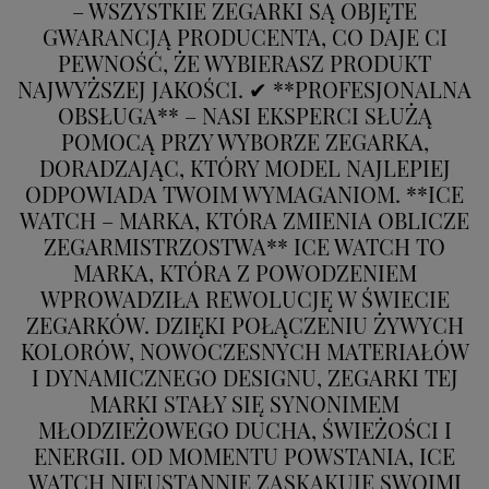
– WSZYSTKIE ZEGARKI SĄ OBJĘTE
GWARANCJĄ PRODUCENTA, CO DAJE CI
PEWNOŚĆ, ŻE WYBIERASZ PRODUKT
NAJWYŻSZEJ JAKOŚCI. ✔ **PROFESJONALNA
OBSŁUGA** – NASI EKSPERCI SŁUŻĄ
POMOCĄ PRZY WYBORZE ZEGARKA,
DORADZAJĄC, KTÓRY MODEL NAJLEPIEJ
ODPOWIADA TWOIM WYMAGANIOM. **ICE
WATCH – MARKA, KTÓRA ZMIENIA OBLICZE
ZEGARMISTRZOSTWA** ICE WATCH TO
MARKA, KTÓRA Z POWODZENIEM
WPROWADZIŁA REWOLUCJĘ W ŚWIECIE
ZEGARKÓW. DZIĘKI POŁĄCZENIU ŻYWYCH
KOLORÓW, NOWOCZESNYCH MATERIAŁÓW
I DYNAMICZNEGO DESIGNU, ZEGARKI TEJ
MARKI STAŁY SIĘ SYNONIMEM
MŁODZIEŻOWEGO DUCHA, ŚWIEŻOŚCI I
ENERGII. OD MOMENTU POWSTANIA, ICE
WATCH NIEUSTANNIE ZASKAKUJE SWOIMI