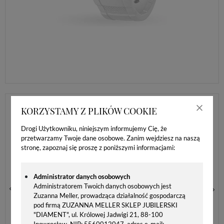
KORZYSTAMY Z PLIKÓW COOKIE
Drogi Użytkowniku, niniejszym informujemy Cię, że
przetwarzamy Twoje dane osobowe. Zanim wejdziesz na naszą
stronę, zapoznaj się proszę z poniższymi informacjami:
Administrator danych osobowych
Administratorem Twoich danych osobowych jest
ZEGAREK ICE-WATCH ICE DIGIT EXPLORER 024001 ZEGAREK DZIEWCZĘCY BIAŁY CYFROWY
Zuzanna Meller, prowadząca działalność gospodarczą
pod firmą ZUZANNA MELLER SKLEP JUBILERSKI
240,00 zł
"DIAMENT", ul. Królowej Jadwigi 21, 88-100
Inowrocław, NIP: 5560012047, adres e-mail: