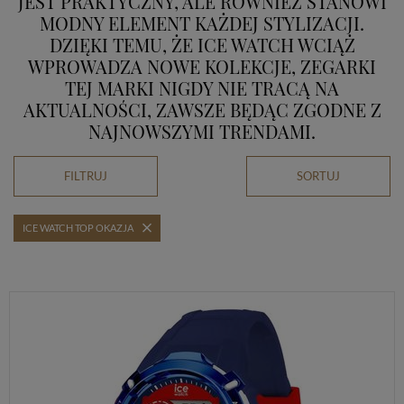
JEST PRAKTYCZNY, ALE RÓWNIEŻ STANOWI
MODNY ELEMENT KAŻDEJ STYLIZACJI.
DZIĘKI TEMU, ŻE ICE WATCH WCIĄŻ
WPROWADZA NOWE KOLEKCJE, ZEGARKI
TEJ MARKI NIGDY NIE TRACĄ NA
AKTUALNOŚCI, ZAWSZE BĘDĄC ZGODNE Z
NAJNOWSZYMI TRENDAMI.
FILTRUJ
SORTUJ
ICE WATCH TOP OKAZJA