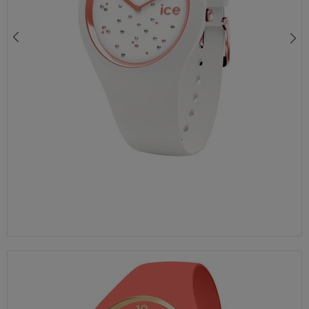
ZEGAREK DAMSKI ICE WATCH COSMOS STAR DEEP BLUE 018693 + BRANSOLETKI SWAROVSKI® 100M | ZESTAW PREZENTOWY + GRAWER GRATIS
349,00 zł
430,00 zł