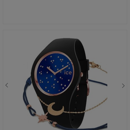
ZEGAREK DLA DZIEWCZYNKI ICE-WATCH 018421 – KOLOROWY KONIK, BIAŁY SILIKONOWY PASEK, WODOSZCZELNY 100M
390,00 zł