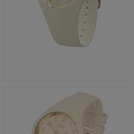
udzielonej przez Ciebie zgody.
280,00 zł
Twoje prawa
Przysługuje Ci prawo dostępu do swoich danych oraz
otrzymania ich kopii, prawo do sprostowania
(poprawiania) swoich danych, prawo do usunięcia
danych (jeżeli Twoim zdaniem nie ma podstaw do tego,
abyśmy przetwarzali Twoje dane, możesz zażądać,
abyśmy je usunęli), prawo do ograniczenia
przetwarzania danych (możesz zażądać, abyśmy
ograniczyli przetwarzanie Twoich danych osobowych
wyłącznie do ich przechowywania lub wykonywania
uzgodnionych z Tobą działań, jeżeli Twoim zdaniem
mamy nieprawidłowe dane na Twój temat lub
przetwarzamy je bezpodstawnie), prawo do wniesienia
sprzeciwu wobec przetwarzania danych, prawo do
przenoszenia danych, prawo do wniesienia skargi do
organu nadzorczego (Prezesa Urzędu Ochrony Danych
Osobowych, ul. Stawki 2, 00-193 Warszawa) oraz
prawo do cofnięcia zgody na przetwarzanie danych
osobowych (masz prawo cofnięcia zgody na
przetwarzanie danych w dowolnym momencie;
cofnięcie zgody nie ma wpływu na zgodność z prawem
przetwarzania, którego dokonano na podstawie Twojej
zgody przed jej cofnięciem). W celu wykonania swoich