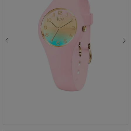
ZEGAREK DAMSKI ICE WATCH CITY SPARKLING METAL ROSE GOLD 015085
470,00 zł