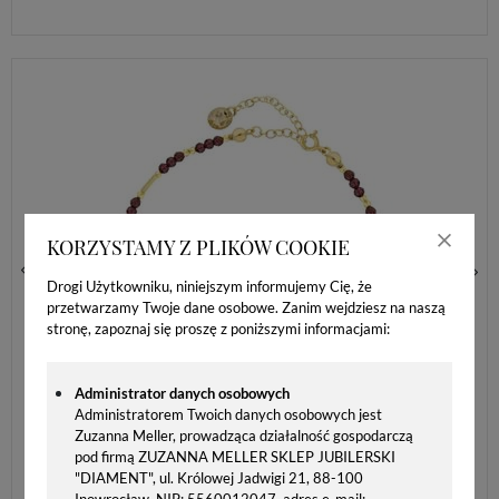
KORZYSTAMY Z PLIKÓW COOKIE
BRANSOLETKA NA NOGĘ Z KRYSZTAŁKAMI SWAROVSKIEGO I HEMATYTAMI BAHEG1HEB
Drogi Użytkowniku, niniejszym informujemy Cię, że
przetwarzamy Twoje dane osobowe. Zanim wejdziesz na naszą
195,00 zł
stronę, zapoznaj się proszę z poniższymi informacjami:
Administrator danych osobowych
Administratorem Twoich danych osobowych jest
Zuzanna Meller, prowadząca działalność gospodarczą
pod firmą ZUZANNA MELLER SKLEP JUBILERSKI
"DIAMENT", ul. Królowej Jadwigi 21, 88-100
Inowrocław, NIP: 5560012047, adres e-mail: