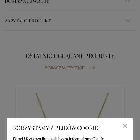
DOSTAWA I ZWROTY
ZAPYTAJ O PRODUKT
OSTATNIO OGLĄDANE PRODUKTY
ZOBACZ WSZYSTKIE
KORZYSTAMY Z PLIKÓW COOKIE
Drogi Użytkowniku, niniejszym informujemy Cię, że