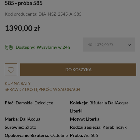
585 - próba 585
Kod producenta: DIA-NSZ-2545-A-585
1390,00 zł
40 - 1379,00 ZŁ
Dostępny! Wysyłamy w 24h
DO KOSZYKA
KUP NA RATY
SPRAWDŹ DOSTĘPNOŚĆ W SALONACH
Płeć:
Damskie
,
Dzięcięce
Kolekcja:
Biżuteria DallAcqua
,
Literki
Marka:
DallAcqua
Motyw:
Literka
Surowiec:
Złoto
Rodzaj zapięcia:
Karabińczyk
Opakowanie Bizuteria:
Ozdobne
Próba:
Au 585