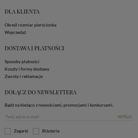
portale społecznościowe, np. Facebook). Korzystanie
ze Sklepu bez zmiany ustawień w przeglądarce
DLA KLIENTA
dotyczących cookies oznacza, że będą one
zamieszczane w urządzeniu końcowym każdego
Określ rozmiar pierścionka
użytkownika. Jeżeli użytkownik nie wyraża zgody na
stosowanie plików cookies powinien zmienić
Wyprzedaż
ustawienia swojej przeglądarki.
Tu znajduje się więcej
informacji o plikach cookies.
DOSTAWA I PŁATNOŚCI
Sposoby płatności
Koszty i formy dostawy
Zwroty i reklamacje
DOŁĄCZ DO NEWSLETTERA
Bądź na bieżąco z nowościami, promocjami i konkursami.
WYŚLIJ
Zegarki
Biżuteria