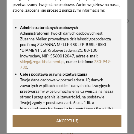
przetwarzamy Twoje dane osobowe. Zanim wejdziesz na naszą
stronę, zapoznaj się proszę z poniższymi informacjami:
Administrator danych osobowych
Administratorem Twoich danych osobowych jest
Zuzanna Meller, prowadząca działalność gospodarczą
pod firmą ZUZANNA MELLER SKLEP JUBILERSKI
"DIAMENT", ul. Królowej Jadwigi 21, 88-100
Inowrocław, NIP: 5560012047, adres e-mail:
sklep@zegarki-diament.pl
, numer telefonu:
730-949-
730
.
Cele i podstawa prawna przetwarzania
Twoje dane osobowe w postaci adresu IP, danych
zawartych w plikach cookies i danych lokalizacyjnych
ZŁOTY NASZYJNIK DAMSKI LITERA A – DIA-NSZ-2545-A-585 - PRÓBA 585
przetwarzamy w celu umożliwienia Ci wejścia na naszą
1379,00 zł
stronę i przeglądania jej zawartości, na podstawie
Twojej zgody – podstawa z art. 6 ust. 1 lit. a
Rozporządzenia Parlamentu Europejskiego i Rady (UE)
2016/679 z 27.04.2016 r. w sprawie ochrony osób
fizycznych w związku z przetwarzaniem danych
AKCEPTUJĘ
osobowych i w sprawie swobodnego przepływu takich
danych oraz uchylenia dyrektywy 95/46/WE (ogólne