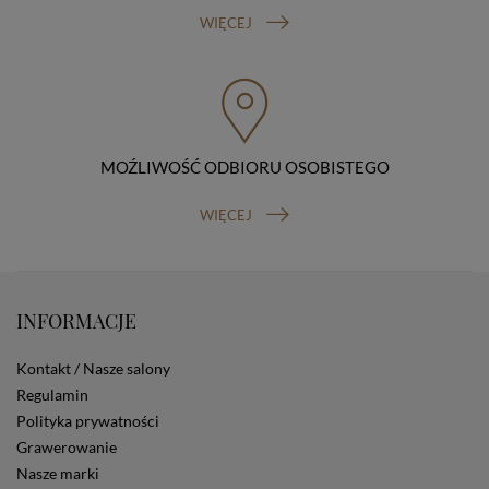
sprzeciwu wobec przetwarzania danych, prawo do
WIĘCEJ
przenoszenia danych, prawo do wniesienia skargi do
organu nadzorczego (Prezesa Urzędu Ochrony Danych
Osobowych, ul. Stawki 2, 00-193 Warszawa) oraz
prawo do cofnięcia zgody na przetwarzanie danych
osobowych (masz prawo cofnięcia zgody na
przetwarzanie danych w dowolnym momencie;
cofnięcie zgody nie ma wpływu na zgodność z prawem
MOŹLIWOŚĆ ODBIORU OSOBISTEGO
przetwarzania, którego dokonano na podstawie Twojej
zgody przed jej cofnięciem). W celu wykonania swoich
WIĘCEJ
praw skieruj do nas odpowiednie żądanie.
Informacja o dobrowolności podania danych
Podanie przez Ciebie danych jest dobrowolne. Jeżeli
nie podasz danych, nie będziesz mógł przeglądać
zawartości naszej strony
INFORMACJE
Zautomatyzowane podejmowanie decyzji
Na stronie Sklepu są wykorzystywane pliki cookies.
Kontakt / Nasze salony
Stosowane są one w celach zapewnienia maksymalnej
wygody wszystkich użytkowników (w tym Kupujących)
Regulamin
przy korzystaniu ze Sklepu (zapamiętywanie
Polityka prywatności
preferencji i ustawień na stronie, zbieranie
Grawerowanie
anonimowych danych dla celów reklamowych i
Nasze marki
statystycznych, także przez inne portale, w tym