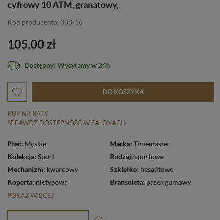
cyfrowy 10 ATM, granatowy,
Kod producenta: 008-16
105,00 zł
Dostępny! Wysyłamy w 24h
DO KOSZYKA
KUP NA RATY
SPRAWDŹ DOSTĘPNOŚĆ W SALONACH
Płeć:
Męskie
Marka:
Timemaster
Kolekcja:
Sport
Rodzaj:
sportowe
Mechanizm:
kwarcowy
Szkiełko:
hesalitowe
Koperta:
nietypowa
Bransoleta:
pasek gumowy
POKAŻ WIĘCEJ