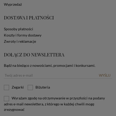
dotyczących cookies oznacza, że będą one
Wyprzedaż
zamieszczane w urządzeniu końcowym każdego
użytkownika. Jeżeli użytkownik nie wyraża zgody na
stosowanie plików cookies powinien zmienić
DOSTAWA I PŁATNOŚCI
ustawienia swojej przeglądarki.
Tu znajduje się więcej
informacji o plikach cookies.
Sposoby płatności
Koszty i formy dostawy
Zwroty i reklamacje
DOŁĄCZ DO NEWSLETTERA
Bądź na bieżąco z nowościami, promocjami i konkursami.
WYŚLIJ
Zegarki
Biżuteria
Wyrażam zgodę na otrzymywanie w przyszłości na podany
adres e-mail newslettera, z którego w każdej chwili mogę
zrezygnować