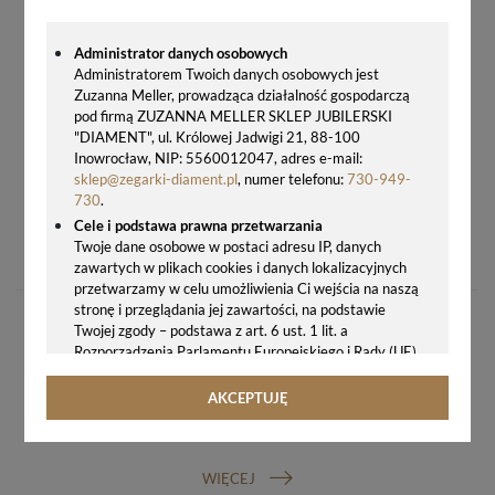
Administrator danych osobowych
Administratorem Twoich danych osobowych jest
Zuzanna Meller, prowadząca działalność gospodarczą
pod firmą ZUZANNA MELLER SKLEP JUBILERSKI
"DIAMENT", ul. Królowej Jadwigi 21, 88-100
Inowrocław, NIP: 5560012047, adres e-mail:
sklep@zegarki-diament.pl
, numer telefonu:
730-949-
730
.
Cele i podstawa prawna przetwarzania
ZEGAREK TIMEMASTER SPORT 008-16 – MĘSKI ZEGAREK CYFROWY 10 ATM, GRANATOWY,
Twoje dane osobowe w postaci adresu IP, danych
105,00 zł
zawartych w plikach cookies i danych lokalizacyjnych
przetwarzamy w celu umożliwienia Ci wejścia na naszą
stronę i przeglądania jej zawartości, na podstawie
Twojej zgody – podstawa z art. 6 ust. 1 lit. a
Rozporządzenia Parlamentu Europejskiego i Rady (UE)
2016/679 z 27.04.2016 r. w sprawie ochrony osób
fizycznych w związku z przetwarzaniem danych
AKCEPTUJĘ
osobowych i w sprawie swobodnego przepływu takich
GWARANCJA ORYGINALNOŚCI ZEGARKA
danych oraz uchylenia dyrektywy 95/46/WE (ogólne
rozporządzenie o ochronie danych, tj. RODO).
WIĘCEJ
Odbiorcy danych