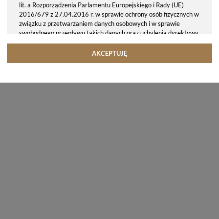
lit. a Rozporządzenia Parlamentu Europejskiego i Rady (UE)
2016/679 z 27.04.2016 r. w sprawie ochrony osób fizycznych w
związku z przetwarzaniem danych osobowych i w sprawie
swobodnego przepływu takich danych oraz uchylenia dyrektywy
95/46/WE (ogólne rozporządzenie o ochronie danych, tj. RODO).
Odbiorcy danych
AKCEPTUJĘ
Twoje dane osobowe możemy udostępniać hostingodawcy. Takie
podmioty przetwarzają dane na podstawie umowy z nami i tylko
zgodnie z naszymi poleceniami. Przekazujemy Twoje dane poza
teren Polski/UE/Europejskiego Obszaru Gospodarczego.
Okres przechowywania danych
Twoje dane przechowujemy do czasu posiadania udzielonej przez
Ciebie zgody.
Twoje prawa
Przysługuje Ci prawo dostępu do swoich danych oraz otrzymania
ich kopii, prawo do sprostowania (poprawiania) swoich danych,
prawo do usunięcia danych (jeżeli Twoim zdaniem nie ma
podstaw do tego, abyśmy przetwarzali Twoje dane, możesz
zażądać, abyśmy je usunęli), prawo do ograniczenia
przetwarzania danych (możesz zażądać, abyśmy ograniczyli
przetwarzanie Twoich danych osobowych wyłącznie do ich
przechowywania lub wykonywania uzgodnionych z Tobą działań,
jeżeli Twoim zdaniem mamy nieprawidłowe dane na Twój temat