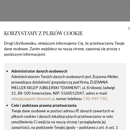
KORZYSTAMY Z PLIKÓW COOKIE
Drogi Użytkowniku, niniejszym informujemy Cię, że przetwarzamy Twoje
dane osobowe. Zanim wejdziesz na naszą stronę, zapoznaj się proszę z
poniższymi informacjami:
Administrator danych osobowych
Administratorem Twoich danych osobowych jest Zuzanna Meller,
prowadząca działalność gospodarczą pod firmą ZUZANNA
OSTATNIO OGLĄDANE PRODUKTY
MELLER SKLEP JUBILERSKI "DIAMENT", ul. Królowej Jadwigi
21, 88-100 Inowrocław, NIP: 5560012047, adres e-mail:
sklep@zegarki-diament.pl
, numer telefonu:
730-949-730
.
Cele i podstawa prawna przetwarzania
Twoje dane osobowe w postaci adresu IP, danych zawartych w
plikach cookies i danych lokalizacyjnych przetwarzamy w celu
umożliwienia Ci wejścia na naszą stronę i przeglądania jej
zawartości, na podstawie Twojej zgody – podstawa z art. 6 ust. 1