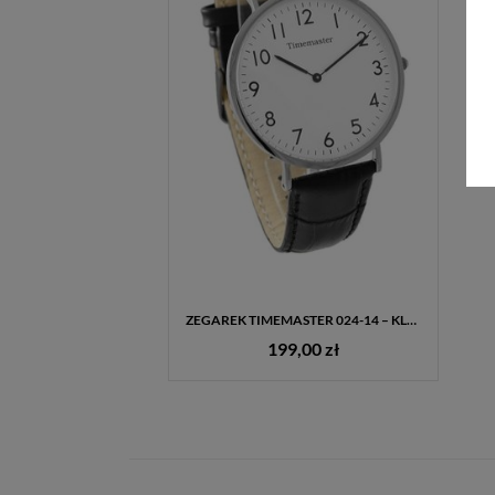
ZEGAREK TIMEMASTER 024-14 – KLASYCZNY ZEGAREK MĘSKI, SREBRNA KOPERTA, BIAŁY CYFERBLAT, CZARNY PASEK
199,00 zł