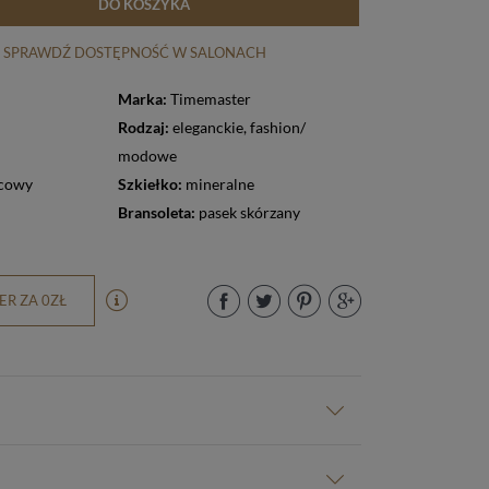
DO KOSZYKA
SPRAWDŹ DOSTĘPNOŚĆ W SALONACH
Marka:
Timemaster
Rodzaj:
eleganckie
,
fashion/
modowe
cowy
Szkiełko:
mineralne
Bransoleta:
pasek skórzany
R ZA 0ZŁ