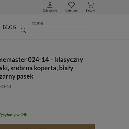
Zaloguj się
Ulubione
Koszyk
BLOG
memaster 024-14 – klasyczny
ki, srebrna koperta, biały
czarny pasek
024-14
Wysyłamy w 24h