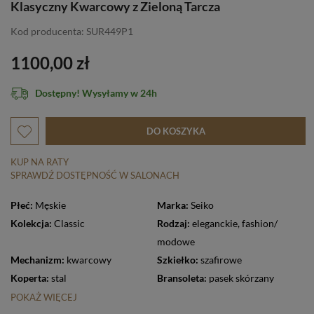
Klasyczny Kwarcowy z Zieloną Tarcza
Kod producenta: SUR449P1
1100,00 zł
Dostępny! Wysyłamy w 24h
DO KOSZYKA
KUP NA RATY
SPRAWDŹ DOSTĘPNOŚĆ W SALONACH
Płeć:
Męskie
Marka:
Seiko
Kolekcja:
Classic
Rodzaj:
eleganckie
,
fashion/
modowe
Mechanizm:
kwarcowy
Szkiełko:
szafirowe
Koperta:
stal
Bransoleta:
pasek skórzany
POKAŻ WIĘCEJ