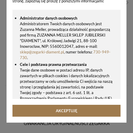
stronę, zapoznaj się proszę z poniższymi informacjami:
Administrator danych osobowych
Administratorem Twoich danych osobowych jest
Zuzanna Meller, prowadząca działalność gospodarczą
pod firmą ZUZANNA MELLER SKLEP JUBILERSKI
"DIAMENT", ul. Królowej Jadwigi 21, 88-100
Inowrocław, NIP: 5560012047, adres e-mail:
sklep@zegarki-diament.pl
, numer telefonu:
730-949-
730
.
Cele i podstawa prawna przetwarzania
ZEGAREK SEIKO SUR449P1 – MĘSKI ZEGAREK KLASYCZNY KWARCOWY Z ZIELONĄ TARCZA
Twoje dane osobowe w postaci adresu IP, danych
zawartych w plikach cookies i danych lokalizacyjnych
1100,00 zł
przetwarzamy w celu umożliwienia Ci wejścia na naszą
stronę i przeglądania jej zawartości, na podstawie
Twojej zgody – podstawa z art. 6 ust. 1 lit. a
Rozporządzenia Parlamentu Europejskiego i Rady (UE)
2016/679 z 27.04.2016 r. w sprawie ochrony osób
fizycznych w związku z przetwarzaniem danych
AKCEPTUJĘ
osobowych i w sprawie swobodnego przepływu takich
danych oraz uchylenia dyrektywy 95/46/WE (ogólne
GWARANCJA ORYGINALNOŚCI ZEGARKA
rozporządzenie o ochronie danych, tj. RODO).