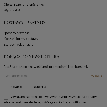
dotyczących cookies oznacza, że będą one
Określ rozmiar pierścionka
zamieszczane w urządzeniu końcowym każdego
Wyprzedaż
użytkownika. Jeżeli użytkownik nie wyraża zgody na
stosowanie plików cookies powinien zmienić
ustawienia swojej przeglądarki.
Tu znajduje się więcej
DOSTAWA I PŁATNOŚCI
informacji o plikach cookies.
Sposoby płatności
Koszty i formy dostawy
Zwroty i reklamacje
DOŁĄCZ DO NEWSLETTERA
Bądź na bieżąco z nowościami, promocjami i konkursami.
WYŚLIJ
Zegarki
Biżuteria
Wyrażam zgodę na otrzymywanie w przyszłości na podany
adres e-mail newslettera, z którego w każdej chwili mogę