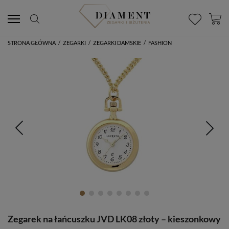
STRONA GŁÓWNA
/
ZEGARKI
/
ZEGARKI DAMSKIE
/
FASHION
Zegarek na łańcuszku JVD LK08 złoty – kieszonkowy