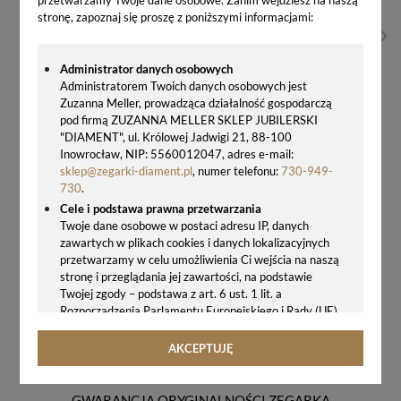
stronę, zapoznaj się proszę z poniższymi informacjami:
Administrator danych osobowych
Administratorem Twoich danych osobowych jest
Zuzanna Meller, prowadząca działalność gospodarczą
pod firmą ZUZANNA MELLER SKLEP JUBILERSKI
"DIAMENT", ul. Królowej Jadwigi 21, 88-100
Inowrocław, NIP: 5560012047, adres e-mail:
sklep@zegarki-diament.pl
, numer telefonu:
730-949-
730
.
Cele i podstawa prawna przetwarzania
Twoje dane osobowe w postaci adresu IP, danych
ZEGAREK NA ŁAŃCUSZKU JVD LK08 ZŁOTY – KIESZONKOWY VINTAGE, CYFRY ARABSKIE + GRAWER GRATIS
zawartych w plikach cookies i danych lokalizacyjnych
352,00 zł
przetwarzamy w celu umożliwienia Ci wejścia na naszą
stronę i przeglądania jej zawartości, na podstawie
Twojej zgody – podstawa z art. 6 ust. 1 lit. a
Rozporządzenia Parlamentu Europejskiego i Rady (UE)
2016/679 z 27.04.2016 r. w sprawie ochrony osób
fizycznych w związku z przetwarzaniem danych
AKCEPTUJĘ
osobowych i w sprawie swobodnego przepływu takich
danych oraz uchylenia dyrektywy 95/46/WE (ogólne
rozporządzenie o ochronie danych, tj. RODO).
GWARANCJA ORYGINALNOŚCI ZEGARKA