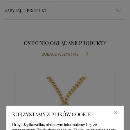
ZAPYTAJ O PRODUKT
OSTATNIO OGLĄDANE PRODUKTY
ZOBACZ WSZYSTKIE
KORZYSTAMY Z PLIKÓW COOKIE
Drogi Użytkowniku, niniejszym informujemy Cię, że
przetwarzamy Twoje dane osobowe. Zanim wejdziesz na naszą