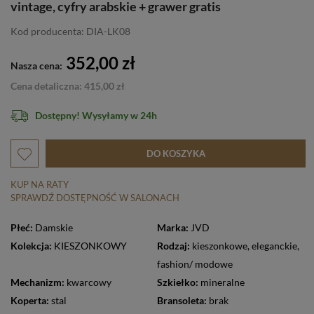
vintage, cyfry arabskie + grawer gratis
Kod producenta: DIA-LK08
352,00 zł
Nasza cena:
Cena detaliczna: 415,00 zł
Dostępny! Wysyłamy w 24h
DO KOSZYKA
KUP NA RATY
SPRAWDŹ DOSTĘPNOŚĆ W SALONACH
Płeć:
Damskie
Marka:
JVD
Kolekcja:
KIESZONKOWY
Rodzaj:
kieszonkowe
,
eleganckie
,
fashion/ modowe
Mechanizm:
kwarcowy
Szkiełko:
mineralne
Koperta:
stal
Bransoleta:
brak