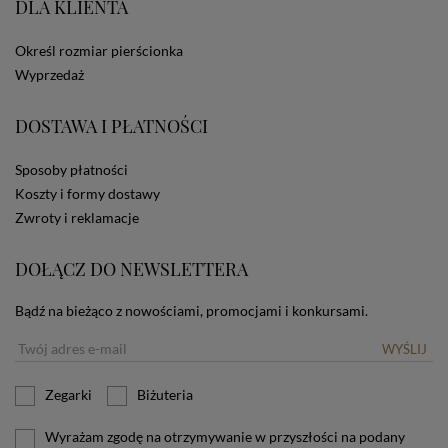
DLA KLIENTA
ze Sklepu bez zmiany ustawień w przeglądarce
dotyczących cookies oznacza, że będą one
zamieszczane w urządzeniu końcowym każdego
Określ rozmiar pierścionka
użytkownika. Jeżeli użytkownik nie wyraża zgody na
Wyprzedaż
stosowanie plików cookies powinien zmienić
ustawienia swojej przeglądarki.
Tu znajduje się więcej
DOSTAWA I PŁATNOŚCI
informacji o plikach cookies.
Sposoby płatności
Koszty i formy dostawy
Zwroty i reklamacje
DOŁĄCZ DO NEWSLETTERA
Bądź na bieżąco z nowościami, promocjami i konkursami.
WYŚLIJ
Zegarki
Biżuteria
Wyrażam zgodę na otrzymywanie w przyszłości na podany