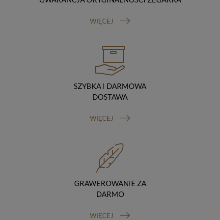
Odbiorcy danych
Twoje dane osobowe możemy udostępniać
WIĘCEJ
hostingodawcy. Takie podmioty przetwarzają dane na
podstawie umowy z nami i tylko zgodnie z naszymi
poleceniami. Przekazujemy Twoje dane poza teren
Polski/UE/Europejskiego Obszaru Gospodarczego.
Okres przechowywania danych
Twoje dane przechowujemy do czasu posiadania
udzielonej przez Ciebie zgody.
SZYBKA I DARMOWA
Twoje prawa
DOSTAWA
Przysługuje Ci prawo dostępu do swoich danych oraz
otrzymania ich kopii, prawo do sprostowania
WIĘCEJ
(poprawiania) swoich danych, prawo do usunięcia
danych (jeżeli Twoim zdaniem nie ma podstaw do tego,
abyśmy przetwarzali Twoje dane, możesz zażądać,
abyśmy je usunęli), prawo do ograniczenia
przetwarzania danych (możesz zażądać, abyśmy
ograniczyli przetwarzanie Twoich danych osobowych
wyłącznie do ich przechowywania lub wykonywania
GRAWEROWANIE ZA
uzgodnionych z Tobą działań, jeżeli Twoim zdaniem
DARMO
mamy nieprawidłowe dane na Twój temat lub
przetwarzamy je bezpodstawnie), prawo do wniesienia
WIĘCEJ
sprzeciwu wobec przetwarzania danych, prawo do