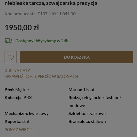
niebieska tarcza, szwajcarska precyzja
Kod producenta: T137.410.11.041.00
1950,00 zł
Dostępny! Wysyłamy w 24h
DO KOSZYKA
KUP NA RATY
SPRAWDŹ DOSTĘPNOŚĆ W SALONACH
Płeć:
Męskie
Marka:
Tissot
Kolekcja:
PRX
Rodzaj:
eleganckie
,
fashion/
modowe
Mechanizm:
kwarcowy
Szkiełko:
szafirowe
Koperta:
stal
Bransoleta:
stalowa
POKAŻ WIĘCEJ