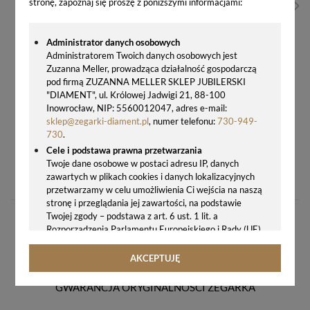
stronę, zapoznaj się proszę z poniższymi informacjami:
Administrator danych osobowych
Administratorem Twoich danych osobowych jest
Zuzanna Meller, prowadząca działalność gospodarczą
pod firmą ZUZANNA MELLER SKLEP JUBILERSKI
"DIAMENT", ul. Królowej Jadwigi 21, 88-100
Inowrocław, NIP: 5560012047, adres e-mail:
sklep@zegarki-diament.pl
, numer telefonu:
730-949-
730
.
Cele i podstawa prawna przetwarzania
ZEGAREK MĘSKI TISSOT PRX T137.410.11.041.00 – NIEBIESKA TARCZA, SZWAJCARSKA PRECYZJA
Twoje dane osobowe w postaci adresu IP, danych
zawartych w plikach cookies i danych lokalizacyjnych
1950,00 zł
przetwarzamy w celu umożliwienia Ci wejścia na naszą
stronę i przeglądania jej zawartości, na podstawie
Twojej zgody – podstawa z art. 6 ust. 1 lit. a
Rozporządzenia Parlamentu Europejskiego i Rady (UE)
2016/679 z 27.04.2016 r. w sprawie ochrony osób
fizycznych w związku z przetwarzaniem danych
AKCEPTUJĘ
osobowych i w sprawie swobodnego przepływu takich
danych oraz uchylenia dyrektywy 95/46/WE (ogólne
GWARANCJA ORYGINALNOŚCI ZEGARKA
rozporządzenie o ochronie danych, tj. RODO).