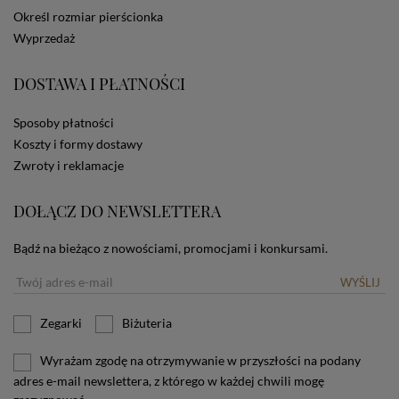
dotyczących cookies oznacza, że będą one
Określ rozmiar pierścionka
zamieszczane w urządzeniu końcowym każdego
Wyprzedaż
użytkownika. Jeżeli użytkownik nie wyraża zgody na
stosowanie plików cookies powinien zmienić
ustawienia swojej przeglądarki.
Tu znajduje się więcej
DOSTAWA I PŁATNOŚCI
informacji o plikach cookies.
Sposoby płatności
Koszty i formy dostawy
Zwroty i reklamacje
DOŁĄCZ DO NEWSLETTERA
Bądź na bieżąco z nowościami, promocjami i konkursami.
WYŚLIJ
Zegarki
Biżuteria
Wyrażam zgodę na otrzymywanie w przyszłości na podany
adres e-mail newslettera, z którego w każdej chwili mogę