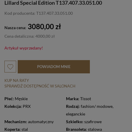
Lillard Special Edition T137.407.33.051.00
Kod producenta: T137.407.33.051.00
3080,00 zł
Nasza cena:
Cena detaliczna: 4000,00 zł
Artykuł wyprzedany!
POWIADOM MNIE
KUP NA RATY
SPRAWDŹ DOSTĘPNOŚĆ W SALONACH
Płeć:
Męskie
Marka:
Tissot
Kolekcja:
PRX
Rodzaj:
fashion/ modowe
,
eleganckie
Mechanizm:
automatyczny
Szkiełko:
szafirowe
Koperta:
stal
Bransoleta:
stalowa