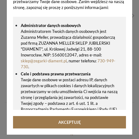
przetwarzamy Twoje dane osobowe. Zanim wejdziesz na naszą
stronę, zapoznaj się proszę z poniższymi informacjami:
Administrator danych osobowych
Administratorem Twoich danych osobowych jest
Zuzanna Meller, prowadząca działalność gospodarczą
pod firmą ZUZANNA MELLER SKLEP JUBILERSKI
"DIAMENT", ul. Królowej Jadwigi 21, 88-100
Inowrocław, NIP: 5560012047, adres e-mail:
sklep@zegarki-diament.pl
, numer telefonu:
730-949-
730
.
Cele i podstawa prawna przetwarzania
Twoje dane osobowe w postaci adresu IP, danych
ZEGAREK MĘSKI TISSOT PRX POWERMATIC 80 DAMIAN LILLARD SPECIAL EDITION T137.407.33.051.00
zawartych w plikach cookies i danych lokalizacyjnych
przetwarzamy w celu umożliwienia Ci wejścia na naszą
3080,00 zł
stronę i przeglądania jej zawartości, na podstawie
Twojej zgody – podstawa z art. 6 ust. 1 lit. a
Rozporządzenia Parlamentu Europejskiego i Rady (UE)
2016/679 z 27.04.2016 r. w sprawie ochrony osób
fizycznych w związku z przetwarzaniem danych
AKCEPTUJĘ
osobowych i w sprawie swobodnego przepływu takich
danych oraz uchylenia dyrektywy 95/46/WE (ogólne
rozporządzenie o ochronie danych, tj. RODO).