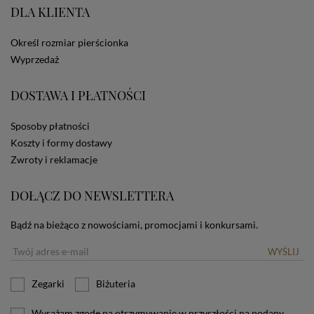
DLA KLIENTA
ze Sklepu bez zmiany ustawień w przeglądarce
dotyczących cookies oznacza, że będą one
zamieszczane w urządzeniu końcowym każdego
Określ rozmiar pierścionka
użytkownika. Jeżeli użytkownik nie wyraża zgody na
Wyprzedaż
stosowanie plików cookies powinien zmienić
ustawienia swojej przeglądarki.
Tu znajduje się więcej
informacji o plikach cookies.
DOSTAWA I PŁATNOŚCI
Sposoby płatności
Koszty i formy dostawy
Zwroty i reklamacje
DOŁĄCZ DO NEWSLETTERA
Bądź na bieżąco z nowościami, promocjami i konkursami.
WYŚLIJ
Zegarki
Biżuteria
Wyrażam zgodę na otrzymywanie w przyszłości na podany