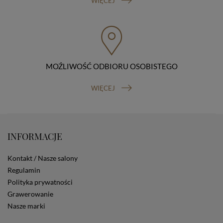
WIĘCEJ
przenoszenia danych, prawo do wniesienia skargi do
organu nadzorczego (Prezesa Urzędu Ochrony Danych
Osobowych, ul. Stawki 2, 00-193 Warszawa) oraz
prawo do cofnięcia zgody na przetwarzanie danych
osobowych (masz prawo cofnięcia zgody na
przetwarzanie danych w dowolnym momencie;
MOŹLIWOŚĆ ODBIORU OSOBISTEGO
cofnięcie zgody nie ma wpływu na zgodność z prawem
przetwarzania, którego dokonano na podstawie Twojej
zgody przed jej cofnięciem). W celu wykonania swoich
WIĘCEJ
praw skieruj do nas odpowiednie żądanie.
Informacja o dobrowolności podania danych
Podanie przez Ciebie danych jest dobrowolne. Jeżeli
nie podasz danych, nie będziesz mógł przeglądać
zawartości naszej strony
INFORMACJE
Zautomatyzowane podejmowanie decyzji
Na stronie Sklepu są wykorzystywane pliki cookies.
Kontakt / Nasze salony
Stosowane są one w celach zapewnienia maksymalnej
Regulamin
wygody wszystkich użytkowników (w tym Kupujących)
Polityka prywatności
przy korzystaniu ze Sklepu (zapamiętywanie
preferencji i ustawień na stronie, zbieranie
Grawerowanie
anonimowych danych dla celów reklamowych i
Nasze marki
statystycznych, także przez inne portale, w tym
portale społecznościowe, np. Facebook). Korzystanie