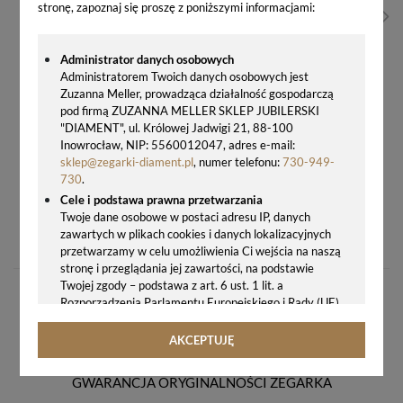
stronę, zapoznaj się proszę z poniższymi informacjami:
Administrator danych osobowych
Administratorem Twoich danych osobowych jest
Zuzanna Meller, prowadząca działalność gospodarczą
pod firmą ZUZANNA MELLER SKLEP JUBILERSKI
"DIAMENT", ul. Królowej Jadwigi 21, 88-100
Inowrocław, NIP: 5560012047, adres e-mail:
sklep@zegarki-diament.pl
, numer telefonu:
730-949-
730
.
Cele i podstawa prawna przetwarzania
Twoje dane osobowe w postaci adresu IP, danych
ZEGAREK MĘSKI TISSOT PRC 100 SOLAR T151.422.36.051.00 – ZEGAREK SOLARNY 100M
zawartych w plikach cookies i danych lokalizacyjnych
2200,00 zł
przetwarzamy w celu umożliwienia Ci wejścia na naszą
stronę i przeglądania jej zawartości, na podstawie
Twojej zgody – podstawa z art. 6 ust. 1 lit. a
Rozporządzenia Parlamentu Europejskiego i Rady (UE)
2016/679 z 27.04.2016 r. w sprawie ochrony osób
fizycznych w związku z przetwarzaniem danych
AKCEPTUJĘ
osobowych i w sprawie swobodnego przepływu takich
danych oraz uchylenia dyrektywy 95/46/WE (ogólne
GWARANCJA ORYGINALNOŚCI ZEGARKA
rozporządzenie o ochronie danych, tj. RODO).