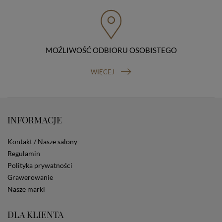
przenoszenia danych, prawo do wniesienia skargi do
organu nadzorczego (Prezesa Urzędu Ochrony Danych
Osobowych, ul. Stawki 2, 00-193 Warszawa) oraz
prawo do cofnięcia zgody na przetwarzanie danych
osobowych (masz prawo cofnięcia zgody na
przetwarzanie danych w dowolnym momencie;
MOŹLIWOŚĆ ODBIORU OSOBISTEGO
cofnięcie zgody nie ma wpływu na zgodność z prawem
przetwarzania, którego dokonano na podstawie Twojej
WIĘCEJ
zgody przed jej cofnięciem). W celu wykonania swoich
praw skieruj do nas odpowiednie żądanie.
Informacja o dobrowolności podania danych
Podanie przez Ciebie danych jest dobrowolne. Jeżeli
nie podasz danych, nie będziesz mógł przeglądać
INFORMACJE
zawartości naszej strony
Zautomatyzowane podejmowanie decyzji
Kontakt / Nasze salony
Na stronie Sklepu są wykorzystywane pliki cookies.
Regulamin
Stosowane są one w celach zapewnienia maksymalnej
Polityka prywatności
wygody wszystkich użytkowników (w tym Kupujących)
przy korzystaniu ze Sklepu (zapamiętywanie
Grawerowanie
preferencji i ustawień na stronie, zbieranie
Nasze marki
anonimowych danych dla celów reklamowych i
statystycznych, także przez inne portale, w tym
portale społecznościowe, np. Facebook). Korzystanie
DLA KLIENTA
ze Sklepu bez zmiany ustawień w przeglądarce