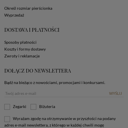
dotyczących cookies oznacza, że będą one
Określ rozmiar pierścionka
zamieszczane w urządzeniu końcowym każdego
Wyprzedaż
użytkownika. Jeżeli użytkownik nie wyraża zgody na
stosowanie plików cookies powinien zmienić
ustawienia swojej przeglądarki.
Tu znajduje się więcej
DOSTAWA I PŁATNOŚCI
informacji o plikach cookies.
Sposoby płatności
Koszty i formy dostawy
Zwroty i reklamacje
DOŁĄCZ DO NEWSLETTERA
Bądź na bieżąco z nowościami, promocjami i konkursami.
WYŚLIJ
Zegarki
Biżuteria
Wyrażam zgodę na otrzymywanie w przyszłości na podany
adres e-mail newslettera, z którego w każdej chwili mogę