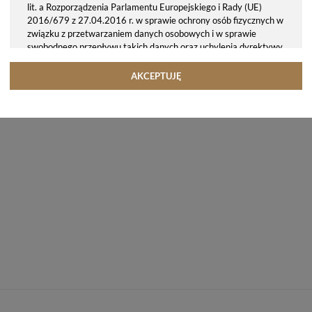
lit. a Rozporządzenia Parlamentu Europejskiego i Rady (UE)
2016/679 z 27.04.2016 r. w sprawie ochrony osób fizycznych w
związku z przetwarzaniem danych osobowych i w sprawie
swobodnego przepływu takich danych oraz uchylenia dyrektywy
95/46/WE (ogólne rozporządzenie o ochronie danych, tj. RODO).
Odbiorcy danych
AKCEPTUJĘ
Twoje dane osobowe możemy udostępniać hostingodawcy. Takie
podmioty przetwarzają dane na podstawie umowy z nami i tylko
zgodnie z naszymi poleceniami. Przekazujemy Twoje dane poza
teren Polski/UE/Europejskiego Obszaru Gospodarczego.
Okres przechowywania danych
Twoje dane przechowujemy do czasu posiadania udzielonej przez
Ciebie zgody.
Twoje prawa
Przysługuje Ci prawo dostępu do swoich danych oraz otrzymania
ich kopii, prawo do sprostowania (poprawiania) swoich danych,
prawo do usunięcia danych (jeżeli Twoim zdaniem nie ma
podstaw do tego, abyśmy przetwarzali Twoje dane, możesz
zażądać, abyśmy je usunęli), prawo do ograniczenia
przetwarzania danych (możesz zażądać, abyśmy ograniczyli
przetwarzanie Twoich danych osobowych wyłącznie do ich
przechowywania lub wykonywania uzgodnionych z Tobą działań,
jeżeli Twoim zdaniem mamy nieprawidłowe dane na Twój temat