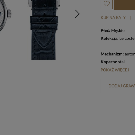
KUP NA RATY
|
Płeć:
Męskie
Kolekcja:
Le Locle
Mechanizm:
auto
Koperta:
stal
POKAŻ WIĘCEJ
DODAJ GRAWE