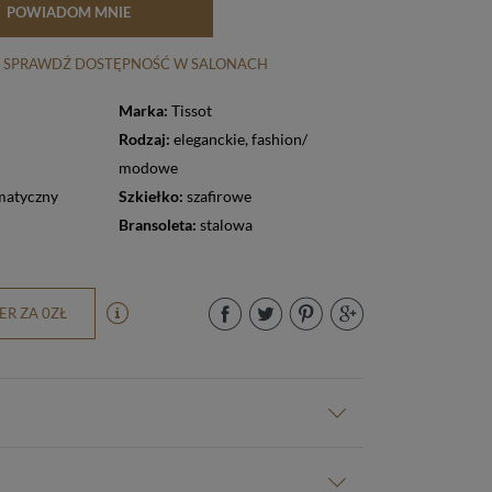
POWIADOM MNIE
SPRAWDŹ DOSTĘPNOŚĆ W SALONACH
Marka:
Tissot
Rodzaj:
eleganckie
,
fashion/
modowe
matyczny
Szkiełko:
szafirowe
Bransoleta:
stalowa
R ZA 0ZŁ