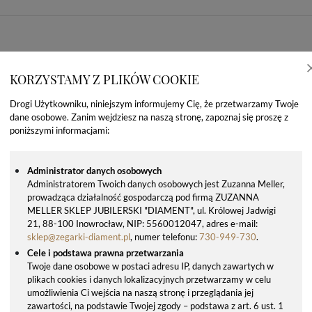
KORZYSTAMY Z PLIKÓW COOKIE
Drogi Użytkowniku, niniejszym informujemy Cię, że przetwarzamy Twoje
dane osobowe. Zanim wejdziesz na naszą stronę, zapoznaj się proszę z
poniższymi informacjami:
Administrator danych osobowych
Administratorem Twoich danych osobowych jest Zuzanna Meller,
prowadząca działalność gospodarczą pod firmą ZUZANNA
OSTATNIO OGLĄDANE PRODUKTY
MELLER SKLEP JUBILERSKI "DIAMENT", ul. Królowej Jadwigi
21, 88-100 Inowrocław, NIP: 5560012047, adres e-mail:
sklep@zegarki-diament.pl
, numer telefonu:
730-949-730
.
Cele i podstawa prawna przetwarzania
Twoje dane osobowe w postaci adresu IP, danych zawartych w
plikach cookies i danych lokalizacyjnych przetwarzamy w celu
umożliwienia Ci wejścia na naszą stronę i przeglądania jej
zawartości, na podstawie Twojej zgody – podstawa z art. 6 ust. 1