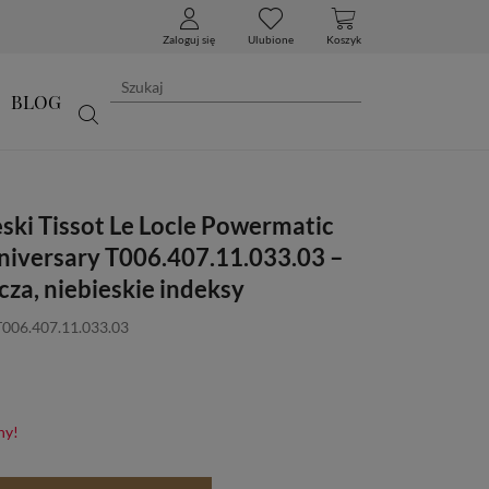
Zaloguj się
Ulubione
Koszyk
BLOG
ski Tissot Le Locle Powermatic
niversary T006.407.11.033.03 –
cza, niebieskie indeksy
T006.407.11.033.03
ny!