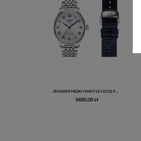
ZEGAREK MĘSKI TISSOT LE LOCLE POWERMATIC 80 20TH ANNIVERSARY T006.407.11.033.03 – SREBRNA TARCZA, NIEBIESKIE INDEKSY
3400,00 zł