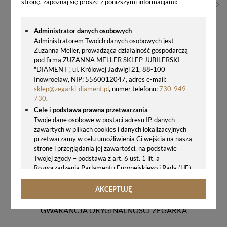
stronę, zapoznaj się proszę z poniższymi informacjami:
Administrator danych osobowych
Administratorem Twoich danych osobowych jest
Zuzanna Meller, prowadząca działalność gospodarczą
pod firmą ZUZANNA MELLER SKLEP JUBILERSKI
"DIAMENT", ul. Królowej Jadwigi 21, 88-100
Inowrocław, NIP: 5560012047, adres e-mail:
sklep@zegarki-diament.pl
, numer telefonu:
730-949-
730
.
Cele i podstawa prawna przetwarzania
ZEGAREK MĘSKI TISSOT GENTLEMAN POWERMATIC 80 SILICIUM 40 MM T127.407.11.041.00
Twoje dane osobowe w postaci adresu IP, danych
zawartych w plikach cookies i danych lokalizacyjnych
4350,00 zł
przetwarzamy w celu umożliwienia Ci wejścia na naszą
stronę i przeglądania jej zawartości, na podstawie
Twojej zgody – podstawa z art. 6 ust. 1 lit. a
Rozporządzenia Parlamentu Europejskiego i Rady (UE)
2016/679 z 27.04.2016 r. w sprawie ochrony osób
fizycznych w związku z przetwarzaniem danych
AKCEPTUJĘ
osobowych i w sprawie swobodnego przepływu takich
danych oraz uchylenia dyrektywy 95/46/WE (ogólne
GWARANCJA ORYGINALNOŚCI ZEGARKA
rozporządzenie o ochronie danych, tj. RODO).