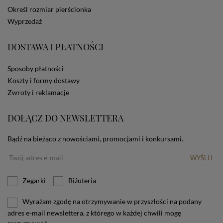
dotyczących cookies oznacza, że będą one
Określ rozmiar pierścionka
zamieszczane w urządzeniu końcowym każdego
Wyprzedaż
użytkownika. Jeżeli użytkownik nie wyraża zgody na
stosowanie plików cookies powinien zmienić
ustawienia swojej przeglądarki.
Tu znajduje się więcej
DOSTAWA I PŁATNOŚCI
informacji o plikach cookies.
Sposoby płatności
Koszty i formy dostawy
Zwroty i reklamacje
DOŁĄCZ DO NEWSLETTERA
Bądź na bieżąco z nowościami, promocjami i konkursami.
WYŚLIJ
Zegarki
Biżuteria
Wyrażam zgodę na otrzymywanie w przyszłości na podany
adres e-mail newslettera, z którego w każdej chwili mogę