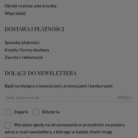
dotyczących cookies oznacza, że będą one
Określ rozmiar pierścionka
zamieszczane w urządzeniu końcowym każdego
Wyprzedaż
użytkownika. Jeżeli użytkownik nie wyraża zgody na
stosowanie plików cookies powinien zmienić
ustawienia swojej przeglądarki.
Tu znajduje się więcej
DOSTAWA I PŁATNOŚCI
informacji o plikach cookies.
Sposoby płatności
Koszty i formy dostawy
Zwroty i reklamacje
DOŁĄCZ DO NEWSLETTERA
Bądź na bieżąco z nowościami, promocjami i konkursami.
WYŚLIJ
Zegarki
Biżuteria
Wyrażam zgodę na otrzymywanie w przyszłości na podany
adres e-mail newslettera, z którego w każdej chwili mogę