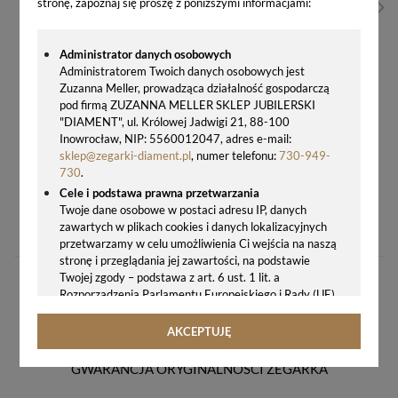
stronę, zapoznaj się proszę z poniższymi informacjami:
Administrator danych osobowych
Administratorem Twoich danych osobowych jest
Zuzanna Meller, prowadząca działalność gospodarczą
pod firmą ZUZANNA MELLER SKLEP JUBILERSKI
"DIAMENT", ul. Królowej Jadwigi 21, 88-100
Inowrocław, NIP: 5560012047, adres e-mail:
sklep@zegarki-diament.pl
, numer telefonu:
730-949-
730
.
Cele i podstawa prawna przetwarzania
ZEGAREK MĘSKI TISSOT EVERYTIME NA BRANSOLECIE T143.410.11.011.00
Twoje dane osobowe w postaci adresu IP, danych
zawartych w plikach cookies i danych lokalizacyjnych
1400,00 zł
przetwarzamy w celu umożliwienia Ci wejścia na naszą
stronę i przeglądania jej zawartości, na podstawie
Twojej zgody – podstawa z art. 6 ust. 1 lit. a
Rozporządzenia Parlamentu Europejskiego i Rady (UE)
2016/679 z 27.04.2016 r. w sprawie ochrony osób
fizycznych w związku z przetwarzaniem danych
AKCEPTUJĘ
osobowych i w sprawie swobodnego przepływu takich
danych oraz uchylenia dyrektywy 95/46/WE (ogólne
GWARANCJA ORYGINALNOŚCI ZEGARKA
rozporządzenie o ochronie danych, tj. RODO).