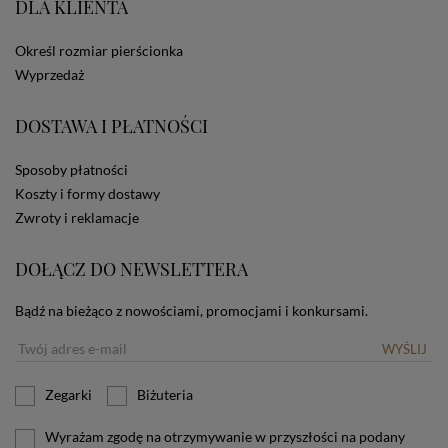
DLA KLIENTA
ze Sklepu bez zmiany ustawień w przeglądarce
dotyczących cookies oznacza, że będą one
zamieszczane w urządzeniu końcowym każdego
Określ rozmiar pierścionka
użytkownika. Jeżeli użytkownik nie wyraża zgody na
Wyprzedaż
stosowanie plików cookies powinien zmienić
ustawienia swojej przeglądarki.
Tu znajduje się więcej
DOSTAWA I PŁATNOŚCI
informacji o plikach cookies.
Sposoby płatności
Koszty i formy dostawy
Zwroty i reklamacje
DOŁĄCZ DO NEWSLETTERA
Bądź na bieżąco z nowościami, promocjami i konkursami.
WYŚLIJ
Zegarki
Biżuteria
Wyrażam zgodę na otrzymywanie w przyszłości na podany