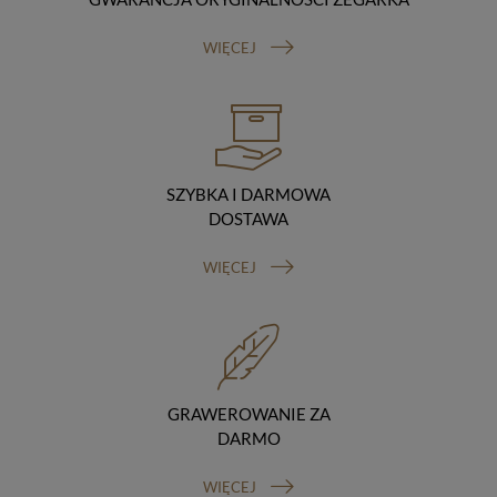
Odbiorcy danych
Twoje dane osobowe możemy udostępniać
WIĘCEJ
hostingodawcy. Takie podmioty przetwarzają dane na
podstawie umowy z nami i tylko zgodnie z naszymi
poleceniami. Przekazujemy Twoje dane poza teren
Polski/UE/Europejskiego Obszaru Gospodarczego.
Okres przechowywania danych
Twoje dane przechowujemy do czasu posiadania
udzielonej przez Ciebie zgody.
SZYBKA I DARMOWA
Twoje prawa
DOSTAWA
Przysługuje Ci prawo dostępu do swoich danych oraz
otrzymania ich kopii, prawo do sprostowania
WIĘCEJ
(poprawiania) swoich danych, prawo do usunięcia
danych (jeżeli Twoim zdaniem nie ma podstaw do tego,
abyśmy przetwarzali Twoje dane, możesz zażądać,
abyśmy je usunęli), prawo do ograniczenia
przetwarzania danych (możesz zażądać, abyśmy
ograniczyli przetwarzanie Twoich danych osobowych
wyłącznie do ich przechowywania lub wykonywania
GRAWEROWANIE ZA
uzgodnionych z Tobą działań, jeżeli Twoim zdaniem
DARMO
mamy nieprawidłowe dane na Twój temat lub
przetwarzamy je bezpodstawnie), prawo do wniesienia
WIĘCEJ
sprzeciwu wobec przetwarzania danych, prawo do