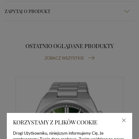
ZAPYTAJ O PRODUKT
OSTATNIO OGLĄDANE PRODUKTY
ZOBACZ WSZYSTKIE
KORZYSTAMY Z PLIKÓW COOKIE
Drogi Użytkowniku, niniejszym informujemy Cię, że
przetwarzamy Twoje dane osobowe. Zanim wejdziesz na naszą