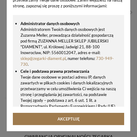
stronę, zapoznaj się proszę z poniższymi informacjami:
Administrator danych osobowych
Administratorem Twoich danych osobowych jest
Zuzanna Meller, prowadząca działalność gospodarczą
pod firmą ZUZANNA MELLER SKLEP JUBILERSKI
"DIAMENT", ul. Królowej Jadwigi 21, 88-100
Inowrocław, NIP: 5560012047, adres e-mail:
sklep@zegarki-diament.pl
, numer telefonu:
730-949-
730
.
Cele i podstawa prawna przetwarzania
Twoje dane osobowe w postaci adresu IP, danych
ZEGAREK MĘSKI LORUS RT365KX9 – CHRONOGRAPH, STALOWA BRANSOLETA, ZIELONA TARCZA, 100M
zawartych w plikach cookies i danych lokalizacyjnych
330,00 zł
przetwarzamy w celu umożliwienia Ci wejścia na naszą
stronę i przeglądania jej zawartości, na podstawie
Twojej zgody – podstawa z art. 6 ust. 1 lit. a
Rozporządzenia Parlamentu Europejskiego i Rady (UE)
2016/679 z 27.04.2016 r. w sprawie ochrony osób
fizycznych w związku z przetwarzaniem danych
AKCEPTUJĘ
osobowych i w sprawie swobodnego przepływu takich
danych oraz uchylenia dyrektywy 95/46/WE (ogólne
rozporządzenie o ochronie danych, tj. RODO).
GWARANCJA ORYGINALNOŚCI ZEGARKA