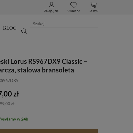
Zaloguj się
Ulubione
Koszyk
BLOG
ski Lorus RS967DX9 Classic –
arcza, stalowa bransoleta
 RS967DX9
,00 zł
99,00 zł
Wysyłamy w 24h