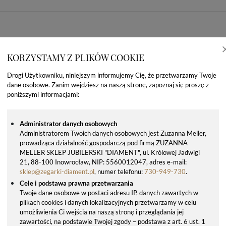
KORZYSTAMY Z PLIKÓW COOKIE
Drogi Użytkowniku, niniejszym informujemy Cię, że przetwarzamy Twoje
dane osobowe. Zanim wejdziesz na naszą stronę, zapoznaj się proszę z
poniższymi informacjami:
Administrator danych osobowych
Administratorem Twoich danych osobowych jest Zuzanna Meller,
prowadząca działalność gospodarczą pod firmą ZUZANNA
OSTATNIO OGLĄDANE PRODUKTY
MELLER SKLEP JUBILERSKI "DIAMENT", ul. Królowej Jadwigi
21, 88-100 Inowrocław, NIP: 5560012047, adres e-mail:
sklep@zegarki-diament.pl
, numer telefonu:
730-949-730
.
Cele i podstawa prawna przetwarzania
Twoje dane osobowe w postaci adresu IP, danych zawartych w
plikach cookies i danych lokalizacyjnych przetwarzamy w celu
umożliwienia Ci wejścia na naszą stronę i przeglądania jej
zawartości, na podstawie Twojej zgody – podstawa z art. 6 ust. 1