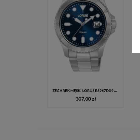
ZEGAREK MĘSKI LORUS RS967DX9 CLASSIC – NIEBIESKA TARCZA, STALOWA BRANSOLETA
307,00 zł