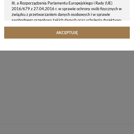
lit. a Rozporządzenia Parlamentu Europejskiego i Rady (UE)
2016/679 z 27.04.2016 r. w sprawie ochrony osób fizycznych w
związku z przetwarzaniem danych osobowych i w sprawie
swobodnego przepływu takich danych oraz uchylenia dyrektywy
95/46/WE (ogólne rozporządzenie o ochronie danych, tj. RODO).
Odbiorcy danych
AKCEPTUJĘ
Twoje dane osobowe możemy udostępniać hostingodawcy. Takie
podmioty przetwarzają dane na podstawie umowy z nami i tylko
zgodnie z naszymi poleceniami. Przekazujemy Twoje dane poza
teren Polski/UE/Europejskiego Obszaru Gospodarczego.
Okres przechowywania danych
Twoje dane przechowujemy do czasu posiadania udzielonej przez
Ciebie zgody.
Twoje prawa
Przysługuje Ci prawo dostępu do swoich danych oraz otrzymania
ich kopii, prawo do sprostowania (poprawiania) swoich danych,
prawo do usunięcia danych (jeżeli Twoim zdaniem nie ma
podstaw do tego, abyśmy przetwarzali Twoje dane, możesz
zażądać, abyśmy je usunęli), prawo do ograniczenia
przetwarzania danych (możesz zażądać, abyśmy ograniczyli
przetwarzanie Twoich danych osobowych wyłącznie do ich
przechowywania lub wykonywania uzgodnionych z Tobą działań,
jeżeli Twoim zdaniem mamy nieprawidłowe dane na Twój temat