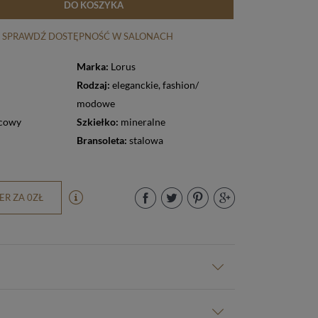
DO KOSZYKA
SPRAWDŹ DOSTĘPNOŚĆ W SALONACH
Marka:
Lorus
Rodzaj:
eleganckie
,
fashion/
modowe
cowy
Szkiełko:
mineralne
Bransoleta:
stalowa
R ZA 0ZŁ