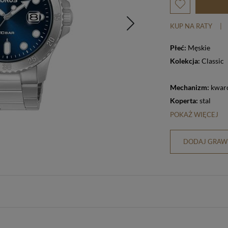
KUP NA RATY
|
Płeć:
Męskie
Kolekcja:
Classic
Mechanizm:
kwar
Koperta:
stal
POKAŻ WIĘCEJ
DODAJ GRAWE