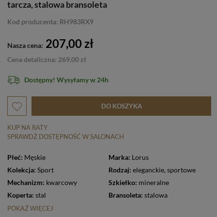
tarcza, stalowa bransoleta
Kod producenta: RH983RX9
207,00 zł
Nasza cena:
Cena detaliczna: 269,00 zł
Dostępny! Wysyłamy w 24h
DO KOSZYKA
KUP NA RATY
SPRAWDŹ DOSTĘPNOŚĆ W SALONACH
Płeć:
Męskie
Marka:
Lorus
Kolekcja:
Sport
Rodzaj:
eleganckie
,
sportowe
Mechanizm:
kwarcowy
Szkiełko:
mineralne
Koperta:
stal
Bransoleta:
stalowa
POKAŻ WIĘCEJ