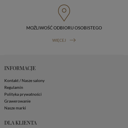
przenoszenia danych, prawo do wniesienia skargi do
organu nadzorczego (Prezesa Urzędu Ochrony Danych
Osobowych, ul. Stawki 2, 00-193 Warszawa) oraz
prawo do cofnięcia zgody na przetwarzanie danych
osobowych (masz prawo cofnięcia zgody na
przetwarzanie danych w dowolnym momencie;
MOŹLIWOŚĆ ODBIORU OSOBISTEGO
cofnięcie zgody nie ma wpływu na zgodność z prawem
przetwarzania, którego dokonano na podstawie Twojej
WIĘCEJ
zgody przed jej cofnięciem). W celu wykonania swoich
praw skieruj do nas odpowiednie żądanie.
Informacja o dobrowolności podania danych
Podanie przez Ciebie danych jest dobrowolne. Jeżeli
nie podasz danych, nie będziesz mógł przeglądać
INFORMACJE
zawartości naszej strony
Zautomatyzowane podejmowanie decyzji
Kontakt / Nasze salony
Na stronie Sklepu są wykorzystywane pliki cookies.
Regulamin
Stosowane są one w celach zapewnienia maksymalnej
Polityka prywatności
wygody wszystkich użytkowników (w tym Kupujących)
przy korzystaniu ze Sklepu (zapamiętywanie
Grawerowanie
preferencji i ustawień na stronie, zbieranie
Nasze marki
anonimowych danych dla celów reklamowych i
statystycznych, także przez inne portale, w tym
DLA KLIENTA
portale społecznościowe, np. Facebook). Korzystanie
ze Sklepu bez zmiany ustawień w przeglądarce