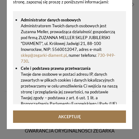
stronę, zapoznaj się proszę z poniższymi informacjami:
Administrator danych osobowych
Administratorem Twoich danych osobowych jest
Zuzanna Meller, prowadząca działalność gospodarczą
pod firmą ZUZANNA MELLER SKLEP JUBILERSKI
"DIAMENT", ul. Królowej Jadwigi 21, 88-100
Inowrocław, NIP: 5560012047, adres e-mail:
sklep@zegarki-diament.pl
, numer telefonu:
730-949-
730
.
Cele i podstawa prawna przetwarzania
ZEGAREK MĘSKI LORUS RH983RX-9 SPORTS – ZIELONA TARCZA, STALOWA BRANSOLETA
Twoje dane osobowe w postaci adresu IP, danych
zawartych w plikach cookies i danych lokalizacyjnych
207,00 zł
przetwarzamy w celu umożliwienia Ci wejścia na naszą
stronę i przeglądania jej zawartości, na podstawie
Twojej zgody – podstawa z art. 6 ust. 1 lit. a
Rozporządzenia Parlamentu Europejskiego i Rady (UE)
2016/679 z 27.04.2016 r. w sprawie ochrony osób
fizycznych w związku z przetwarzaniem danych
AKCEPTUJĘ
osobowych i w sprawie swobodnego przepływu takich
danych oraz uchylenia dyrektywy 95/46/WE (ogólne
GWARANCJA ORYGINALNOŚCI ZEGARKA
rozporządzenie o ochronie danych, tj. RODO).