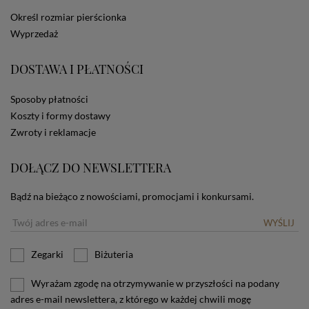
dotyczących cookies oznacza, że będą one
Określ rozmiar pierścionka
zamieszczane w urządzeniu końcowym każdego
Wyprzedaż
użytkownika. Jeżeli użytkownik nie wyraża zgody na
stosowanie plików cookies powinien zmienić
ustawienia swojej przeglądarki.
Tu znajduje się więcej
DOSTAWA I PŁATNOŚCI
informacji o plikach cookies.
Sposoby płatności
Koszty i formy dostawy
Zwroty i reklamacje
DOŁĄCZ DO NEWSLETTERA
Bądź na bieżąco z nowościami, promocjami i konkursami.
WYŚLIJ
Zegarki
Biżuteria
Wyrażam zgodę na otrzymywanie w przyszłości na podany
adres e-mail newslettera, z którego w każdej chwili mogę