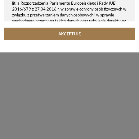
lit. a Rozporządzenia Parlamentu Europejskiego i Rady (UE)
2016/679 z 27.04.2016 r. w sprawie ochrony osób fizycznych w
związku z przetwarzaniem danych osobowych i w sprawie
swobodnego przepływu takich danych oraz uchylenia dyrektywy
95/46/WE (ogólne rozporządzenie o ochronie danych, tj. RODO).
Odbiorcy danych
AKCEPTUJĘ
Twoje dane osobowe możemy udostępniać hostingodawcy. Takie
podmioty przetwarzają dane na podstawie umowy z nami i tylko
zgodnie z naszymi poleceniami. Przekazujemy Twoje dane poza
teren Polski/UE/Europejskiego Obszaru Gospodarczego.
Okres przechowywania danych
Twoje dane przechowujemy do czasu posiadania udzielonej przez
Ciebie zgody.
Twoje prawa
Przysługuje Ci prawo dostępu do swoich danych oraz otrzymania
ich kopii, prawo do sprostowania (poprawiania) swoich danych,
prawo do usunięcia danych (jeżeli Twoim zdaniem nie ma
podstaw do tego, abyśmy przetwarzali Twoje dane, możesz
zażądać, abyśmy je usunęli), prawo do ograniczenia
przetwarzania danych (możesz zażądać, abyśmy ograniczyli
przetwarzanie Twoich danych osobowych wyłącznie do ich
przechowywania lub wykonywania uzgodnionych z Tobą działań,
jeżeli Twoim zdaniem mamy nieprawidłowe dane na Twój temat