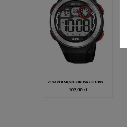
ZEGAREK MĘSKI LORUS R2381NX9 – SPORTOWY, CYFROWY, STOPER, 100M
107,00 zł