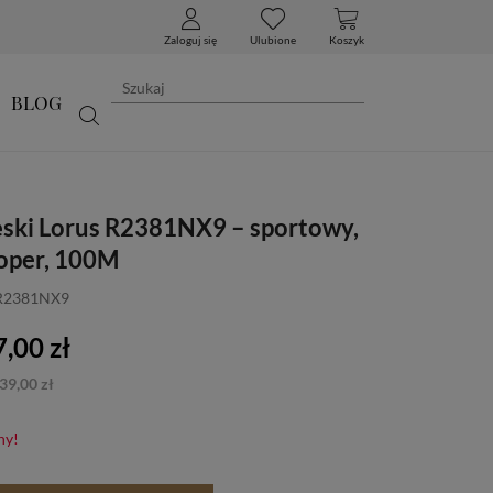
Zaloguj się
Ulubione
Koszyk
BLOG
ski Lorus R2381NX9 – sportowy,
toper, 100M
 R2381NX9
,00 zł
39,00 zł
ny!