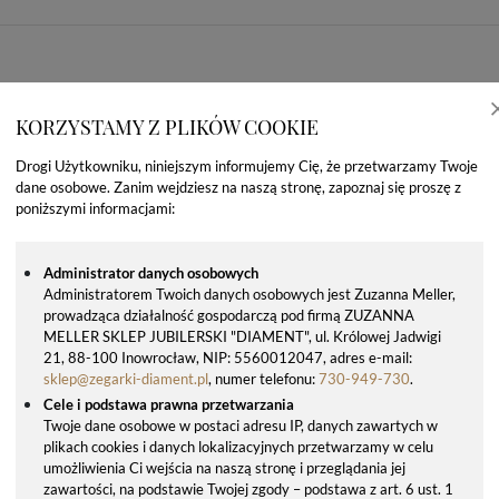
KORZYSTAMY Z PLIKÓW COOKIE
Drogi Użytkowniku, niniejszym informujemy Cię, że przetwarzamy Twoje
dane osobowe. Zanim wejdziesz na naszą stronę, zapoznaj się proszę z
poniższymi informacjami:
Administrator danych osobowych
Administratorem Twoich danych osobowych jest Zuzanna Meller,
prowadząca działalność gospodarczą pod firmą ZUZANNA
OSTATNIO OGLĄDANE PRODUKTY
MELLER SKLEP JUBILERSKI "DIAMENT", ul. Królowej Jadwigi
21, 88-100 Inowrocław, NIP: 5560012047, adres e-mail:
sklep@zegarki-diament.pl
, numer telefonu:
730-949-730
.
Cele i podstawa prawna przetwarzania
Twoje dane osobowe w postaci adresu IP, danych zawartych w
plikach cookies i danych lokalizacyjnych przetwarzamy w celu
umożliwienia Ci wejścia na naszą stronę i przeglądania jej
zawartości, na podstawie Twojej zgody – podstawa z art. 6 ust. 1