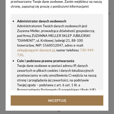
przetwarzamy Twoje dane osobowe. Zanim wejdziesz na naszą
stronę, zapoznaj się proszę z poniższymi informacjami:
Administrator danych osobowych
Administratorem Twoich danych osobowych jest
Zuzanna Meller, prowadząca działalność gospodarczą
pod firmą ZUZANNA MELLER SKLEP JUBILERSKI
"DIAMENT", ul. Królowej Jadwigi 21, 88-100
Inowrocław, NIP: 5560012047, adres e-mail:
sklep@zegarki-diament.pl
, numer telefonu:
730-949-
730
.
Cele i podstawa prawna przetwarzania
Twoje dane osobowe w postaci adresu IP, danych
ZEGAREK MĘSKI JVD JE612.1 NA STALOWEJ BRANSOLECIE Z BIAŁĄ TARCZĄ – MIYOTA, SZKŁO SZAFIROWE, WODOSZCZELNOŚĆ 100M
zawartych w plikach cookies i danych lokalizacyjnych
przetwarzamy w celu umożliwienia Ci wejścia na naszą
277,00 zł
stronę i przeglądania jej zawartości, na podstawie
Twojej zgody – podstawa z art. 6 ust. 1 lit. a
Rozporządzenia Parlamentu Europejskiego i Rady (UE)
2016/679 z 27.04.2016 r. w sprawie ochrony osób
fizycznych w związku z przetwarzaniem danych
AKCEPTUJĘ
osobowych i w sprawie swobodnego przepływu takich
danych oraz uchylenia dyrektywy 95/46/WE (ogólne