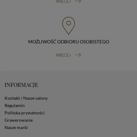
sprzeciwu wobec przetwarzania danych, prawo do
WIĘCEJ
przenoszenia danych, prawo do wniesienia skargi do
organu nadzorczego (Prezesa Urzędu Ochrony Danych
Osobowych, ul. Stawki 2, 00-193 Warszawa) oraz
prawo do cofnięcia zgody na przetwarzanie danych
osobowych (masz prawo cofnięcia zgody na
przetwarzanie danych w dowolnym momencie;
cofnięcie zgody nie ma wpływu na zgodność z prawem
MOŹLIWOŚĆ ODBIORU OSOBISTEGO
przetwarzania, którego dokonano na podstawie Twojej
zgody przed jej cofnięciem). W celu wykonania swoich
WIĘCEJ
praw skieruj do nas odpowiednie żądanie.
Informacja o dobrowolności podania danych
Podanie przez Ciebie danych jest dobrowolne. Jeżeli
nie podasz danych, nie będziesz mógł przeglądać
zawartości naszej strony
INFORMACJE
Zautomatyzowane podejmowanie decyzji
Na stronie Sklepu są wykorzystywane pliki cookies.
Kontakt / Nasze salony
Stosowane są one w celach zapewnienia maksymalnej
Regulamin
wygody wszystkich użytkowników (w tym Kupujących)
Polityka prywatności
przy korzystaniu ze Sklepu (zapamiętywanie
preferencji i ustawień na stronie, zbieranie
Grawerowanie
anonimowych danych dla celów reklamowych i
Nasze marki
statystycznych, także przez inne portale, w tym
portale społecznościowe, np. Facebook). Korzystanie