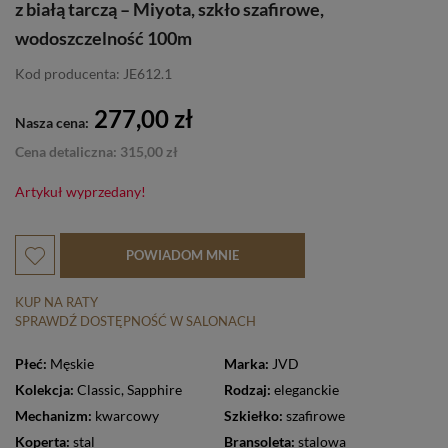
z białą tarczą – Miyota, szkło szafirowe,
wodoszczelność 100m
Kod producenta: JE612.1
277,00 zł
Nasza cena:
Cena detaliczna: 315,00 zł
Artykuł wyprzedany!
POWIADOM MNIE
KUP NA RATY
SPRAWDŹ DOSTĘPNOŚĆ W SALONACH
Płeć:
Męskie
Marka:
JVD
Kolekcja:
Classic
,
Sapphire
Rodzaj:
eleganckie
Mechanizm:
kwarcowy
Szkiełko:
szafirowe
Koperta:
stal
Bransoleta:
stalowa