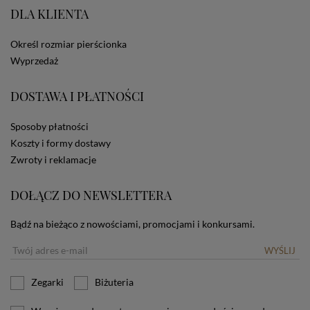
DLA KLIENTA
ze Sklepu bez zmiany ustawień w przeglądarce
dotyczących cookies oznacza, że będą one
zamieszczane w urządzeniu końcowym każdego
Określ rozmiar pierścionka
użytkownika. Jeżeli użytkownik nie wyraża zgody na
Wyprzedaż
stosowanie plików cookies powinien zmienić
ustawienia swojej przeglądarki.
Tu znajduje się więcej
informacji o plikach cookies.
DOSTAWA I PŁATNOŚCI
Sposoby płatności
Koszty i formy dostawy
Zwroty i reklamacje
DOŁĄCZ DO NEWSLETTERA
Bądź na bieżąco z nowościami, promocjami i konkursami.
WYŚLIJ
Zegarki
Biżuteria