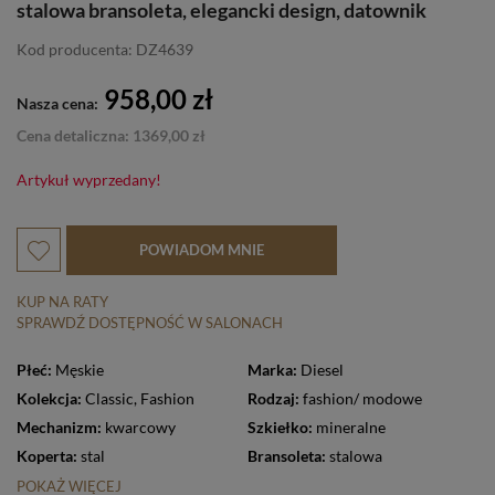
stalowa bransoleta, elegancki design, datownik
Kod producenta: DZ4639
958,00 zł
Nasza cena:
Cena detaliczna: 1369,00 zł
Artykuł wyprzedany!
POWIADOM MNIE
KUP NA RATY
SPRAWDŹ DOSTĘPNOŚĆ W SALONACH
Płeć:
Męskie
Marka:
Diesel
Kolekcja:
Classic
,
Fashion
Rodzaj:
fashion/ modowe
Mechanizm:
kwarcowy
Szkiełko:
mineralne
Koperta:
stal
Bransoleta:
stalowa
POKAŻ WIĘCEJ