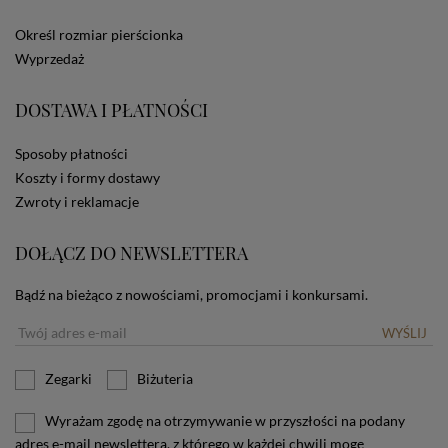
ze Sklepu bez zmiany ustawień w przeglądarce
dotyczących cookies oznacza, że będą one
Określ rozmiar pierścionka
zamieszczane w urządzeniu końcowym każdego
Wyprzedaż
użytkownika. Jeżeli użytkownik nie wyraża zgody na
stosowanie plików cookies powinien zmienić
ustawienia swojej przeglądarki.
Tu znajduje się więcej
DOSTAWA I PŁATNOŚCI
informacji o plikach cookies.
Sposoby płatności
Koszty i formy dostawy
Zwroty i reklamacje
DOŁĄCZ DO NEWSLETTERA
Bądź na bieżąco z nowościami, promocjami i konkursami.
WYŚLIJ
Zegarki
Biżuteria
Wyrażam zgodę na otrzymywanie w przyszłości na podany
adres e-mail newslettera, z którego w każdej chwili mogę