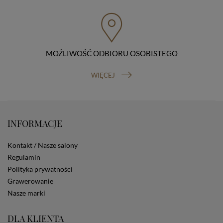
przenoszenia danych, prawo do wniesienia skargi do
organu nadzorczego (Prezesa Urzędu Ochrony Danych
Osobowych, ul. Stawki 2, 00-193 Warszawa) oraz
prawo do cofnięcia zgody na przetwarzanie danych
osobowych (masz prawo cofnięcia zgody na
przetwarzanie danych w dowolnym momencie;
MOŹLIWOŚĆ ODBIORU OSOBISTEGO
cofnięcie zgody nie ma wpływu na zgodność z prawem
przetwarzania, którego dokonano na podstawie Twojej
WIĘCEJ
zgody przed jej cofnięciem). W celu wykonania swoich
praw skieruj do nas odpowiednie żądanie.
Informacja o dobrowolności podania danych
Podanie przez Ciebie danych jest dobrowolne. Jeżeli
nie podasz danych, nie będziesz mógł przeglądać
INFORMACJE
zawartości naszej strony
Zautomatyzowane podejmowanie decyzji
Kontakt / Nasze salony
Na stronie Sklepu są wykorzystywane pliki cookies.
Regulamin
Stosowane są one w celach zapewnienia maksymalnej
wygody wszystkich użytkowników (w tym Kupujących)
Polityka prywatności
przy korzystaniu ze Sklepu (zapamiętywanie
Grawerowanie
preferencji i ustawień na stronie, zbieranie
Nasze marki
anonimowych danych dla celów reklamowych i
statystycznych, także przez inne portale, w tym
portale społecznościowe, np. Facebook). Korzystanie
DLA KLIENTA