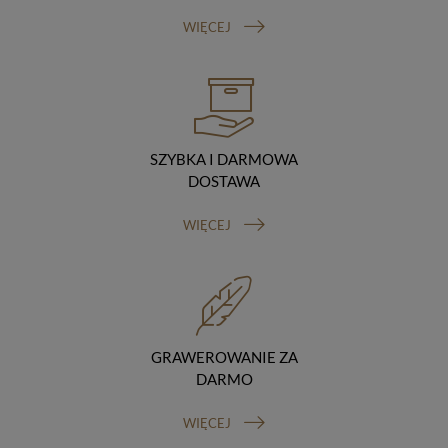
Odbiorcy danych
WIĘCEJ
Twoje dane osobowe możemy udostępniać
hostingodawcy. Takie podmioty przetwarzają dane na
podstawie umowy z nami i tylko zgodnie z naszymi
poleceniami. Przekazujemy Twoje dane poza teren
Polski/UE/Europejskiego Obszaru Gospodarczego.
Okres przechowywania danych
Twoje dane przechowujemy do czasu posiadania
SZYBKA I DARMOWA
udzielonej przez Ciebie zgody.
DOSTAWA
Twoje prawa
Przysługuje Ci prawo dostępu do swoich danych oraz
WIĘCEJ
otrzymania ich kopii, prawo do sprostowania
(poprawiania) swoich danych, prawo do usunięcia
danych (jeżeli Twoim zdaniem nie ma podstaw do tego,
abyśmy przetwarzali Twoje dane, możesz zażądać,
abyśmy je usunęli), prawo do ograniczenia
przetwarzania danych (możesz zażądać, abyśmy
ograniczyli przetwarzanie Twoich danych osobowych
GRAWEROWANIE ZA
wyłącznie do ich przechowywania lub wykonywania
uzgodnionych z Tobą działań, jeżeli Twoim zdaniem
DARMO
mamy nieprawidłowe dane na Twój temat lub
przetwarzamy je bezpodstawnie), prawo do wniesienia
WIĘCEJ
sprzeciwu wobec przetwarzania danych, prawo do