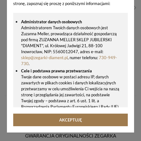
stronę, zapoznaj się proszę z poniższymi informacjami:
Administrator danych osobowych
Administratorem Twoich danych osobowych jest
Zuzanna Meller, prowadząca działalność gospodarczą
pod firmą ZUZANNA MELLER SKLEP JUBILERSKI
"DIAMENT", ul. Królowej Jadwigi 21, 88-100
Inowrocław, NIP: 5560012047, adres e-mail:
sklep@zegarki-diament.pl
, numer telefonu:
730-949-
730
.
Cele i podstawa prawna przetwarzania
Twoje dane osobowe w postaci adresu IP, danych
ZŁOTY ZEGAREK MĘSKI DIESEL CLIFFHANGER DZ4639 – STALOWA BRANSOLETA, ELEGANCKI DESIGN, DATOWNIK
zawartych w plikach cookies i danych lokalizacyjnych
958,00 zł
przetwarzamy w celu umożliwienia Ci wejścia na naszą
stronę i przeglądania jej zawartości, na podstawie
Twojej zgody – podstawa z art. 6 ust. 1 lit. a
Rozporządzenia Parlamentu Europejskiego i Rady (UE)
2016/679 z 27.04.2016 r. w sprawie ochrony osób
fizycznych w związku z przetwarzaniem danych
AKCEPTUJĘ
osobowych i w sprawie swobodnego przepływu takich
danych oraz uchylenia dyrektywy 95/46/WE (ogólne
GWARANCJA ORYGINALNOŚCI ZEGARKA
rozporządzenie o ochronie danych, tj. RODO).