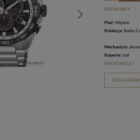
KUP NA RATY
|
Płeć:
Męskie
Kolekcja:
Radio C
Mechanizm:
akum
Koperta:
stal
POKAŻ WIĘCEJ
DODAJ GRAWE