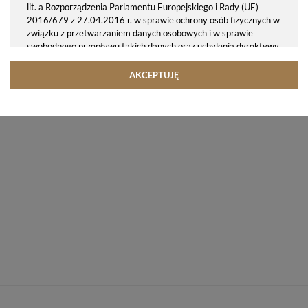
lit. a Rozporządzenia Parlamentu Europejskiego i Rady (UE)
2016/679 z 27.04.2016 r. w sprawie ochrony osób fizycznych w
związku z przetwarzaniem danych osobowych i w sprawie
swobodnego przepływu takich danych oraz uchylenia dyrektywy
95/46/WE (ogólne rozporządzenie o ochronie danych, tj. RODO).
Odbiorcy danych
AKCEPTUJĘ
Twoje dane osobowe możemy udostępniać hostingodawcy. Takie
podmioty przetwarzają dane na podstawie umowy z nami i tylko
zgodnie z naszymi poleceniami. Przekazujemy Twoje dane poza
teren Polski/UE/Europejskiego Obszaru Gospodarczego.
Okres przechowywania danych
Twoje dane przechowujemy do czasu posiadania udzielonej przez
Ciebie zgody.
Twoje prawa
Przysługuje Ci prawo dostępu do swoich danych oraz otrzymania
ich kopii, prawo do sprostowania (poprawiania) swoich danych,
prawo do usunięcia danych (jeżeli Twoim zdaniem nie ma
podstaw do tego, abyśmy przetwarzali Twoje dane, możesz
zażądać, abyśmy je usunęli), prawo do ograniczenia
przetwarzania danych (możesz zażądać, abyśmy ograniczyli
przetwarzanie Twoich danych osobowych wyłącznie do ich
przechowywania lub wykonywania uzgodnionych z Tobą działań,
jeżeli Twoim zdaniem mamy nieprawidłowe dane na Twój temat