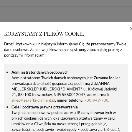
KORZYSTAMY Z PLIKÓW COOKIE
Drogi Użytkowniku, niniejszym informujemy Cię, że przetwarzamy Twoje
dane osobowe. Zanim wejdziesz na naszą stronę, zapoznaj się proszę z
poniższymi informacjami:
Administrator danych osobowych
Administratorem Twoich danych osobowych jest Zuzanna Meller,
prowadząca działalność gospodarczą pod firmą ZUZANNA
OSTATNIO OGLĄDANE PRODUKTY
MELLER SKLEP JUBILERSKI "DIAMENT", ul. Królowej Jadwigi
21, 88-100 Inowrocław, NIP: 5560012047, adres e-mail:
sklep@zegarki-diament.pl
, numer telefonu:
730-949-730
.
Cele i podstawa prawna przetwarzania
Twoje dane osobowe w postaci adresu IP, danych zawartych w
plikach cookies i danych lokalizacyjnych przetwarzamy w celu
umożliwienia Ci wejścia na naszą stronę i przeglądania jej
zawartości, na podstawie Twojej zgody – podstawa z art. 6 ust. 1