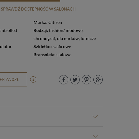
SPRAWDŹ DOSTĘPNOŚĆ W SALONACH
Marka:
Citizen
ontrolled
Rodzaj:
fashion/ modowe
,
chronograf
,
dla nurków
,
lotnicze
ulator
Szkiełko:
szafirowe
Bransoleta:
stalowa
R ZA 0ZŁ