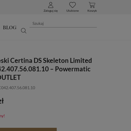
Zaloguj się
Ulubione
Koszyk
BLOG
ski Certina DS Skeleton Limited
42.407.56.081.10 – Powermatic
 OUTLET
C042.407.56.081.10
zł
ny!