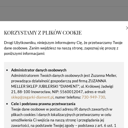
KORZYSTAMY Z PLIKÓW COOKIE
Drogi Użytkowniku, niniejszym informujemy Cię, że przetwarzamy Twoje
dane osobowe. Zanim wejdziesz na naszą stronę, zapoznaj się proszę z
poniższymi informacjami:
Administrator danych osobowych
Administratorem Twoich danych osobowych jest Zuzanna Meller,
prowadząca działalność gospodarczą pod firmą ZUZANNA
OSTATNIO OGLĄDANE PRODUKTY
MELLER SKLEP JUBILERSKI "DIAMENT", ul. Królowej Jadwigi
21, 88-100 Inowrocław, NIP: 5560012047, adres e-mail:
sklep@zegarki-diament.pl
, numer telefonu:
730-949-730
.
Cele i podstawa prawna przetwarzania
Twoje dane osobowe w postaci adresu IP, danych zawartych w
plikach cookies i danych lokalizacyjnych przetwarzamy w celu
umożliwienia Ci wejścia na naszą stronę i przeglądania jej
zawartości, na podstawie Twojej zgody – podstawa z art. 6 ust. 1