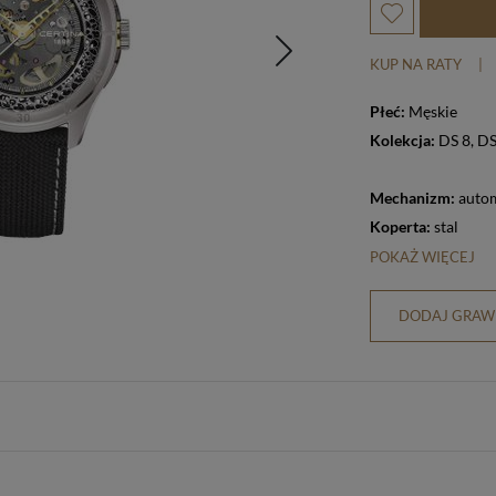
KUP NA RATY
|
Płeć:
Męskie
Kolekcja:
DS 8
,
DS
Mechanizm:
auto
Koperta:
stal
POKAŻ WIĘCEJ
DODAJ GRAWE