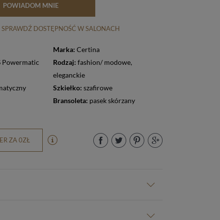
POWIADOM MNIE
SPRAWDŹ DOSTĘPNOŚĆ W SALONACH
Marka:
Certina
 Powermatic
Rodzaj:
fashion/ modowe
,
eleganckie
matyczny
Szkiełko:
szafirowe
Bransoleta:
pasek skórzany
R ZA 0ZŁ