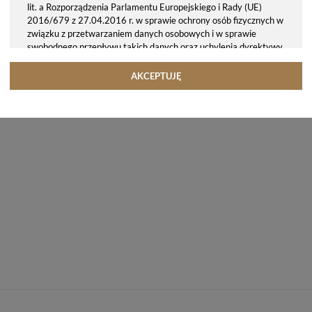
lit. a Rozporządzenia Parlamentu Europejskiego i Rady (UE)
2016/679 z 27.04.2016 r. w sprawie ochrony osób fizycznych w
związku z przetwarzaniem danych osobowych i w sprawie
swobodnego przepływu takich danych oraz uchylenia dyrektywy
95/46/WE (ogólne rozporządzenie o ochronie danych, tj. RODO).
Odbiorcy danych
AKCEPTUJĘ
Twoje dane osobowe możemy udostępniać hostingodawcy. Takie
podmioty przetwarzają dane na podstawie umowy z nami i tylko
zgodnie z naszymi poleceniami. Przekazujemy Twoje dane poza
teren Polski/UE/Europejskiego Obszaru Gospodarczego.
Okres przechowywania danych
Twoje dane przechowujemy do czasu posiadania udzielonej przez
Ciebie zgody.
Twoje prawa
Przysługuje Ci prawo dostępu do swoich danych oraz otrzymania
ich kopii, prawo do sprostowania (poprawiania) swoich danych,
prawo do usunięcia danych (jeżeli Twoim zdaniem nie ma
podstaw do tego, abyśmy przetwarzali Twoje dane, możesz
zażądać, abyśmy je usunęli), prawo do ograniczenia
przetwarzania danych (możesz zażądać, abyśmy ograniczyli
przetwarzanie Twoich danych osobowych wyłącznie do ich
przechowywania lub wykonywania uzgodnionych z Tobą działań,
jeżeli Twoim zdaniem mamy nieprawidłowe dane na Twój temat