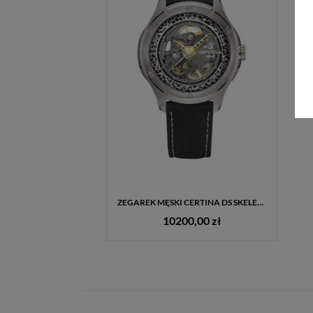
ZEGAREK MĘSKI CERTINA DS SKELETON LIMITED EDITION C042.407.56.081.10 – POWERMATIC 80, TYTAN, OUTLET
10200,00 zł