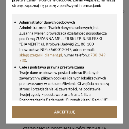
stronę, zapoznaj się proszę z poniższymi informacjami:
Administrator danych osobowych
Administratorem Twoich danych osobowych jest
Zuzanna Meller, prowadząca działalność gospodarczą
pod firmą ZUZANNA MELLER SKLEP JUBILERSKI
"DIAMENT", ul. Królowej Jadwigi 21, 88-100
Inowrocław, NIP: 5560012047, adres e-mail:
sklep@zegarki-diament.pl
, numer telefonu:
730-949-
730
.
Cele i podstawa prawna przetwarzania
Twoje dane osobowe w postaci adresu IP, danych
ZEGAREK MĘSKI CERTINA DS POWERMATIC 80 C043.407.22.061.00 – AUTOMAT, STAL, 100M
zawartych w plikach cookies i danych lokalizacyjnych
3187,00 zł
przetwarzamy w celu umożliwienia Ci wejścia na naszą
stronę i przeglądania jej zawartości, na podstawie
Twojej zgody – podstawa z art. 6 ust. 1 lit. a
Rozporządzenia Parlamentu Europejskiego i Rady (UE)
2016/679 z 27.04.2016 r. w sprawie ochrony osób
fizycznych w związku z przetwarzaniem danych
AKCEPTUJĘ
osobowych i w sprawie swobodnego przepływu takich
danych oraz uchylenia dyrektywy 95/46/WE (ogólne
rozporządzenie o ochronie danych, tj. RODO).
GWARANCJA ORYGINALNOŚCI ZEGARKA