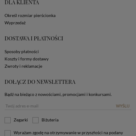
DLA KLIENTA
ze Sklepu bez zmiany ustawień w przeglądarce
dotyczących cookies oznacza, że będą one
zamieszczane w urządzeniu końcowym każdego
Określ rozmiar pierścionka
użytkownika. Jeżeli użytkownik nie wyraża zgody na
Wyprzedaż
stosowanie plików cookies powinien zmienić
ustawienia swojej przeglądarki.
Tu znajduje się więcej
DOSTAWA I PŁATNOŚCI
informacji o plikach cookies.
Sposoby płatności
Koszty i formy dostawy
Zwroty i reklamacje
DOŁĄCZ DO NEWSLETTERA
Bądź na bieżąco z nowościami, promocjami i konkursami.
WYŚLIJ
Zegarki
Biżuteria
Wyrażam zgodę na otrzymywanie w przyszłości na podany