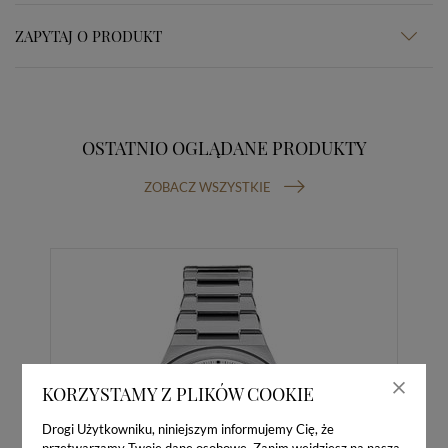
ZAPYTAJ O PRODUKT
OSTATNIO OGLĄDANE PRODUKTY
ZOBACZ WSZYSTKIE
KORZYSTAMY Z PLIKÓW COOKIE
Drogi Użytkowniku, niniejszym informujemy Cię, że
przetwarzamy Twoje dane osobowe. Zanim wejdziesz na naszą