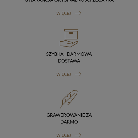
Odbiorcy danych
Twoje dane osobowe możemy udostępniać
WIĘCEJ
hostingodawcy. Takie podmioty przetwarzają dane na
podstawie umowy z nami i tylko zgodnie z naszymi
poleceniami. Przekazujemy Twoje dane poza teren
Polski/UE/Europejskiego Obszaru Gospodarczego.
Okres przechowywania danych
Twoje dane przechowujemy do czasu posiadania
udzielonej przez Ciebie zgody.
SZYBKA I DARMOWA
Twoje prawa
DOSTAWA
Przysługuje Ci prawo dostępu do swoich danych oraz
otrzymania ich kopii, prawo do sprostowania
WIĘCEJ
(poprawiania) swoich danych, prawo do usunięcia
danych (jeżeli Twoim zdaniem nie ma podstaw do tego,
abyśmy przetwarzali Twoje dane, możesz zażądać,
abyśmy je usunęli), prawo do ograniczenia
przetwarzania danych (możesz zażądać, abyśmy
ograniczyli przetwarzanie Twoich danych osobowych
wyłącznie do ich przechowywania lub wykonywania
GRAWEROWANIE ZA
uzgodnionych z Tobą działań, jeżeli Twoim zdaniem
DARMO
mamy nieprawidłowe dane na Twój temat lub
przetwarzamy je bezpodstawnie), prawo do wniesienia
WIĘCEJ
sprzeciwu wobec przetwarzania danych, prawo do