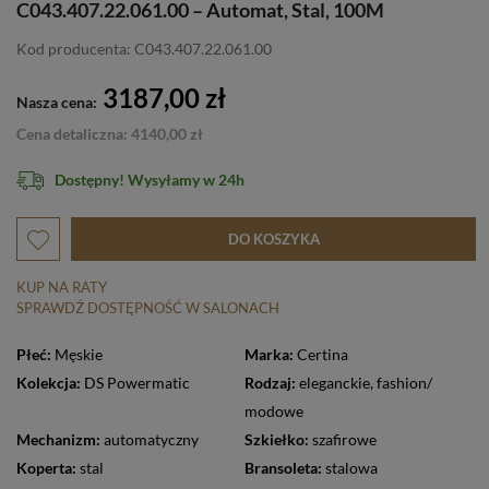
C043.407.22.061.00 – Automat, Stal, 100M
Kod producenta: C043.407.22.061.00
3187,00 zł
Nasza cena:
Cena detaliczna: 4140,00 zł
Dostępny! Wysyłamy w 24h
DO KOSZYKA
KUP NA RATY
SPRAWDŹ DOSTĘPNOŚĆ W SALONACH
Płeć:
Męskie
Marka:
Certina
Kolekcja:
DS Powermatic
Rodzaj:
eleganckie
,
fashion/
modowe
Mechanizm:
automatyczny
Szkiełko:
szafirowe
Koperta:
stal
Bransoleta:
stalowa