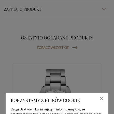
ZAPYTAJ O PRODUKT
OSTATNIO OGLĄDANE PRODUKTY
ZOBACZ WSZYSTKIE
KORZYSTAMY Z PLIKÓW COOKIE
Drogi Użytkowniku, niniejszym informujemy Cię, że
przetwarzamy Twoje dane osobowe. Zanim wejdziesz na naszą