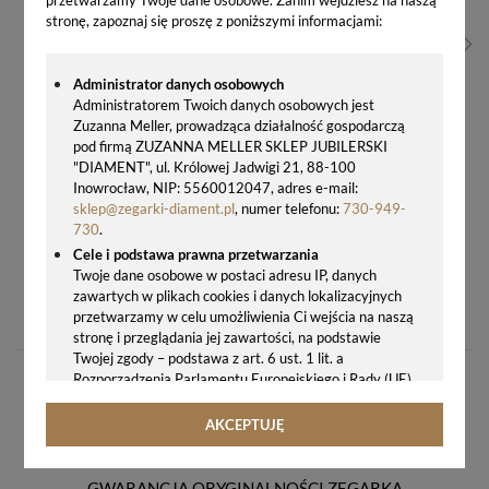
stronę, zapoznaj się proszę z poniższymi informacjami:
Administrator danych osobowych
Administratorem Twoich danych osobowych jest
Zuzanna Meller, prowadząca działalność gospodarczą
pod firmą ZUZANNA MELLER SKLEP JUBILERSKI
"DIAMENT", ul. Królowej Jadwigi 21, 88-100
Inowrocław, NIP: 5560012047, adres e-mail:
sklep@zegarki-diament.pl
, numer telefonu:
730-949-
730
.
Cele i podstawa prawna przetwarzania
Twoje dane osobowe w postaci adresu IP, danych
ZEGAREK MĘSKI CERTINA DS ACTION DIVER POWERMATIC 80 C048.407.11.011.00
zawartych w plikach cookies i danych lokalizacyjnych
3303,00 zł
przetwarzamy w celu umożliwienia Ci wejścia na naszą
stronę i przeglądania jej zawartości, na podstawie
Twojej zgody – podstawa z art. 6 ust. 1 lit. a
Rozporządzenia Parlamentu Europejskiego i Rady (UE)
2016/679 z 27.04.2016 r. w sprawie ochrony osób
fizycznych w związku z przetwarzaniem danych
AKCEPTUJĘ
osobowych i w sprawie swobodnego przepływu takich
danych oraz uchylenia dyrektywy 95/46/WE (ogólne
rozporządzenie o ochronie danych, tj. RODO).
GWARANCJA ORYGINALNOŚCI ZEGARKA