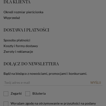
DLA KLIENTA
ze Sklepu bez zmiany ustawień w przeglądarce
dotyczących cookies oznacza, że będą one
zamieszczane w urządzeniu końcowym każdego
Określ rozmiar pierścionka
użytkownika. Jeżeli użytkownik nie wyraża zgody na
Wyprzedaż
stosowanie plików cookies powinien zmienić
ustawienia swojej przeglądarki.
Tu znajduje się więcej
DOSTAWA I PŁATNOŚCI
informacji o plikach cookies.
Sposoby płatności
Koszty i formy dostawy
Zwroty i reklamacje
DOŁĄCZ DO NEWSLETTERA
Bądź na bieżąco z nowościami, promocjami i konkursami.
WYŚLIJ
Zegarki
Biżuteria
Wyrażam zgodę na otrzymywanie w przyszłości na podany