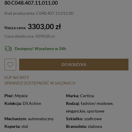
80 C048.407.11.011.00
Kod producenta: C048.407.11.011.00
3303,00 zł
Nasza cena:
Cena detaliczna: 4290,00 zł
Dostępny! Wysyłamy w 24h
DO KOSZYKA
KUP NA RATY
SPRAWDŹ DOSTĘPNOŚĆ W SALONACH
Płeć:
Męskie
Marka:
Certina
Kolekcja:
DS Action
Rodzaj:
fashion/ modowe
,
eleganckie
,
sportowe
Mechanizm:
automatyczny
Szkiełko:
szafirowe
Koperta:
stal
Bransoleta:
stalowa