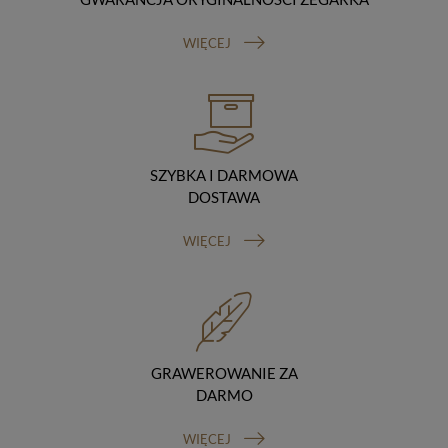
Odbiorcy danych
Twoje dane osobowe możemy udostępniać
WIĘCEJ
hostingodawcy. Takie podmioty przetwarzają dane na
podstawie umowy z nami i tylko zgodnie z naszymi
poleceniami. Przekazujemy Twoje dane poza teren
Polski/UE/Europejskiego Obszaru Gospodarczego.
Okres przechowywania danych
Twoje dane przechowujemy do czasu posiadania
udzielonej przez Ciebie zgody.
SZYBKA I DARMOWA
Twoje prawa
DOSTAWA
Przysługuje Ci prawo dostępu do swoich danych oraz
otrzymania ich kopii, prawo do sprostowania
WIĘCEJ
(poprawiania) swoich danych, prawo do usunięcia
danych (jeżeli Twoim zdaniem nie ma podstaw do tego,
abyśmy przetwarzali Twoje dane, możesz zażądać,
abyśmy je usunęli), prawo do ograniczenia
przetwarzania danych (możesz zażądać, abyśmy
ograniczyli przetwarzanie Twoich danych osobowych
wyłącznie do ich przechowywania lub wykonywania
GRAWEROWANIE ZA
uzgodnionych z Tobą działań, jeżeli Twoim zdaniem
DARMO
mamy nieprawidłowe dane na Twój temat lub
przetwarzamy je bezpodstawnie), prawo do wniesienia
WIĘCEJ
sprzeciwu wobec przetwarzania danych, prawo do