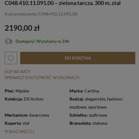
C048.410.11.091.00 – zielona tarcza, 300 m, stal
Kod producenta: C048.410.11.091.00
2190,00 zł
Dostępny! Wysyłamy w 24h
DO KOSZYKA
KUP NA RATY
SPRAWDŹ DOSTĘPNOŚĆ W SALONACH
Płeć:
Męskie
Marka:
Certina
Kolekcja:
DS Action
Rodzaj:
eleganckie
,
fashion/
modowe
,
sportowe
Mechanizm:
kwarcowy
Szkiełko:
szafirowe
Koperta:
stal
Bransoleta:
stalowa
POKAŻ WIĘCEJ