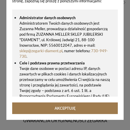
stronę, zapoznaj się proszę z poniższymi informacjami:
Administrator danych osobowych
Administratorem Twoich danych osobowych jest
Zuzanna Meller, prowadząca działalność gospodarczą
pod firmą ZUZANNA MELLER SKLEP JUBILERSKI
"DIAMENT", ul. Królowej Jadwigi 21, 88-100
Inowrocław, NIP: 5560012047, adres e-mail:
sklep@zegarki-diament.pl
, numer telefonu:
730-949-
730
.
Cele i podstawa prawna przetwarzania
ZEGAREK MĘSKI CERTINA DS ACTION DIVER C048.410.11.091.00 – ZIELONA TARCZA, 300 M, STAL
Twoje dane osobowe w postaci adresu IP, danych
zawartych w plikach cookies i danych lokalizacyjnych
2190,00 zł
przetwarzamy w celu umożliwienia Ci wejścia na naszą
stronę i przeglądania jej zawartości, na podstawie
Twojej zgody – podstawa z art. 6 ust. 1 lit. a
Rozporządzenia Parlamentu Europejskiego i Rady (UE)
2016/679 z 27.04.2016 r. w sprawie ochrony osób
fizycznych w związku z przetwarzaniem danych
AKCEPTUJĘ
osobowych i w sprawie swobodnego przepływu takich
danych oraz uchylenia dyrektywy 95/46/WE (ogólne
GWARANCJA ORYGINALNOŚCI ZEGARKA
rozporządzenie o ochronie danych, tj. RODO).