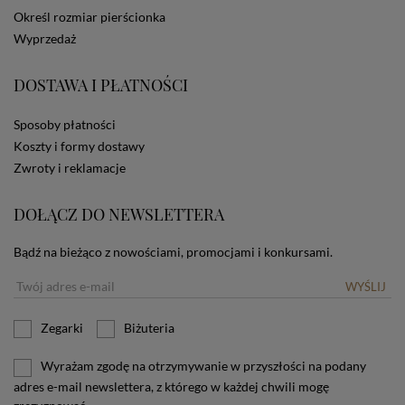
dotyczących cookies oznacza, że będą one
Określ rozmiar pierścionka
zamieszczane w urządzeniu końcowym każdego
Wyprzedaż
użytkownika. Jeżeli użytkownik nie wyraża zgody na
stosowanie plików cookies powinien zmienić
ustawienia swojej przeglądarki.
Tu znajduje się więcej
DOSTAWA I PŁATNOŚCI
informacji o plikach cookies.
Sposoby płatności
Koszty i formy dostawy
Zwroty i reklamacje
DOŁĄCZ DO NEWSLETTERA
Bądź na bieżąco z nowościami, promocjami i konkursami.
WYŚLIJ
Zegarki
Biżuteria
Wyrażam zgodę na otrzymywanie w przyszłości na podany
adres e-mail newslettera, z którego w każdej chwili mogę