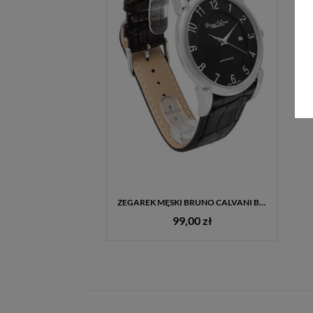
ZEGAREK MĘSKI BRUNO CALVANI BC2585 CZARNY PASEK DATOWNIK + GRAWER GRATIS
99,00 zł