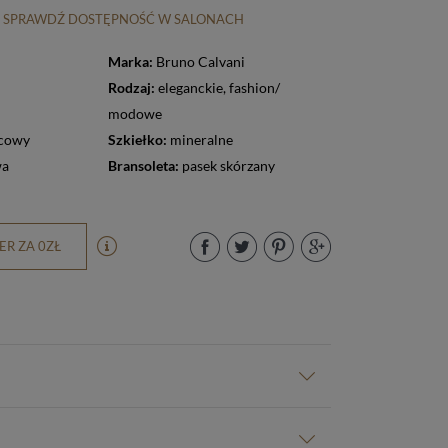
SPRAWDŹ DOSTĘPNOŚĆ W SALONACH
Marka:
Bruno Calvani
Rodzaj:
eleganckie
,
fashion/
modowe
cowy
Szkiełko:
mineralne
wa
Bransoleta:
pasek skórzany
R ZA 0ZŁ