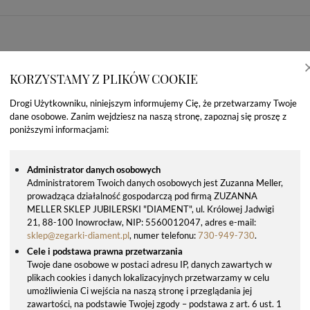
KORZYSTAMY Z PLIKÓW COOKIE
Drogi Użytkowniku, niniejszym informujemy Cię, że przetwarzamy Twoje
dane osobowe. Zanim wejdziesz na naszą stronę, zapoznaj się proszę z
poniższymi informacjami:
Administrator danych osobowych
Administratorem Twoich danych osobowych jest Zuzanna Meller,
prowadząca działalność gospodarczą pod firmą ZUZANNA
OSTATNIO OGLĄDANE PRODUKTY
MELLER SKLEP JUBILERSKI "DIAMENT", ul. Królowej Jadwigi
21, 88-100 Inowrocław, NIP: 5560012047, adres e-mail:
sklep@zegarki-diament.pl
, numer telefonu:
730-949-730
.
Cele i podstawa prawna przetwarzania
Twoje dane osobowe w postaci adresu IP, danych zawartych w
plikach cookies i danych lokalizacyjnych przetwarzamy w celu
umożliwienia Ci wejścia na naszą stronę i przeglądania jej
zawartości, na podstawie Twojej zgody – podstawa z art. 6 ust. 1