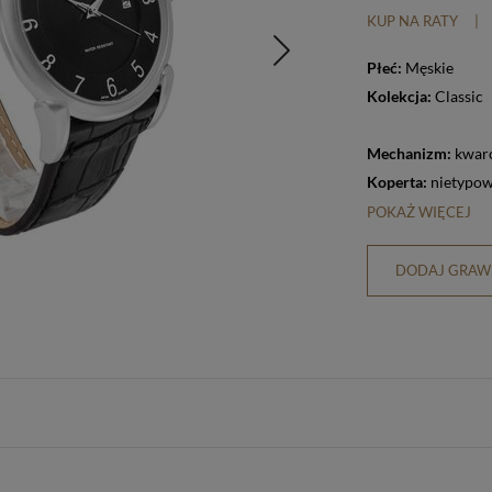
KUP NA RATY
|
Płeć:
Męskie
Kolekcja:
Classic
Mechanizm:
kwar
Koperta:
nietypo
POKAŻ WIĘCEJ
DODAJ GRAWE