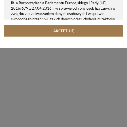
lit. a Rozporządzenia Parlamentu Europejskiego i Rady (UE)
2016/679 z 27.04.2016 r. w sprawie ochrony osób fizycznych w
związku z przetwarzaniem danych osobowych i w sprawie
swobodnego przepływu takich danych oraz uchylenia dyrektywy
95/46/WE (ogólne rozporządzenie o ochronie danych, tj. RODO).
Odbiorcy danych
AKCEPTUJĘ
Twoje dane osobowe możemy udostępniać hostingodawcy. Takie
podmioty przetwarzają dane na podstawie umowy z nami i tylko
zgodnie z naszymi poleceniami. Przekazujemy Twoje dane poza
teren Polski/UE/Europejskiego Obszaru Gospodarczego.
Okres przechowywania danych
Twoje dane przechowujemy do czasu posiadania udzielonej przez
Ciebie zgody.
Twoje prawa
Przysługuje Ci prawo dostępu do swoich danych oraz otrzymania
ich kopii, prawo do sprostowania (poprawiania) swoich danych,
prawo do usunięcia danych (jeżeli Twoim zdaniem nie ma
podstaw do tego, abyśmy przetwarzali Twoje dane, możesz
zażądać, abyśmy je usunęli), prawo do ograniczenia
przetwarzania danych (możesz zażądać, abyśmy ograniczyli
przetwarzanie Twoich danych osobowych wyłącznie do ich
przechowywania lub wykonywania uzgodnionych z Tobą działań,
jeżeli Twoim zdaniem mamy nieprawidłowe dane na Twój temat