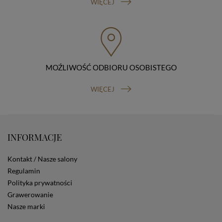
sprzeciwu wobec przetwarzania danych, prawo do
WIĘCEJ
przenoszenia danych, prawo do wniesienia skargi do
organu nadzorczego (Prezesa Urzędu Ochrony Danych
Osobowych, ul. Stawki 2, 00-193 Warszawa) oraz
prawo do cofnięcia zgody na przetwarzanie danych
osobowych (masz prawo cofnięcia zgody na
przetwarzanie danych w dowolnym momencie;
cofnięcie zgody nie ma wpływu na zgodność z prawem
MOŹLIWOŚĆ ODBIORU OSOBISTEGO
przetwarzania, którego dokonano na podstawie Twojej
zgody przed jej cofnięciem). W celu wykonania swoich
WIĘCEJ
praw skieruj do nas odpowiednie żądanie.
Informacja o dobrowolności podania danych
Podanie przez Ciebie danych jest dobrowolne. Jeżeli
nie podasz danych, nie będziesz mógł przeglądać
zawartości naszej strony
INFORMACJE
Zautomatyzowane podejmowanie decyzji
Na stronie Sklepu są wykorzystywane pliki cookies.
Kontakt / Nasze salony
Stosowane są one w celach zapewnienia maksymalnej
Regulamin
wygody wszystkich użytkowników (w tym Kupujących)
Polityka prywatności
przy korzystaniu ze Sklepu (zapamiętywanie
preferencji i ustawień na stronie, zbieranie
Grawerowanie
anonimowych danych dla celów reklamowych i
Nasze marki
statystycznych, także przez inne portale, w tym
portale społecznościowe, np. Facebook). Korzystanie