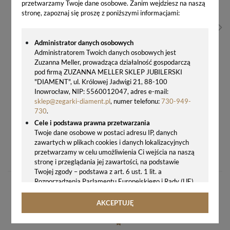
przetwarzamy Twoje dane osobowe. Zanim wejdziesz na naszą
stronę, zapoznaj się proszę z poniższymi informacjami:
Administrator danych osobowych
Administratorem Twoich danych osobowych jest
Zuzanna Meller, prowadząca działalność gospodarczą
pod firmą ZUZANNA MELLER SKLEP JUBILERSKI
"DIAMENT", ul. Królowej Jadwigi 21, 88-100
Inowrocław, NIP: 5560012047, adres e-mail:
sklep@zegarki-diament.pl
, numer telefonu:
730-949-
730
.
Cele i podstawa prawna przetwarzania
Twoje dane osobowe w postaci adresu IP, danych
ZEGAREK MĘSKI ATLANTIC SEALINE GENTS CHRONO 62450.45.31 SWISS MADE – CHRONOGRAF, ZŁOTA KOPERTA PVD, SZAFIR
zawartych w plikach cookies i danych lokalizacyjnych
przetwarzamy w celu umożliwienia Ci wejścia na naszą
1578,00 zł
stronę i przeglądania jej zawartości, na podstawie
Twojej zgody – podstawa z art. 6 ust. 1 lit. a
Rozporządzenia Parlamentu Europejskiego i Rady (UE)
2016/679 z 27.04.2016 r. w sprawie ochrony osób
fizycznych w związku z przetwarzaniem danych
AKCEPTUJĘ
osobowych i w sprawie swobodnego przepływu takich
danych oraz uchylenia dyrektywy 95/46/WE (ogólne