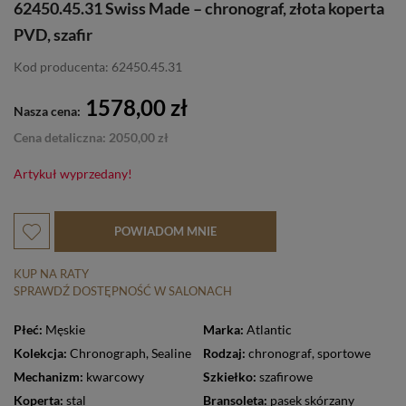
62450.45.31 Swiss Made – chronograf, złota koperta
PVD, szafir
Kod producenta: 62450.45.31
1578,00 zł
Nasza cena:
Cena detaliczna: 2050,00 zł
Artykuł wyprzedany!
POWIADOM MNIE
KUP NA RATY
SPRAWDŹ DOSTĘPNOŚĆ W SALONACH
Płeć:
Męskie
Marka:
Atlantic
Kolekcja:
Chronograph
,
Sealine
Rodzaj:
chronograf
,
sportowe
Mechanizm:
kwarcowy
Szkiełko:
szafirowe
Koperta:
stal
Bransoleta:
pasek skórzany