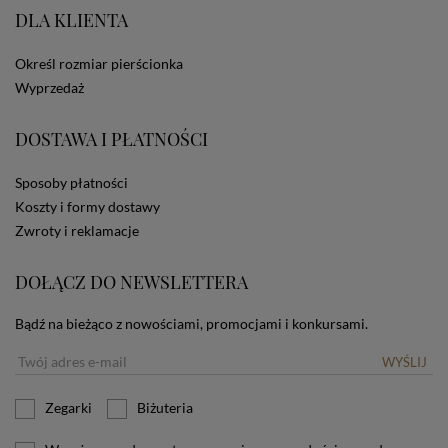
DLA KLIENTA
ze Sklepu bez zmiany ustawień w przeglądarce
dotyczących cookies oznacza, że będą one
zamieszczane w urządzeniu końcowym każdego
Określ rozmiar pierścionka
użytkownika. Jeżeli użytkownik nie wyraża zgody na
Wyprzedaż
stosowanie plików cookies powinien zmienić
ustawienia swojej przeglądarki.
Tu znajduje się więcej
informacji o plikach cookies.
DOSTAWA I PŁATNOŚCI
Sposoby płatności
Koszty i formy dostawy
Zwroty i reklamacje
DOŁĄCZ DO NEWSLETTERA
Bądź na bieżąco z nowościami, promocjami i konkursami.
WYŚLIJ
Zegarki
Biżuteria