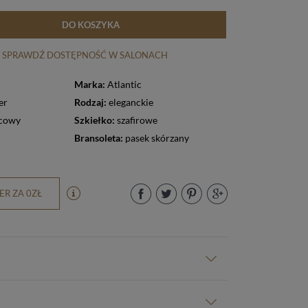
DO KOSZYKA
SPRAWDŹ DOSTĘPNOŚĆ W SALONACH
Marka:
Atlantic
er
Rodzaj:
eleganckie
cowy
Szkiełko:
szafirowe
Bransoleta:
pasek skórzany
R ZA 0ZŁ