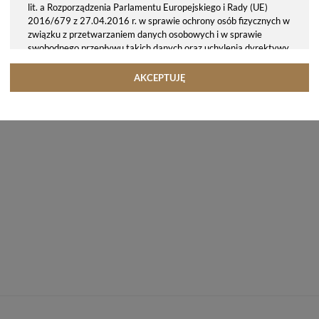
lit. a Rozporządzenia Parlamentu Europejskiego i Rady (UE)
2016/679 z 27.04.2016 r. w sprawie ochrony osób fizycznych w
związku z przetwarzaniem danych osobowych i w sprawie
swobodnego przepływu takich danych oraz uchylenia dyrektywy
95/46/WE (ogólne rozporządzenie o ochronie danych, tj. RODO).
Odbiorcy danych
AKCEPTUJĘ
Twoje dane osobowe możemy udostępniać hostingodawcy. Takie
podmioty przetwarzają dane na podstawie umowy z nami i tylko
zgodnie z naszymi poleceniami. Przekazujemy Twoje dane poza
teren Polski/UE/Europejskiego Obszaru Gospodarczego.
Okres przechowywania danych
Twoje dane przechowujemy do czasu posiadania udzielonej przez
Ciebie zgody.
Twoje prawa
Przysługuje Ci prawo dostępu do swoich danych oraz otrzymania
ich kopii, prawo do sprostowania (poprawiania) swoich danych,
prawo do usunięcia danych (jeżeli Twoim zdaniem nie ma
podstaw do tego, abyśmy przetwarzali Twoje dane, możesz
zażądać, abyśmy je usunęli), prawo do ograniczenia
przetwarzania danych (możesz zażądać, abyśmy ograniczyli
przetwarzanie Twoich danych osobowych wyłącznie do ich
przechowywania lub wykonywania uzgodnionych z Tobą działań,
jeżeli Twoim zdaniem mamy nieprawidłowe dane na Twój temat