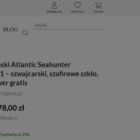
Zaloguj się
Ulubione
Koszyk
BLOG
ski Atlantic Seahunter
 – szwajcarski, szafirowe szkło,
er gratis
71360.41.61
8,00 zł
400,00 zł
Wysyłamy w 24h