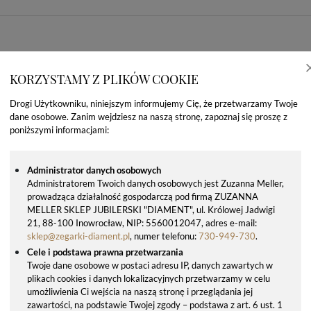
KORZYSTAMY Z PLIKÓW COOKIE
Drogi Użytkowniku, niniejszym informujemy Cię, że przetwarzamy Twoje
dane osobowe. Zanim wejdziesz na naszą stronę, zapoznaj się proszę z
poniższymi informacjami:
Administrator danych osobowych
Administratorem Twoich danych osobowych jest Zuzanna Meller,
prowadząca działalność gospodarczą pod firmą ZUZANNA
OSTATNIO OGLĄDANE PRODUKTY
MELLER SKLEP JUBILERSKI "DIAMENT", ul. Królowej Jadwigi
21, 88-100 Inowrocław, NIP: 5560012047, adres e-mail:
sklep@zegarki-diament.pl
, numer telefonu:
730-949-730
.
Cele i podstawa prawna przetwarzania
Twoje dane osobowe w postaci adresu IP, danych zawartych w
plikach cookies i danych lokalizacyjnych przetwarzamy w celu
umożliwienia Ci wejścia na naszą stronę i przeglądania jej
zawartości, na podstawie Twojej zgody – podstawa z art. 6 ust. 1