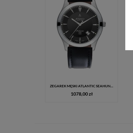
ZEGAREK MĘSKI ATLANTIC SEAHUNTER 71360.41.61 – SZWAJCARSKI, SZAFIROWE SZKŁO, 100 M, GRAWER GRATIS
1078,00 zł