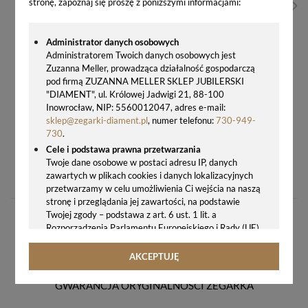
stronę, zapoznaj się proszę z poniższymi informacjami:
Administrator danych osobowych
Administratorem Twoich danych osobowych jest
Zuzanna Meller, prowadząca działalność gospodarczą
pod firmą ZUZANNA MELLER SKLEP JUBILERSKI
"DIAMENT", ul. Królowej Jadwigi 21, 88-100
Inowrocław, NIP: 5560012047, adres e-mail:
sklep@zegarki-diament.pl
, numer telefonu:
730-949-
730
.
Cele i podstawa prawna przetwarzania
ZEGAREK MĘSKI ADRIATICA AVIATOR A8266.5254Q SWISS MADE – LOTNICZY STYL I ELEGANCJA
Twoje dane osobowe w postaci adresu IP, danych
zawartych w plikach cookies i danych lokalizacyjnych
680,00 zł
przetwarzamy w celu umożliwienia Ci wejścia na naszą
stronę i przeglądania jej zawartości, na podstawie
Twojej zgody – podstawa z art. 6 ust. 1 lit. a
Rozporządzenia Parlamentu Europejskiego i Rady (UE)
2016/679 z 27.04.2016 r. w sprawie ochrony osób
fizycznych w związku z przetwarzaniem danych
AKCEPTUJĘ
osobowych i w sprawie swobodnego przepływu takich
danych oraz uchylenia dyrektywy 95/46/WE (ogólne
GWARANCJA ORYGINALNOŚCI ZEGARKA
rozporządzenie o ochronie danych, tj. RODO).