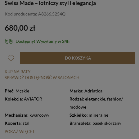
Swiss Made – lotniczy styl i elegancja
Kod producenta: A8266.5254Q
680,00 zł
Dostępny! Wysyłamy w 24h
DO KOSZYKA
KUP NA RATY
SPRAWDŹ DOSTĘPNOŚĆ W SALONACH
Płeć:
Męskie
Marka:
Adriatica
Kolekcja:
AVIATOR
Rodzaj:
eleganckie
,
fashion/
modowe
Mechanizm:
kwarcowy
Szkiełko:
mineralne
Koperta:
stal
Bransoleta:
pasek skórzany
POKAŻ WIĘCEJ