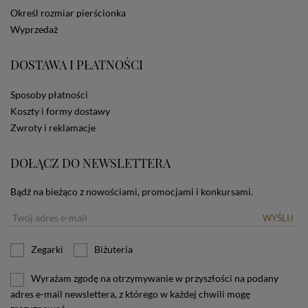
dotyczących cookies oznacza, że będą one
Określ rozmiar pierścionka
zamieszczane w urządzeniu końcowym każdego
Wyprzedaż
użytkownika. Jeżeli użytkownik nie wyraża zgody na
stosowanie plików cookies powinien zmienić
ustawienia swojej przeglądarki.
Tu znajduje się więcej
DOSTAWA I PŁATNOŚCI
informacji o plikach cookies.
Sposoby płatności
Koszty i formy dostawy
Zwroty i reklamacje
DOŁĄCZ DO NEWSLETTERA
Bądź na bieżąco z nowościami, promocjami i konkursami.
WYŚLIJ
Zegarki
Biżuteria
Wyrażam zgodę na otrzymywanie w przyszłości na podany
adres e-mail newslettera, z którego w każdej chwili mogę