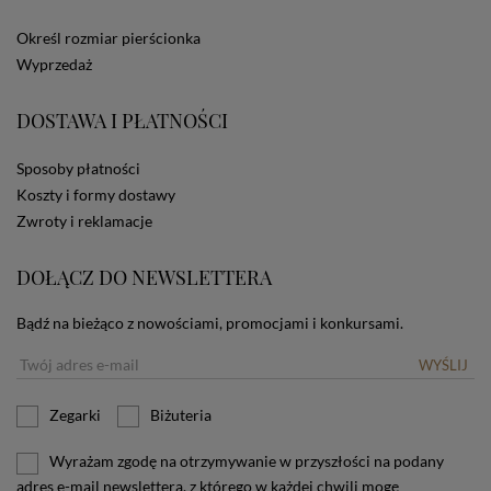
ze Sklepu bez zmiany ustawień w przeglądarce
dotyczących cookies oznacza, że będą one
Określ rozmiar pierścionka
zamieszczane w urządzeniu końcowym każdego
Wyprzedaż
użytkownika. Jeżeli użytkownik nie wyraża zgody na
stosowanie plików cookies powinien zmienić
ustawienia swojej przeglądarki.
Tu znajduje się więcej
DOSTAWA I PŁATNOŚCI
informacji o plikach cookies.
Sposoby płatności
Koszty i formy dostawy
Zwroty i reklamacje
DOŁĄCZ DO NEWSLETTERA
Bądź na bieżąco z nowościami, promocjami i konkursami.
WYŚLIJ
Zegarki
Biżuteria
Wyrażam zgodę na otrzymywanie w przyszłości na podany
adres e-mail newslettera, z którego w każdej chwili mogę