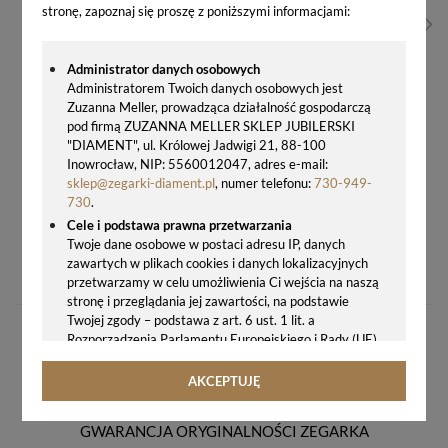
stronę, zapoznaj się proszę z poniższymi informacjami:
Administrator danych osobowych
Administratorem Twoich danych osobowych jest
Zuzanna Meller, prowadząca działalność gospodarczą
pod firmą ZUZANNA MELLER SKLEP JUBILERSKI
"DIAMENT", ul. Królowej Jadwigi 21, 88-100
Inowrocław, NIP: 5560012047, adres e-mail:
sklep@zegarki-diament.pl
, numer telefonu:
730-949-
730
.
Cele i podstawa prawna przetwarzania
Twoje dane osobowe w postaci adresu IP, danych
ZEGAREK MĘSKI ADRIATICA A1194.5253CH CHRONOGRAPH SWISS MADE – KLASYCZNA ELEGANCJA
zawartych w plikach cookies i danych lokalizacyjnych
1005,00 zł
przetwarzamy w celu umożliwienia Ci wejścia na naszą
stronę i przeglądania jej zawartości, na podstawie
Twojej zgody – podstawa z art. 6 ust. 1 lit. a
Rozporządzenia Parlamentu Europejskiego i Rady (UE)
2016/679 z 27.04.2016 r. w sprawie ochrony osób
fizycznych w związku z przetwarzaniem danych
AKCEPTUJĘ
osobowych i w sprawie swobodnego przepływu takich
danych oraz uchylenia dyrektywy 95/46/WE (ogólne
GWARANCJA ORYGINALNOŚCI ZEGARKA
rozporządzenie o ochronie danych, tj. RODO).