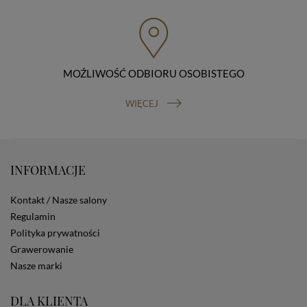
przenoszenia danych, prawo do wniesienia skargi do
organu nadzorczego (Prezesa Urzędu Ochrony Danych
Osobowych, ul. Stawki 2, 00-193 Warszawa) oraz
prawo do cofnięcia zgody na przetwarzanie danych
osobowych (masz prawo cofnięcia zgody na
przetwarzanie danych w dowolnym momencie;
MOŹLIWOŚĆ ODBIORU OSOBISTEGO
cofnięcie zgody nie ma wpływu na zgodność z prawem
przetwarzania, którego dokonano na podstawie Twojej
WIĘCEJ
zgody przed jej cofnięciem). W celu wykonania swoich
praw skieruj do nas odpowiednie żądanie.
Informacja o dobrowolności podania danych
Podanie przez Ciebie danych jest dobrowolne. Jeżeli
nie podasz danych, nie będziesz mógł przeglądać
INFORMACJE
zawartości naszej strony
Zautomatyzowane podejmowanie decyzji
Kontakt / Nasze salony
Na stronie Sklepu są wykorzystywane pliki cookies.
Regulamin
Stosowane są one w celach zapewnienia maksymalnej
wygody wszystkich użytkowników (w tym Kupujących)
Polityka prywatności
przy korzystaniu ze Sklepu (zapamiętywanie
Grawerowanie
preferencji i ustawień na stronie, zbieranie
Nasze marki
anonimowych danych dla celów reklamowych i
statystycznych, także przez inne portale, w tym
portale społecznościowe, np. Facebook). Korzystanie
DLA KLIENTA