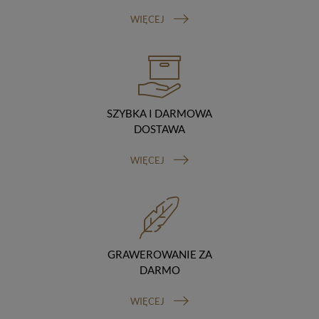
Odbiorcy danych
WIĘCEJ
Twoje dane osobowe możemy udostępniać
hostingodawcy. Takie podmioty przetwarzają dane na
podstawie umowy z nami i tylko zgodnie z naszymi
poleceniami. Przekazujemy Twoje dane poza teren
Polski/UE/Europejskiego Obszaru Gospodarczego.
Okres przechowywania danych
Twoje dane przechowujemy do czasu posiadania
SZYBKA I DARMOWA
udzielonej przez Ciebie zgody.
DOSTAWA
Twoje prawa
Przysługuje Ci prawo dostępu do swoich danych oraz
WIĘCEJ
otrzymania ich kopii, prawo do sprostowania
(poprawiania) swoich danych, prawo do usunięcia
danych (jeżeli Twoim zdaniem nie ma podstaw do tego,
abyśmy przetwarzali Twoje dane, możesz zażądać,
abyśmy je usunęli), prawo do ograniczenia
przetwarzania danych (możesz zażądać, abyśmy
ograniczyli przetwarzanie Twoich danych osobowych
GRAWEROWANIE ZA
wyłącznie do ich przechowywania lub wykonywania
uzgodnionych z Tobą działań, jeżeli Twoim zdaniem
DARMO
mamy nieprawidłowe dane na Twój temat lub
przetwarzamy je bezpodstawnie), prawo do wniesienia
WIĘCEJ
sprzeciwu wobec przetwarzania danych, prawo do