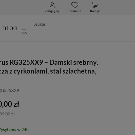
Zaloguj się
Ulubione
Koszyk
BLOG
rus RG325XX9 – Damski srebrny,
za z cyrkoniami, stal szlachetna,
 RG325XX9
,00 zł
99,00 zł
Wysyłamy w 24h