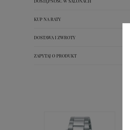
DOSTĘPNOŚĆ W SALONACH
KUP NA RATY
DOSTAWA I ZWROTY
ZAPYTAJ O PRODUKT