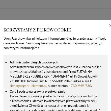
KORZYSTAMY Z PLIKÓW COOKIE
Drogi Użytkowniku, niniejszym informujemy Cię, że przetwarzamy Twoje
dane osobowe. Zanim wejdziesz na naszą stronę, zapoznaj się proszę z
poniższymi informacjami:
Administrator danych osobowych
Administratorem Twoich danych osobowych jest Zuzanna Meller,
prowadząca działalność gospodarczą pod firmą ZUZANNA
OSTATNIO OGLĄDANE PRODUKTY
MELLER SKLEP JUBILERSKI "DIAMENT", ul. Królowej Jadwigi
21, 88-100 Inowrocław, NIP: 5560012047, adres e-mail:
sklep@zegarki-diament.pl
, numer telefonu:
730-949-730
.
Cele i podstawa prawna przetwarzania
Twoje dane osobowe w postaci adresu IP, danych zawartych w
plikach cookies i danych lokalizacyjnych przetwarzamy w celu
umożliwienia Ci wejścia na naszą stronę i przeglądania jej
zawartości, na podstawie Twojej zgody – podstawa z art. 6 ust. 1