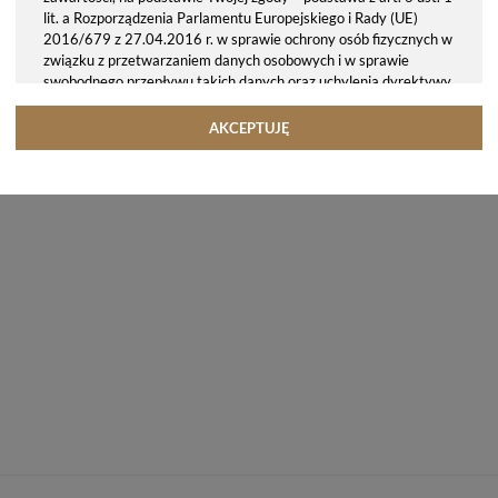
lit. a Rozporządzenia Parlamentu Europejskiego i Rady (UE)
2016/679 z 27.04.2016 r. w sprawie ochrony osób fizycznych w
związku z przetwarzaniem danych osobowych i w sprawie
swobodnego przepływu takich danych oraz uchylenia dyrektywy
95/46/WE (ogólne rozporządzenie o ochronie danych, tj. RODO).
Odbiorcy danych
AKCEPTUJĘ
Twoje dane osobowe możemy udostępniać hostingodawcy. Takie
podmioty przetwarzają dane na podstawie umowy z nami i tylko
zgodnie z naszymi poleceniami. Przekazujemy Twoje dane poza
teren Polski/UE/Europejskiego Obszaru Gospodarczego.
Okres przechowywania danych
Twoje dane przechowujemy do czasu posiadania udzielonej przez
Ciebie zgody.
Twoje prawa
Przysługuje Ci prawo dostępu do swoich danych oraz otrzymania
ich kopii, prawo do sprostowania (poprawiania) swoich danych,
prawo do usunięcia danych (jeżeli Twoim zdaniem nie ma
podstaw do tego, abyśmy przetwarzali Twoje dane, możesz
zażądać, abyśmy je usunęli), prawo do ograniczenia
przetwarzania danych (możesz zażądać, abyśmy ograniczyli
przetwarzanie Twoich danych osobowych wyłącznie do ich
przechowywania lub wykonywania uzgodnionych z Tobą działań,
jeżeli Twoim zdaniem mamy nieprawidłowe dane na Twój temat