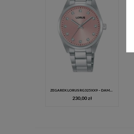
ZEGAREK LORUS RG325XX9 – DAMSKI SREBRNY, RÓŻOWA TARCZA Z CYRKONIAMI, STAL SZLACHETNA, 50M
230,00 zł