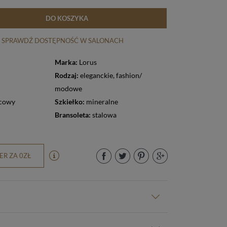
DO KOSZYKA
SPRAWDŹ DOSTĘPNOŚĆ W SALONACH
Marka:
Lorus
Rodzaj:
eleganckie
,
fashion/
modowe
cowy
Szkiełko:
mineralne
Bransoleta:
stalowa
R ZA 0ZŁ