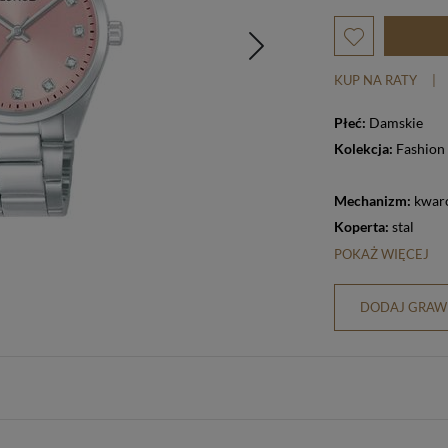
KUP NA RATY
|
Płeć:
Damskie
Kolekcja:
Fashion
Mechanizm:
kwar
Koperta:
stal
POKAŻ WIĘCEJ
DODAJ GRAWE