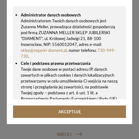
Administrator danych osobowych
Administratorem Twoich danych osobowych jest
Zuzanna Meller, prowadząca działalność gospodarczą
pod firmą ZUZANNA MELLER SKLEP JUBILERSKI
"DIAMENT", ul. Królowej Jadwigi 21, 88-100
Inowrocław, NIP: 5560012047, adres e-mail:
sklep@zegarki-diament.pl
, numer telefonu:
730-949-
730
.
Cele i podstawa prawna przetwarzania
ZEGAREK FOSSIL ES5362 HARLOW – DAMSKI SREBRNO-ZŁOTY ZEGAREK Z BRANSOLETĄ
Twoje dane osobowe w postaci adresu IP, danych
790,00 zł
zawartych w plikach cookies i danych lokalizacyjnych
przetwarzamy w celu umożliwienia Ci wejścia na naszą
stronę i przeglądania jej zawartości, na podstawie
Twojej zgody – podstawa z art. 6 ust. 1 lit. a
Rozporządzenia Parlamentu Europejskiego i Rady (UE)
2016/679 z 27.04.2016 r. w sprawie ochrony osób
fizycznych w związku z przetwarzaniem danych
AKCEPTUJĘ
osobowych i w sprawie swobodnego przepływu takich
GWARANCJA ORYGINALNOŚCI ZEGARKA
danych oraz uchylenia dyrektywy 95/46/WE (ogólne
rozporządzenie o ochronie danych, tj. RODO).
WIĘCEJ
Odbiorcy danych