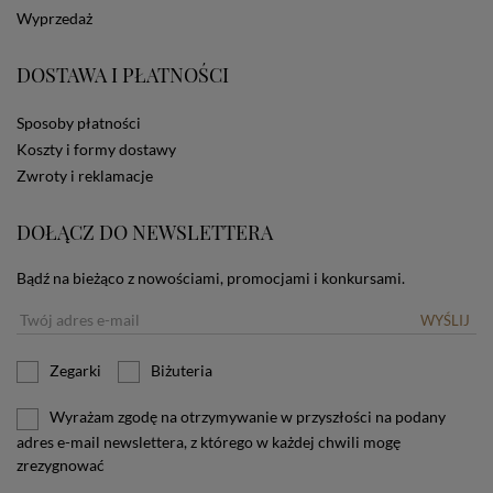
dotyczących cookies oznacza, że będą one
Wyprzedaż
zamieszczane w urządzeniu końcowym każdego
użytkownika. Jeżeli użytkownik nie wyraża zgody na
stosowanie plików cookies powinien zmienić
DOSTAWA I PŁATNOŚCI
ustawienia swojej przeglądarki.
Tu znajduje się więcej
informacji o plikach cookies.
Sposoby płatności
Koszty i formy dostawy
Zwroty i reklamacje
DOŁĄCZ DO NEWSLETTERA
Bądź na bieżąco z nowościami, promocjami i konkursami.
WYŚLIJ
Zegarki
Biżuteria
Wyrażam zgodę na otrzymywanie w przyszłości na podany
adres e-mail newslettera, z którego w każdej chwili mogę
zrezygnować