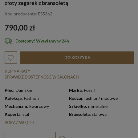
złoty zegarek z bransoletą
Kod producenta: ES5362
790,00 zł
Dostępny! Wysyłamy w 24h
DO KOSZYKA
KUP NA RATY
SPRAWDŹ DOSTĘPNOŚĆ W SALONACH
Płeć:
Damskie
Marka:
Fossil
Kolekcja:
Fashion
Rodzaj:
fashion/ modowe
Mechanizm:
kwarcowy
Szkiełko:
mineralne
Koperta:
stal
Bransoleta:
stalowa
POKAŻ WIĘCEJ