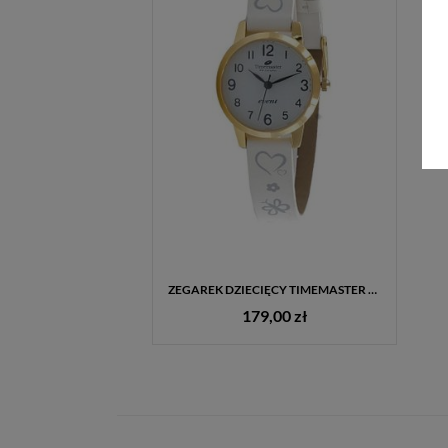
ZEGAREK DZIECIĘCY TIMEMASTER 013-2 – ZŁOTA KOPERTA, KWARCOWY, PASEK Z MOTYWEM, WODOSZCZELNY
179,00 zł