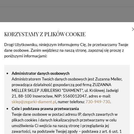
KORZYSTAMY Z PLIKÓW COOKIE
Drogi Użytkowniku, niniejszym informujemy Cię, że przetwarzamy Twoje
dane osobowe. Zanim wejdziesz na naszą stronę, zapoznaj się proszę z
poniższymi informacjami:
Administrator danych osobowych
Administratorem Twoich danych osobowych jest Zuzanna Meller,
prowadząca działalność gospodarczą pod firmą ZUZANNA
OSTATNIO OGLĄDANE PRODUKTY
MELLER SKLEP JUBILERSKI "DIAMENT", ul. Królowej Jadwigi
21, 88-100 Inowrocław, NIP: 5560012047, adres e-mail:
sklep@zegarki-diament.pl
, numer telefonu:
730-949-730
.
Cele i podstawa prawna przetwarzania
Twoje dane osobowe w postaci adresu IP, danych zawartych w
plikach cookies i danych lokalizacyjnych przetwarzamy w celu
umożliwienia Ci wejścia na naszą stronę i przeglądania jej
zawartości, na podstawie Twojej zgody – podstawa z art. 6 ust. 1