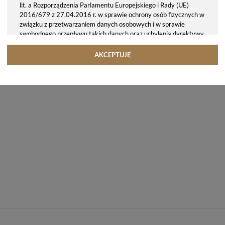
lit. a Rozporządzenia Parlamentu Europejskiego i Rady (UE)
2016/679 z 27.04.2016 r. w sprawie ochrony osób fizycznych w
związku z przetwarzaniem danych osobowych i w sprawie
swobodnego przepływu takich danych oraz uchylenia dyrektywy
95/46/WE (ogólne rozporządzenie o ochronie danych, tj. RODO).
Odbiorcy danych
AKCEPTUJĘ
Twoje dane osobowe możemy udostępniać hostingodawcy. Takie
podmioty przetwarzają dane na podstawie umowy z nami i tylko
zgodnie z naszymi poleceniami. Przekazujemy Twoje dane poza
teren Polski/UE/Europejskiego Obszaru Gospodarczego.
Okres przechowywania danych
Twoje dane przechowujemy do czasu posiadania udzielonej przez
Ciebie zgody.
Twoje prawa
Przysługuje Ci prawo dostępu do swoich danych oraz otrzymania
ich kopii, prawo do sprostowania (poprawiania) swoich danych,
prawo do usunięcia danych (jeżeli Twoim zdaniem nie ma
podstaw do tego, abyśmy przetwarzali Twoje dane, możesz
zażądać, abyśmy je usunęli), prawo do ograniczenia
przetwarzania danych (możesz zażądać, abyśmy ograniczyli
przetwarzanie Twoich danych osobowych wyłącznie do ich
przechowywania lub wykonywania uzgodnionych z Tobą działań,
jeżeli Twoim zdaniem mamy nieprawidłowe dane na Twój temat