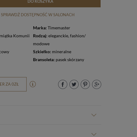
DO KOSZYKA
SPRAWDŹ DOSTĘPNOŚĆ W SALONACH
Marka:
Timemaster
Rodzaj:
eleganckie
,
fashion/
modowe
cowy
Szkiełko:
mineralne
Bransoleta:
pasek skórzany
R ZA 0ZŁ