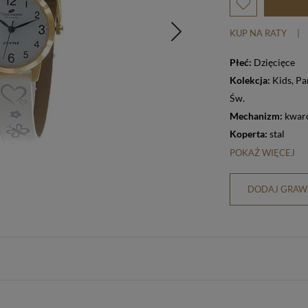
KUP NA RATY
|
Płeć:
Dzięcięce
Kolekcja:
Kids
,
Pamiątka Komunii
Św.
Mechanizm:
kwar
Koperta:
stal
POKAŻ WIĘCEJ
DODAJ GRAWE