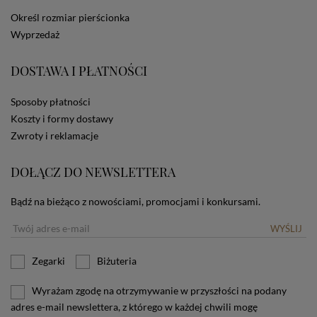
dotyczących cookies oznacza, że będą one
Określ rozmiar pierścionka
zamieszczane w urządzeniu końcowym każdego
Wyprzedaż
użytkownika. Jeżeli użytkownik nie wyraża zgody na
stosowanie plików cookies powinien zmienić
ustawienia swojej przeglądarki.
Tu znajduje się więcej
DOSTAWA I PŁATNOŚCI
informacji o plikach cookies.
Sposoby płatności
Koszty i formy dostawy
Zwroty i reklamacje
DOŁĄCZ DO NEWSLETTERA
Bądź na bieżąco z nowościami, promocjami i konkursami.
WYŚLIJ
Zegarki
Biżuteria
Wyrażam zgodę na otrzymywanie w przyszłości na podany
adres e-mail newslettera, z którego w każdej chwili mogę