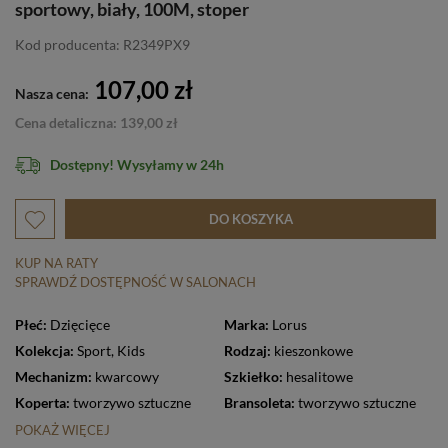
sportowy, biały, 100M, stoper
Kod producenta: R2349PX9
107,00 zł
Nasza cena:
Cena detaliczna: 139,00 zł
Dostępny! Wysyłamy w 24h
DO KOSZYKA
KUP NA RATY
SPRAWDŹ DOSTĘPNOŚĆ W SALONACH
Płeć:
Dzięcięce
Marka:
Lorus
Kolekcja:
Sport
,
Kids
Rodzaj:
kieszonkowe
Mechanizm:
kwarcowy
Szkiełko:
hesalitowe
Koperta:
tworzywo sztuczne
Bransoleta:
tworzywo sztuczne
POKAŻ WIĘCEJ