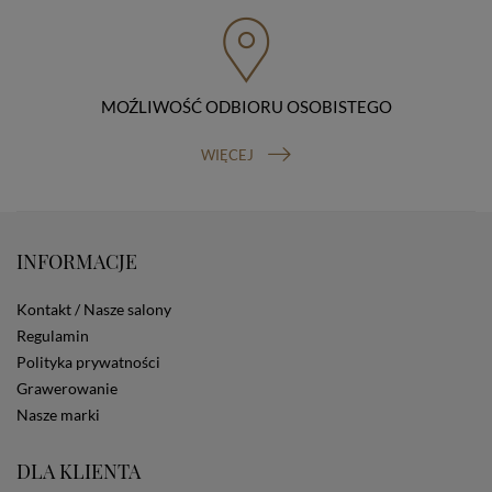
przenoszenia danych, prawo do wniesienia skargi do
organu nadzorczego (Prezesa Urzędu Ochrony Danych
Osobowych, ul. Stawki 2, 00-193 Warszawa) oraz
prawo do cofnięcia zgody na przetwarzanie danych
osobowych (masz prawo cofnięcia zgody na
przetwarzanie danych w dowolnym momencie;
MOŹLIWOŚĆ ODBIORU OSOBISTEGO
cofnięcie zgody nie ma wpływu na zgodność z prawem
przetwarzania, którego dokonano na podstawie Twojej
WIĘCEJ
zgody przed jej cofnięciem). W celu wykonania swoich
praw skieruj do nas odpowiednie żądanie.
Informacja o dobrowolności podania danych
Podanie przez Ciebie danych jest dobrowolne. Jeżeli
nie podasz danych, nie będziesz mógł przeglądać
INFORMACJE
zawartości naszej strony
Zautomatyzowane podejmowanie decyzji
Kontakt / Nasze salony
Na stronie Sklepu są wykorzystywane pliki cookies.
Regulamin
Stosowane są one w celach zapewnienia maksymalnej
Polityka prywatności
wygody wszystkich użytkowników (w tym Kupujących)
przy korzystaniu ze Sklepu (zapamiętywanie
Grawerowanie
preferencji i ustawień na stronie, zbieranie
Nasze marki
anonimowych danych dla celów reklamowych i
statystycznych, także przez inne portale, w tym
DLA KLIENTA
portale społecznościowe, np. Facebook). Korzystanie
ze Sklepu bez zmiany ustawień w przeglądarce