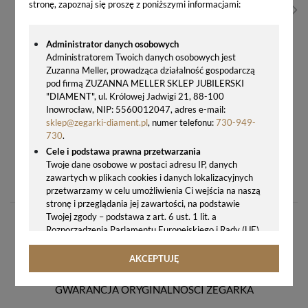
stronę, zapoznaj się proszę z poniższymi informacjami:
Administrator danych osobowych
Administratorem Twoich danych osobowych jest
Zuzanna Meller, prowadząca działalność gospodarczą
pod firmą ZUZANNA MELLER SKLEP JUBILERSKI
"DIAMENT", ul. Królowej Jadwigi 21, 88-100
Inowrocław, NIP: 5560012047, adres e-mail:
sklep@zegarki-diament.pl
, numer telefonu:
730-949-
730
.
Cele i podstawa prawna przetwarzania
ZEGAREK DLA DZIEWCZYNKI LORUS R2349PX9 – SPORTOWY, BIAŁY, 100M, STOPER
Twoje dane osobowe w postaci adresu IP, danych
zawartych w plikach cookies i danych lokalizacyjnych
107,00 zł
przetwarzamy w celu umożliwienia Ci wejścia na naszą
stronę i przeglądania jej zawartości, na podstawie
Twojej zgody – podstawa z art. 6 ust. 1 lit. a
Rozporządzenia Parlamentu Europejskiego i Rady (UE)
2016/679 z 27.04.2016 r. w sprawie ochrony osób
fizycznych w związku z przetwarzaniem danych
AKCEPTUJĘ
osobowych i w sprawie swobodnego przepływu takich
danych oraz uchylenia dyrektywy 95/46/WE (ogólne
GWARANCJA ORYGINALNOŚCI ZEGARKA
rozporządzenie o ochronie danych, tj. RODO).