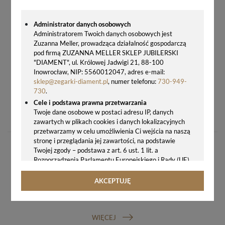
Administrator danych osobowych
Administratorem Twoich danych osobowych jest
Zuzanna Meller, prowadząca działalność gospodarczą
pod firmą ZUZANNA MELLER SKLEP JUBILERSKI
"DIAMENT", ul. Królowej Jadwigi 21, 88-100
Inowrocław, NIP: 5560012047, adres e-mail:
sklep@zegarki-diament.pl
, numer telefonu:
730-949-
730
.
Cele i podstawa prawna przetwarzania
ZEGAREK DAMSKI TIMEMASTER 212-28 – CZARNA TARCZA, ZŁOTE INDEKSY, ROZCIĄGANA BRANSOLETA TYPU STRETCH
Twoje dane osobowe w postaci adresu IP, danych
219,00 zł
zawartych w plikach cookies i danych lokalizacyjnych
przetwarzamy w celu umożliwienia Ci wejścia na naszą
stronę i przeglądania jej zawartości, na podstawie
Twojej zgody – podstawa z art. 6 ust. 1 lit. a
Rozporządzenia Parlamentu Europejskiego i Rady (UE)
2016/679 z 27.04.2016 r. w sprawie ochrony osób
fizycznych w związku z przetwarzaniem danych
AKCEPTUJĘ
osobowych i w sprawie swobodnego przepływu takich
GWARANCJA ORYGINALNOŚCI ZEGARKA
danych oraz uchylenia dyrektywy 95/46/WE (ogólne
rozporządzenie o ochronie danych, tj. RODO).
WIĘCEJ
Odbiorcy danych