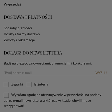
dotyczących cookies oznacza, że będą one
Wyprzedaż
zamieszczane w urządzeniu końcowym każdego
użytkownika. Jeżeli użytkownik nie wyraża zgody na
stosowanie plików cookies powinien zmienić
DOSTAWA I PŁATNOŚCI
ustawienia swojej przeglądarki.
Tu znajduje się więcej
informacji o plikach cookies.
Sposoby płatności
Koszty i formy dostawy
Zwroty i reklamacje
DOŁĄCZ DO NEWSLETTERA
Bądź na bieżąco z nowościami, promocjami i konkursami.
WYŚLIJ
Zegarki
Biżuteria
Wyrażam zgodę na otrzymywanie w przyszłości na podany
adres e-mail newslettera, z którego w każdej chwili mogę
zrezygnować