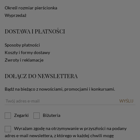
dotyczących cookies oznacza, że będą one
Określ rozmiar pierścionka
zamieszczane w urządzeniu końcowym każdego
Wyprzedaż
użytkownika. Jeżeli użytkownik nie wyraża zgody na
stosowanie plików cookies powinien zmienić
ustawienia swojej przeglądarki.
Tu znajduje się więcej
DOSTAWA I PŁATNOŚCI
informacji o plikach cookies.
Sposoby płatności
Koszty i formy dostawy
Zwroty i reklamacje
DOŁĄCZ DO NEWSLETTERA
Bądź na bieżąco z nowościami, promocjami i konkursami.
WYŚLIJ
Zegarki
Biżuteria
Wyrażam zgodę na otrzymywanie w przyszłości na podany
adres e-mail newslettera, z którego w każdej chwili mogę