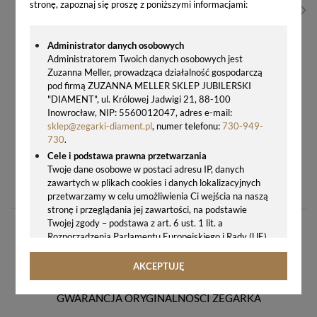
stronę, zapoznaj się proszę z poniższymi informacjami:
Administrator danych osobowych
Administratorem Twoich danych osobowych jest
Zuzanna Meller, prowadząca działalność gospodarczą
pod firmą ZUZANNA MELLER SKLEP JUBILERSKI
"DIAMENT", ul. Królowej Jadwigi 21, 88-100
Inowrocław, NIP: 5560012047, adres e-mail:
sklep@zegarki-diament.pl
, numer telefonu:
730-949-
730
.
Cele i podstawa prawna przetwarzania
ZEGAREK DAMSKI NA BRANSOLECIE W KOLORZE ZŁOTYM TIMEMASTER 223-4S
Twoje dane osobowe w postaci adresu IP, danych
zawartych w plikach cookies i danych lokalizacyjnych
178,00 zł
przetwarzamy w celu umożliwienia Ci wejścia na naszą
stronę i przeglądania jej zawartości, na podstawie
Twojej zgody – podstawa z art. 6 ust. 1 lit. a
Rozporządzenia Parlamentu Europejskiego i Rady (UE)
2016/679 z 27.04.2016 r. w sprawie ochrony osób
fizycznych w związku z przetwarzaniem danych
AKCEPTUJĘ
osobowych i w sprawie swobodnego przepływu takich
danych oraz uchylenia dyrektywy 95/46/WE (ogólne
GWARANCJA ORYGINALNOŚCI ZEGARKA
rozporządzenie o ochronie danych, tj. RODO).