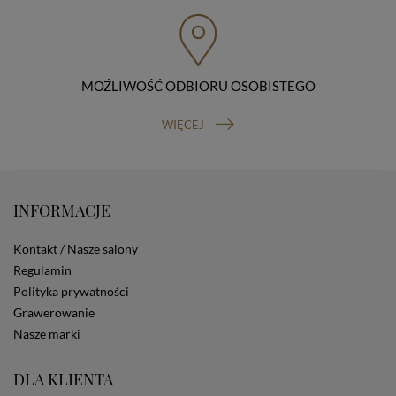
przenoszenia danych, prawo do wniesienia skargi do
organu nadzorczego (Prezesa Urzędu Ochrony Danych
Osobowych, ul. Stawki 2, 00-193 Warszawa) oraz
prawo do cofnięcia zgody na przetwarzanie danych
osobowych (masz prawo cofnięcia zgody na
przetwarzanie danych w dowolnym momencie;
MOŹLIWOŚĆ ODBIORU OSOBISTEGO
cofnięcie zgody nie ma wpływu na zgodność z prawem
przetwarzania, którego dokonano na podstawie Twojej
WIĘCEJ
zgody przed jej cofnięciem). W celu wykonania swoich
praw skieruj do nas odpowiednie żądanie.
Informacja o dobrowolności podania danych
Podanie przez Ciebie danych jest dobrowolne. Jeżeli
nie podasz danych, nie będziesz mógł przeglądać
INFORMACJE
zawartości naszej strony
Zautomatyzowane podejmowanie decyzji
Kontakt / Nasze salony
Na stronie Sklepu są wykorzystywane pliki cookies.
Regulamin
Stosowane są one w celach zapewnienia maksymalnej
Polityka prywatności
wygody wszystkich użytkowników (w tym Kupujących)
przy korzystaniu ze Sklepu (zapamiętywanie
Grawerowanie
preferencji i ustawień na stronie, zbieranie
Nasze marki
anonimowych danych dla celów reklamowych i
statystycznych, także przez inne portale, w tym
DLA KLIENTA
portale społecznościowe, np. Facebook). Korzystanie
ze Sklepu bez zmiany ustawień w przeglądarce