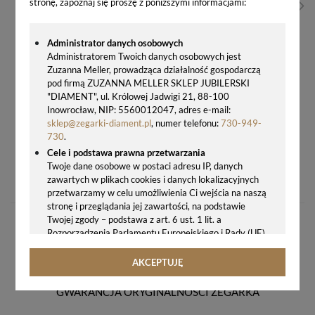
stronę, zapoznaj się proszę z poniższymi informacjami:
Administrator danych osobowych
Administratorem Twoich danych osobowych jest
Zuzanna Meller, prowadząca działalność gospodarczą
pod firmą ZUZANNA MELLER SKLEP JUBILERSKI
"DIAMENT", ul. Królowej Jadwigi 21, 88-100
Inowrocław, NIP: 5560012047, adres e-mail:
sklep@zegarki-diament.pl
, numer telefonu:
730-949-
730
.
Cele i podstawa prawna przetwarzania
ZEGAREK DAMSKI NA BRANSOLECIE Q&Q C01A-011P – CZARNA TARCZA Z BIAŁYMI CYFRAMI
Twoje dane osobowe w postaci adresu IP, danych
zawartych w plikach cookies i danych lokalizacyjnych
169,00 zł
przetwarzamy w celu umożliwienia Ci wejścia na naszą
stronę i przeglądania jej zawartości, na podstawie
Twojej zgody – podstawa z art. 6 ust. 1 lit. a
Rozporządzenia Parlamentu Europejskiego i Rady (UE)
2016/679 z 27.04.2016 r. w sprawie ochrony osób
fizycznych w związku z przetwarzaniem danych
AKCEPTUJĘ
osobowych i w sprawie swobodnego przepływu takich
danych oraz uchylenia dyrektywy 95/46/WE (ogólne
GWARANCJA ORYGINALNOŚCI ZEGARKA
rozporządzenie o ochronie danych, tj. RODO).