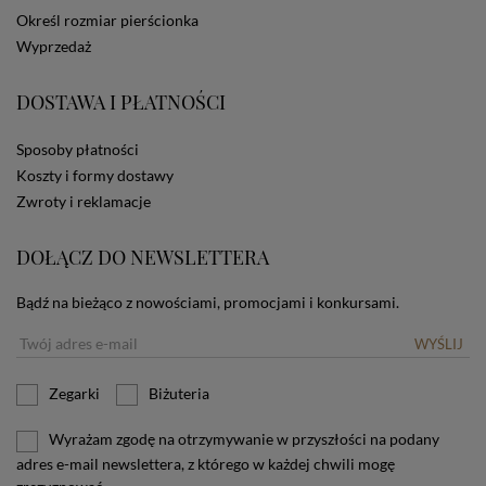
dotyczących cookies oznacza, że będą one
Określ rozmiar pierścionka
zamieszczane w urządzeniu końcowym każdego
Wyprzedaż
użytkownika. Jeżeli użytkownik nie wyraża zgody na
stosowanie plików cookies powinien zmienić
ustawienia swojej przeglądarki.
Tu znajduje się więcej
DOSTAWA I PŁATNOŚCI
informacji o plikach cookies.
Sposoby płatności
Koszty i formy dostawy
Zwroty i reklamacje
DOŁĄCZ DO NEWSLETTERA
Bądź na bieżąco z nowościami, promocjami i konkursami.
WYŚLIJ
Zegarki
Biżuteria
Wyrażam zgodę na otrzymywanie w przyszłości na podany
adres e-mail newslettera, z którego w każdej chwili mogę