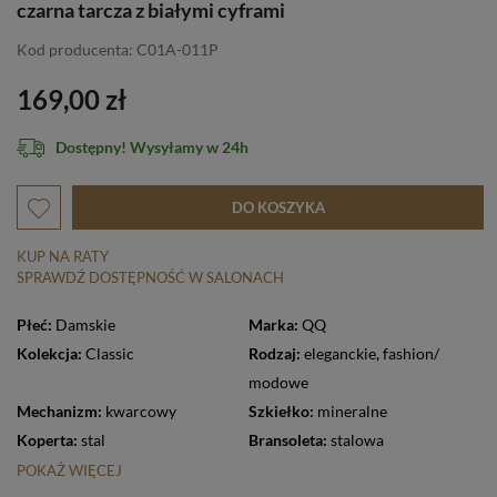
czarna tarcza z białymi cyframi
Kod producenta: C01A-011P
169,00 zł
Dostępny! Wysyłamy w 24h
DO KOSZYKA
KUP NA RATY
SPRAWDŹ DOSTĘPNOŚĆ W SALONACH
Płeć:
Damskie
Marka:
QQ
Kolekcja:
Classic
Rodzaj:
eleganckie
,
fashion/
modowe
Mechanizm:
kwarcowy
Szkiełko:
mineralne
Koperta:
stal
Bransoleta:
stalowa
POKAŻ WIĘCEJ