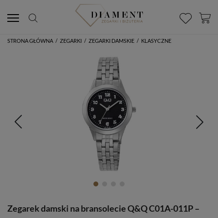
STRONA GŁÓWNA
/
ZEGARKI
/
ZEGARKI DAMSKIE
/
KLASYCZNE
Zegarek damski na bransolecie Q&Q C01A-011P –