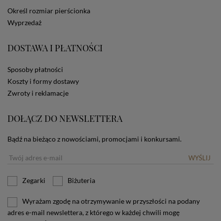
dotyczących cookies oznacza, że będą one
Określ rozmiar pierścionka
zamieszczane w urządzeniu końcowym każdego
Wyprzedaż
użytkownika. Jeżeli użytkownik nie wyraża zgody na
stosowanie plików cookies powinien zmienić
ustawienia swojej przeglądarki.
Tu znajduje się więcej
DOSTAWA I PŁATNOŚCI
informacji o plikach cookies.
Sposoby płatności
Koszty i formy dostawy
Zwroty i reklamacje
DOŁĄCZ DO NEWSLETTERA
Bądź na bieżąco z nowościami, promocjami i konkursami.
WYŚLIJ
Zegarki
Biżuteria
Wyrażam zgodę na otrzymywanie w przyszłości na podany
adres e-mail newslettera, z którego w każdej chwili mogę