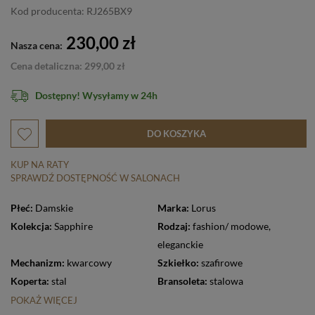
Kod producenta: RJ265BX9
230,00 zł
Nasza cena:
Cena detaliczna: 299,00 zł
Dostępny! Wysyłamy w 24h
DO KOSZYKA
KUP NA RATY
SPRAWDŹ DOSTĘPNOŚĆ W SALONACH
Płeć:
Damskie
Marka:
Lorus
Kolekcja:
Sapphire
Rodzaj:
fashion/ modowe
,
eleganckie
Mechanizm:
kwarcowy
Szkiełko:
szafirowe
Koperta:
stal
Bransoleta:
stalowa
POKAŻ WIĘCEJ