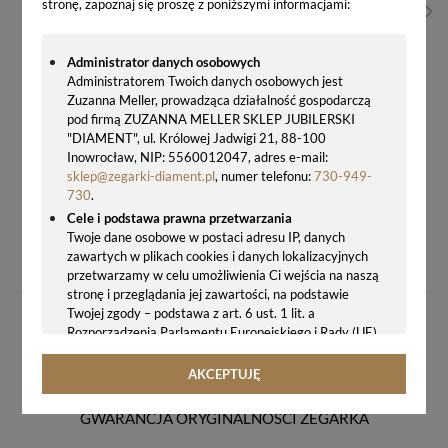
stronę, zapoznaj się proszę z poniższymi informacjami:
Administrator danych osobowych
Administratorem Twoich danych osobowych jest
Zuzanna Meller, prowadząca działalność gospodarczą
pod firmą ZUZANNA MELLER SKLEP JUBILERSKI
"DIAMENT", ul. Królowej Jadwigi 21, 88-100
Inowrocław, NIP: 5560012047, adres e-mail:
sklep@zegarki-diament.pl
, numer telefonu:
730-949-
730
.
Cele i podstawa prawna przetwarzania
ZEGAREK DAMSKI NA BRANSOLECIE LORUS RJ265BX9
Twoje dane osobowe w postaci adresu IP, danych
zawartych w plikach cookies i danych lokalizacyjnych
230,00 zł
przetwarzamy w celu umożliwienia Ci wejścia na naszą
stronę i przeglądania jej zawartości, na podstawie
Twojej zgody – podstawa z art. 6 ust. 1 lit. a
Rozporządzenia Parlamentu Europejskiego i Rady (UE)
2016/679 z 27.04.2016 r. w sprawie ochrony osób
fizycznych w związku z przetwarzaniem danych
AKCEPTUJĘ
osobowych i w sprawie swobodnego przepływu takich
danych oraz uchylenia dyrektywy 95/46/WE (ogólne
GWARANCJA ORYGINALNOŚCI ZEGARKA
rozporządzenie o ochronie danych, tj. RODO).