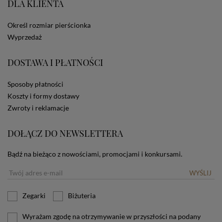
DLA KLIENTA
ze Sklepu bez zmiany ustawień w przeglądarce
dotyczących cookies oznacza, że będą one
zamieszczane w urządzeniu końcowym każdego
Określ rozmiar pierścionka
użytkownika. Jeżeli użytkownik nie wyraża zgody na
Wyprzedaż
stosowanie plików cookies powinien zmienić
ustawienia swojej przeglądarki.
Tu znajduje się więcej
DOSTAWA I PŁATNOŚCI
informacji o plikach cookies.
Sposoby płatności
Koszty i formy dostawy
Zwroty i reklamacje
DOŁĄCZ DO NEWSLETTERA
Bądź na bieżąco z nowościami, promocjami i konkursami.
WYŚLIJ
Zegarki
Biżuteria
Wyrażam zgodę na otrzymywanie w przyszłości na podany