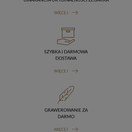
Odbiorcy danych
Twoje dane osobowe możemy udostępniać
WIĘCEJ
hostingodawcy. Takie podmioty przetwarzają dane na
podstawie umowy z nami i tylko zgodnie z naszymi
poleceniami. Przekazujemy Twoje dane poza teren
Polski/UE/Europejskiego Obszaru Gospodarczego.
Okres przechowywania danych
Twoje dane przechowujemy do czasu posiadania
udzielonej przez Ciebie zgody.
SZYBKA I DARMOWA
Twoje prawa
DOSTAWA
Przysługuje Ci prawo dostępu do swoich danych oraz
otrzymania ich kopii, prawo do sprostowania
WIĘCEJ
(poprawiania) swoich danych, prawo do usunięcia
danych (jeżeli Twoim zdaniem nie ma podstaw do tego,
abyśmy przetwarzali Twoje dane, możesz zażądać,
abyśmy je usunęli), prawo do ograniczenia
przetwarzania danych (możesz zażądać, abyśmy
ograniczyli przetwarzanie Twoich danych osobowych
wyłącznie do ich przechowywania lub wykonywania
GRAWEROWANIE ZA
uzgodnionych z Tobą działań, jeżeli Twoim zdaniem
DARMO
mamy nieprawidłowe dane na Twój temat lub
przetwarzamy je bezpodstawnie), prawo do wniesienia
WIĘCEJ
sprzeciwu wobec przetwarzania danych, prawo do