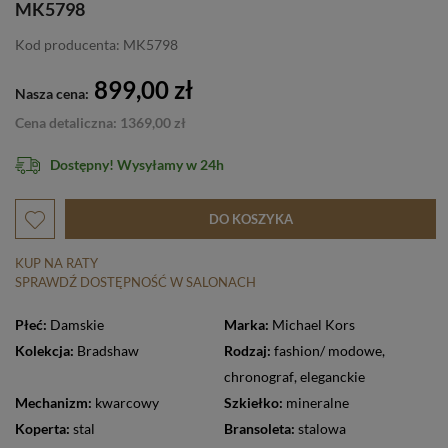
MK5798
Kod producenta: MK5798
899,00 zł
Nasza cena:
Cena detaliczna: 1369,00 zł
Dostępny! Wysyłamy w 24h
DO KOSZYKA
KUP NA RATY
SPRAWDŹ DOSTĘPNOŚĆ W SALONACH
Płeć:
Damskie
Marka:
Michael Kors
Kolekcja:
Bradshaw
Rodzaj:
fashion/ modowe
,
chronograf
,
eleganckie
Mechanizm:
kwarcowy
Szkiełko:
mineralne
Koperta:
stal
Bransoleta:
stalowa