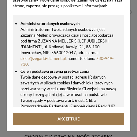
stronę, zapoznaj się proszę z poniższymi informacjami:
Administrator danych osobowych
Administratorem Twoich danych osobowych jest
Zuzanna Meller, prowadząca działalność gospodarczą
pod firmą ZUZANNA MELLER SKLEP JUBILERSKI
"DIAMENT", ul. Królowej Jadwigi 21, 88-100
Inowrocław, NIP: 5560012047, adres e-mail:
sklep@zegarki-diament.pl
, numer telefonu:
730-949-
730
.
Cele i podstawa prawna przetwarzania
Twoje dane osobowe w postaci adresu IP, danych
ZEGAREK DAMSKI MICHAEL KORS MINI BRADSHAW MK5798
zawartych w plikach cookies i danych lokalizacyjnych
899,00 zł
przetwarzamy w celu umożliwienia Ci wejścia na naszą
stronę i przeglądania jej zawartości, na podstawie
Twojej zgody – podstawa z art. 6 ust. 1 lit. a
Rozporządzenia Parlamentu Europejskiego i Rady (UE)
2016/679 z 27.04.2016 r. w sprawie ochrony osób
fizycznych w związku z przetwarzaniem danych
AKCEPTUJĘ
osobowych i w sprawie swobodnego przepływu takich
danych oraz uchylenia dyrektywy 95/46/WE (ogólne
rozporządzenie o ochronie danych, tj. RODO).
GWARANCJA ORYGINALNOŚCI ZEGARKA