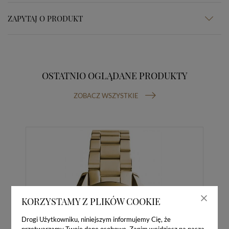
ZAPYTAJ O PRODUKT
OSTATNIO OGLĄDANE PRODUKTY
ZOBACZ WSZYSTKIE
KORZYSTAMY Z PLIKÓW COOKIE
Drogi Użytkowniku, niniejszym informujemy Cię, że
przetwarzamy Twoje dane osobowe. Zanim wejdziesz na naszą