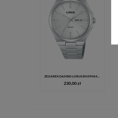
ZEGAREK DAMSKI LORUS RH399AX9 – ELEGANCKI, WODOSZCZELNY, STAL SZLACHETNA
230,00 zł