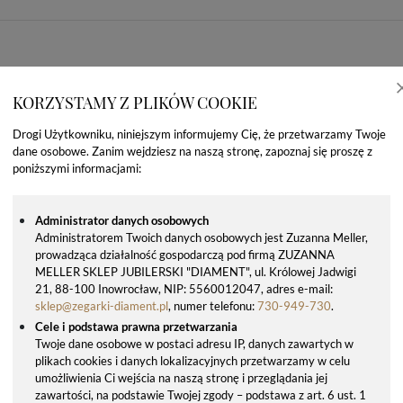
KORZYSTAMY Z PLIKÓW COOKIE
Drogi Użytkowniku, niniejszym informujemy Cię, że przetwarzamy Twoje
dane osobowe. Zanim wejdziesz na naszą stronę, zapoznaj się proszę z
poniższymi informacjami:
Administrator danych osobowych
Administratorem Twoich danych osobowych jest Zuzanna Meller,
prowadząca działalność gospodarczą pod firmą ZUZANNA
OSTATNIO OGLĄDANE PRODUKTY
MELLER SKLEP JUBILERSKI "DIAMENT", ul. Królowej Jadwigi
21, 88-100 Inowrocław, NIP: 5560012047, adres e-mail:
sklep@zegarki-diament.pl
, numer telefonu:
730-949-730
.
Cele i podstawa prawna przetwarzania
Twoje dane osobowe w postaci adresu IP, danych zawartych w
plikach cookies i danych lokalizacyjnych przetwarzamy w celu
umożliwienia Ci wejścia na naszą stronę i przeglądania jej
zawartości, na podstawie Twojej zgody – podstawa z art. 6 ust. 1