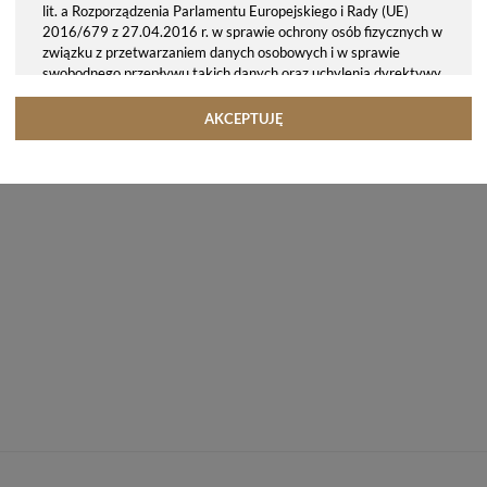
lit. a Rozporządzenia Parlamentu Europejskiego i Rady (UE)
2016/679 z 27.04.2016 r. w sprawie ochrony osób fizycznych w
związku z przetwarzaniem danych osobowych i w sprawie
swobodnego przepływu takich danych oraz uchylenia dyrektywy
95/46/WE (ogólne rozporządzenie o ochronie danych, tj. RODO).
Odbiorcy danych
AKCEPTUJĘ
Twoje dane osobowe możemy udostępniać hostingodawcy. Takie
podmioty przetwarzają dane na podstawie umowy z nami i tylko
zgodnie z naszymi poleceniami. Przekazujemy Twoje dane poza
teren Polski/UE/Europejskiego Obszaru Gospodarczego.
Okres przechowywania danych
Twoje dane przechowujemy do czasu posiadania udzielonej przez
Ciebie zgody.
Twoje prawa
Przysługuje Ci prawo dostępu do swoich danych oraz otrzymania
ich kopii, prawo do sprostowania (poprawiania) swoich danych,
prawo do usunięcia danych (jeżeli Twoim zdaniem nie ma
podstaw do tego, abyśmy przetwarzali Twoje dane, możesz
zażądać, abyśmy je usunęli), prawo do ograniczenia
przetwarzania danych (możesz zażądać, abyśmy ograniczyli
przetwarzanie Twoich danych osobowych wyłącznie do ich
przechowywania lub wykonywania uzgodnionych z Tobą działań,
jeżeli Twoim zdaniem mamy nieprawidłowe dane na Twój temat