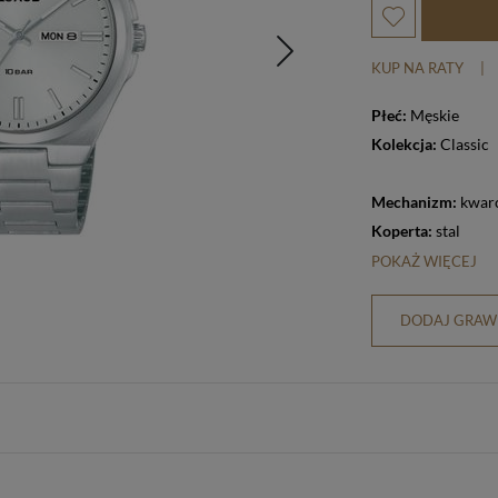
KUP NA RATY
|
Płeć:
Męskie
Kolekcja:
Classic
Mechanizm:
kwar
Koperta:
stal
POKAŻ WIĘCEJ
DODAJ GRAWE