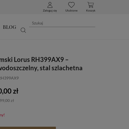
Zaloguj się
Ulubione
Koszyk
BLOG
mski Lorus RH399AX9 –
wodoszczelny, stal szlachetna
 RH399AX9
,00 zł
99,00 zł
ny!