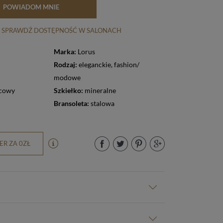
POWIADOM MNIE
SPRAWDŹ DOSTĘPNOŚĆ W SALONACH
Marka:
Lorus
Rodzaj:
eleganckie
,
fashion/
modowe
cowy
Szkiełko:
mineralne
Bransoleta:
stalowa
R ZA 0ZŁ