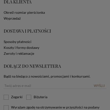
DLA KLIENTA
ze Sklepu bez zmiany ustawień w przeglądarce
dotyczących cookies oznacza, że będą one
zamieszczane w urządzeniu końcowym każdego
Określ rozmiar pierścionka
użytkownika. Jeżeli użytkownik nie wyraża zgody na
Wyprzedaż
stosowanie plików cookies powinien zmienić
ustawienia swojej przeglądarki.
Tu znajduje się więcej
DOSTAWA I PŁATNOŚCI
informacji o plikach cookies.
Sposoby płatności
Koszty i formy dostawy
Zwroty i reklamacje
DOŁĄCZ DO NEWSLETTERA
Bądź na bieżąco z nowościami, promocjami i konkursami.
WYŚLIJ
Zegarki
Biżuteria
Wyrażam zgodę na otrzymywanie w przyszłości na podany