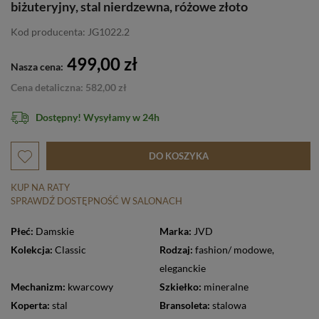
biżuteryjny, stal nierdzewna, różowe złoto
Kod producenta: JG1022.2
499,00 zł
Nasza cena:
Cena detaliczna: 582,00 zł
Dostępny! Wysyłamy w 24h
DO KOSZYKA
KUP NA RATY
SPRAWDŹ DOSTĘPNOŚĆ W SALONACH
Płeć:
Damskie
Marka:
JVD
Kolekcja:
Classic
Rodzaj:
fashion/ modowe
,
eleganckie
Mechanizm:
kwarcowy
Szkiełko:
mineralne
Koperta:
stal
Bransoleta:
stalowa