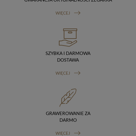
Odbiorcy danych
Twoje dane osobowe możemy udostępniać
WIĘCEJ
hostingodawcy. Takie podmioty przetwarzają dane na
podstawie umowy z nami i tylko zgodnie z naszymi
poleceniami. Przekazujemy Twoje dane poza teren
Polski/UE/Europejskiego Obszaru Gospodarczego.
Okres przechowywania danych
Twoje dane przechowujemy do czasu posiadania
udzielonej przez Ciebie zgody.
SZYBKA I DARMOWA
Twoje prawa
DOSTAWA
Przysługuje Ci prawo dostępu do swoich danych oraz
otrzymania ich kopii, prawo do sprostowania
WIĘCEJ
(poprawiania) swoich danych, prawo do usunięcia
danych (jeżeli Twoim zdaniem nie ma podstaw do tego,
abyśmy przetwarzali Twoje dane, możesz zażądać,
abyśmy je usunęli), prawo do ograniczenia
przetwarzania danych (możesz zażądać, abyśmy
ograniczyli przetwarzanie Twoich danych osobowych
wyłącznie do ich przechowywania lub wykonywania
GRAWEROWANIE ZA
uzgodnionych z Tobą działań, jeżeli Twoim zdaniem
DARMO
mamy nieprawidłowe dane na Twój temat lub
przetwarzamy je bezpodstawnie), prawo do wniesienia
WIĘCEJ
sprzeciwu wobec przetwarzania danych, prawo do