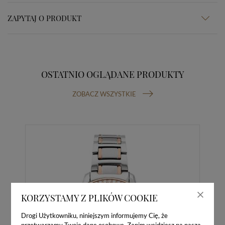
ZAPYTAJ O PRODUKT
OSTATNIO OGLĄDANE PRODUKTY
ZOBACZ WSZYSTKIE
KORZYSTAMY Z PLIKÓW COOKIE
Drogi Użytkowniku, niniejszym informujemy Cię, że
przetwarzamy Twoje dane osobowe. Zanim wejdziesz na naszą