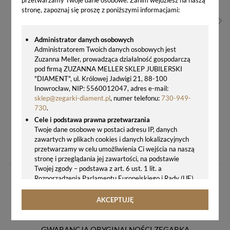
stronę, zapoznaj się proszę z poniższymi informacjami:
Administrator danych osobowych
Administratorem Twoich danych osobowych jest
Zuzanna Meller, prowadząca działalność gospodarczą
pod firmą ZUZANNA MELLER SKLEP JUBILERSKI
"DIAMENT", ul. Królowej Jadwigi 21, 88-100
Inowrocław, NIP: 5560012047, adres e-mail:
sklep@zegarki-diament.pl
, numer telefonu:
730-949-
730
.
Cele i podstawa prawna przetwarzania
Twoje dane osobowe w postaci adresu IP, danych
ZEGAREK DAMSKI JVD JG1022.2 – ELEGANCKI, BIŻUTERYJNY, STAL NIERDZEWNA, RÓŻOWE ZŁOTO
zawartych w plikach cookies i danych lokalizacyjnych
499,00 zł
przetwarzamy w celu umożliwienia Ci wejścia na naszą
stronę i przeglądania jej zawartości, na podstawie
Twojej zgody – podstawa z art. 6 ust. 1 lit. a
Rozporządzenia Parlamentu Europejskiego i Rady (UE)
2016/679 z 27.04.2016 r. w sprawie ochrony osób
fizycznych w związku z przetwarzaniem danych
AKCEPTUJĘ
osobowych i w sprawie swobodnego przepływu takich
danych oraz uchylenia dyrektywy 95/46/WE (ogólne
rozporządzenie o ochronie danych, tj. RODO).
GWARANCJA ORYGINALNOŚCI ZEGARKA