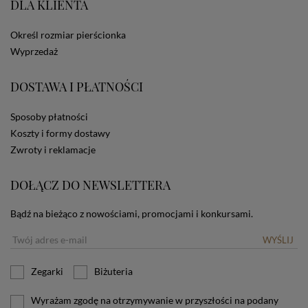
DLA KLIENTA
ze Sklepu bez zmiany ustawień w przeglądarce
dotyczących cookies oznacza, że będą one
zamieszczane w urządzeniu końcowym każdego
Określ rozmiar pierścionka
użytkownika. Jeżeli użytkownik nie wyraża zgody na
Wyprzedaż
stosowanie plików cookies powinien zmienić
ustawienia swojej przeglądarki.
Tu znajduje się więcej
DOSTAWA I PŁATNOŚCI
informacji o plikach cookies.
Sposoby płatności
Koszty i formy dostawy
Zwroty i reklamacje
DOŁĄCZ DO NEWSLETTERA
Bądź na bieżąco z nowościami, promocjami i konkursami.
WYŚLIJ
Zegarki
Biżuteria
Wyrażam zgodę na otrzymywanie w przyszłości na podany