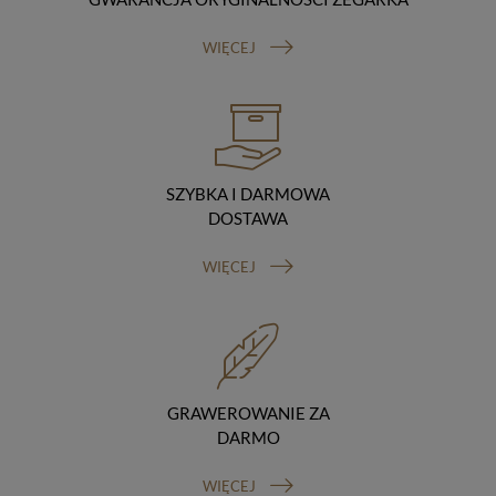
Odbiorcy danych
Twoje dane osobowe możemy udostępniać
WIĘCEJ
hostingodawcy. Takie podmioty przetwarzają dane na
podstawie umowy z nami i tylko zgodnie z naszymi
poleceniami. Przekazujemy Twoje dane poza teren
Polski/UE/Europejskiego Obszaru Gospodarczego.
Okres przechowywania danych
Twoje dane przechowujemy do czasu posiadania
udzielonej przez Ciebie zgody.
SZYBKA I DARMOWA
Twoje prawa
DOSTAWA
Przysługuje Ci prawo dostępu do swoich danych oraz
otrzymania ich kopii, prawo do sprostowania
WIĘCEJ
(poprawiania) swoich danych, prawo do usunięcia
danych (jeżeli Twoim zdaniem nie ma podstaw do tego,
abyśmy przetwarzali Twoje dane, możesz zażądać,
abyśmy je usunęli), prawo do ograniczenia
przetwarzania danych (możesz zażądać, abyśmy
ograniczyli przetwarzanie Twoich danych osobowych
wyłącznie do ich przechowywania lub wykonywania
GRAWEROWANIE ZA
uzgodnionych z Tobą działań, jeżeli Twoim zdaniem
DARMO
mamy nieprawidłowe dane na Twój temat lub
przetwarzamy je bezpodstawnie), prawo do wniesienia
WIĘCEJ
sprzeciwu wobec przetwarzania danych, prawo do