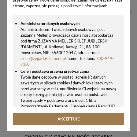
stronę, zapoznaj się proszę z poniższymi informacjami:
Administrator danych osobowych
Administratorem Twoich danych osobowych jest
Zuzanna Meller, prowadząca działalność gospodarczą
pod firmą ZUZANNA MELLER SKLEP JUBILERSKI
"DIAMENT", ul. Królowej Jadwigi 21, 88-100
Inowrocław, NIP: 5560012047, adres e-mail:
sklep@zegarki-diament.pl
, numer telefonu:
730-949-
730
.
Cele i podstawa prawna przetwarzania
Twoje dane osobowe w postaci adresu IP, danych
ZEGAREK DAMSKI FOSSIL ES5357 NEUTRA CHRONO NA SREBRNEJ BRANSOLECIE
zawartych w plikach cookies i danych lokalizacyjnych
594,00 zł
przetwarzamy w celu umożliwienia Ci wejścia na naszą
stronę i przeglądania jej zawartości, na podstawie
Twojej zgody – podstawa z art. 6 ust. 1 lit. a
Rozporządzenia Parlamentu Europejskiego i Rady (UE)
2016/679 z 27.04.2016 r. w sprawie ochrony osób
fizycznych w związku z przetwarzaniem danych
AKCEPTUJĘ
osobowych i w sprawie swobodnego przepływu takich
danych oraz uchylenia dyrektywy 95/46/WE (ogólne
rozporządzenie o ochronie danych, tj. RODO).
GWARANCJA ORYGINALNOŚCI ZEGARKA