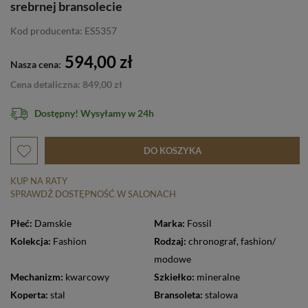
srebrnej bransolecie
Kod producenta: ES5357
594,00 zł
Nasza cena:
Cena detaliczna: 849,00 zł
Dostępny! Wysyłamy w 24h
DO KOSZYKA
KUP NA RATY
SPRAWDŹ DOSTĘPNOŚĆ W SALONACH
Płeć:
Damskie
Marka:
Fossil
Kolekcja:
Fashion
Rodzaj:
chronograf
,
fashion/
modowe
Mechanizm:
kwarcowy
Szkiełko:
mineralne
Koperta:
stal
Bransoleta:
stalowa