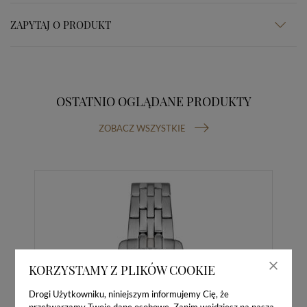
ZAPYTAJ O PRODUKT
OSTATNIO OGLĄDANE PRODUKTY
ZOBACZ WSZYSTKIE
KORZYSTAMY Z PLIKÓW COOKIE
Drogi Użytkowniku, niniejszym informujemy Cię, że
przetwarzamy Twoje dane osobowe. Zanim wejdziesz na naszą