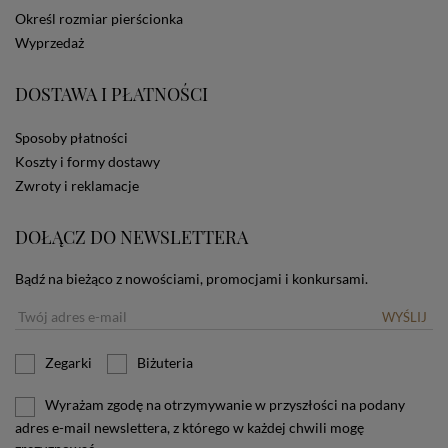
dotyczących cookies oznacza, że będą one
Określ rozmiar pierścionka
zamieszczane w urządzeniu końcowym każdego
Wyprzedaż
użytkownika. Jeżeli użytkownik nie wyraża zgody na
stosowanie plików cookies powinien zmienić
ustawienia swojej przeglądarki.
Tu znajduje się więcej
DOSTAWA I PŁATNOŚCI
informacji o plikach cookies.
Sposoby płatności
Koszty i formy dostawy
Zwroty i reklamacje
DOŁĄCZ DO NEWSLETTERA
Bądź na bieżąco z nowościami, promocjami i konkursami.
WYŚLIJ
Zegarki
Biżuteria
Wyrażam zgodę na otrzymywanie w przyszłości na podany
adres e-mail newslettera, z którego w każdej chwili mogę