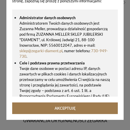
stronę, zapoznaj się proszę z poniższymi informacjami:
Administrator danych osobowych
Administratorem Twoich danych osobowych jest
Zuzanna Meller, prowadząca działalność gospodarczą
pod firmą ZUZANNA MELLER SKLEP JUBILERSKI
"DIAMENT", ul. Królowej Jadwigi 21, 88-100
Inowrocław, NIP: 5560012047, adres e-mail:
sklep@zegarki-diament.pl
, numer telefonu:
730-949-
730
.
Cele i podstawa prawna przetwarzania
ZEGAREK DAMSKI CERTINA DS ACTION LADY CHRONOMETER C032.251.11.041.09
Twoje dane osobowe w postaci adresu IP, danych
zawartych w plikach cookies i danych lokalizacyjnych
2590,00 zł
przetwarzamy w celu umożliwienia Ci wejścia na naszą
stronę i przeglądania jej zawartości, na podstawie
Twojej zgody – podstawa z art. 6 ust. 1 lit. a
Rozporządzenia Parlamentu Europejskiego i Rady (UE)
2016/679 z 27.04.2016 r. w sprawie ochrony osób
fizycznych w związku z przetwarzaniem danych
AKCEPTUJĘ
osobowych i w sprawie swobodnego przepływu takich
danych oraz uchylenia dyrektywy 95/46/WE (ogólne
GWARANCJA ORYGINALNOŚCI ZEGARKA
rozporządzenie o ochronie danych, tj. RODO).