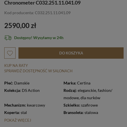
Chronometer C032.251.11.041.09
Kod producenta: C032.251.11.041.09
2590,00 zł
Dostępny! Wysyłamy w 24h
DO KOSZYKA
KUP NA RATY
SPRAWDŹ DOSTĘPNOŚĆ W SALONACH
Płeć:
Damskie
Marka:
Certina
Kolekcja:
DS Action
Rodzaj:
eleganckie
,
fashion/
modowe
,
dla nurków
Mechanizm:
kwarcowy
Szkiełko:
szafirowe
Koperta:
stal
Bransoleta:
stalowa
POKAŻ WIĘCEJ