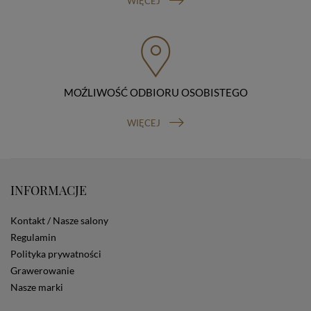
WIĘCEJ
przenoszenia danych, prawo do wniesienia skargi do
organu nadzorczego (Prezesa Urzędu Ochrony Danych
Osobowych, ul. Stawki 2, 00-193 Warszawa) oraz
prawo do cofnięcia zgody na przetwarzanie danych
osobowych (masz prawo cofnięcia zgody na
przetwarzanie danych w dowolnym momencie;
MOŹLIWOŚĆ ODBIORU OSOBISTEGO
cofnięcie zgody nie ma wpływu na zgodność z prawem
przetwarzania, którego dokonano na podstawie Twojej
zgody przed jej cofnięciem). W celu wykonania swoich
WIĘCEJ
praw skieruj do nas odpowiednie żądanie.
Informacja o dobrowolności podania danych
Podanie przez Ciebie danych jest dobrowolne. Jeżeli
nie podasz danych, nie będziesz mógł przeglądać
zawartości naszej strony
INFORMACJE
Zautomatyzowane podejmowanie decyzji
Na stronie Sklepu są wykorzystywane pliki cookies.
Kontakt / Nasze salony
Stosowane są one w celach zapewnienia maksymalnej
Regulamin
wygody wszystkich użytkowników (w tym Kupujących)
Polityka prywatności
przy korzystaniu ze Sklepu (zapamiętywanie
preferencji i ustawień na stronie, zbieranie
Grawerowanie
anonimowych danych dla celów reklamowych i
Nasze marki
statystycznych, także przez inne portale, w tym
portale społecznościowe, np. Facebook). Korzystanie