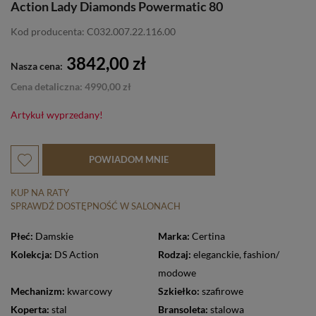
Action Lady Diamonds Powermatic 80
Kod producenta: C032.007.22.116.00
3842,00 zł
Nasza cena:
Cena detaliczna: 4990,00 zł
Artykuł wyprzedany!
POWIADOM MNIE
KUP NA RATY
SPRAWDŹ DOSTĘPNOŚĆ W SALONACH
Płeć:
Damskie
Marka:
Certina
Kolekcja:
DS Action
Rodzaj:
eleganckie
,
fashion/
modowe
Mechanizm:
kwarcowy
Szkiełko:
szafirowe
Koperta:
stal
Bransoleta:
stalowa