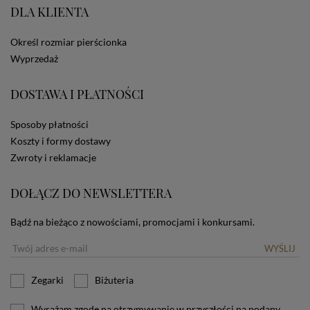
DLA KLIENTA
ze Sklepu bez zmiany ustawień w przeglądarce
dotyczących cookies oznacza, że będą one
zamieszczane w urządzeniu końcowym każdego
Określ rozmiar pierścionka
użytkownika. Jeżeli użytkownik nie wyraża zgody na
Wyprzedaż
stosowanie plików cookies powinien zmienić
ustawienia swojej przeglądarki.
Tu znajduje się więcej
informacji o plikach cookies.
DOSTAWA I PŁATNOŚCI
Sposoby płatności
Koszty i formy dostawy
Zwroty i reklamacje
DOŁĄCZ DO NEWSLETTERA
Bądź na bieżąco z nowościami, promocjami i konkursami.
WYŚLIJ
Zegarki
Biżuteria
Wyrażam zgodę na otrzymywanie w przyszłości na podany