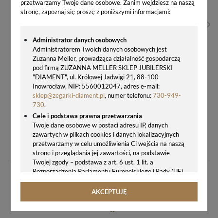
przetwarzamy Twoje dane osobowe. Zanim wejdziesz na naszą
stronę, zapoznaj się proszę z poniższymi informacjami:
Administrator danych osobowych
Administratorem Twoich danych osobowych jest
Zuzanna Meller, prowadząca działalność gospodarczą
pod firmą ZUZANNA MELLER SKLEP JUBILERSKI
"DIAMENT", ul. Królowej Jadwigi 21, 88-100
Inowrocław, NIP: 5560012047, adres e-mail:
sklep@zegarki-diament.pl
, numer telefonu:
730-949-
730
.
Cele i podstawa prawna przetwarzania
Twoje dane osobowe w postaci adresu IP, danych
ZEGAREK DAMSKI CERTINA C032.007.22.116.00 DS ACTION LADY DIAMONDS POWERMATIC 80
zawartych w plikach cookies i danych lokalizacyjnych
przetwarzamy w celu umożliwienia Ci wejścia na naszą
3842,00 zł
stronę i przeglądania jej zawartości, na podstawie
Twojej zgody – podstawa z art. 6 ust. 1 lit. a
Rozporządzenia Parlamentu Europejskiego i Rady (UE)
2016/679 z 27.04.2016 r. w sprawie ochrony osób
fizycznych w związku z przetwarzaniem danych
AKCEPTUJĘ
osobowych i w sprawie swobodnego przepływu takich
danych oraz uchylenia dyrektywy 95/46/WE (ogólne
rozporządzenie o ochronie danych, tj. RODO).