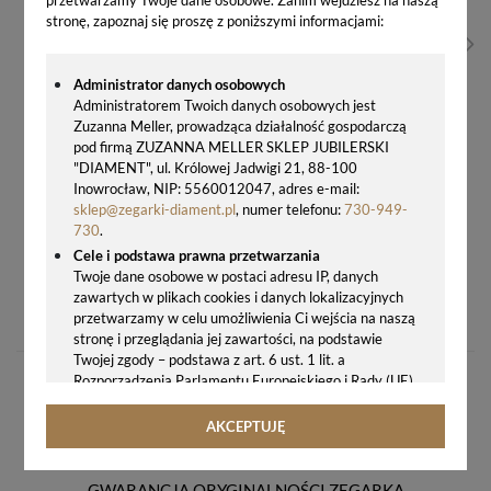
stronę, zapoznaj się proszę z poniższymi informacjami:
Administrator danych osobowych
Administratorem Twoich danych osobowych jest
Zuzanna Meller, prowadząca działalność gospodarczą
pod firmą ZUZANNA MELLER SKLEP JUBILERSKI
"DIAMENT", ul. Królowej Jadwigi 21, 88-100
Inowrocław, NIP: 5560012047, adres e-mail:
sklep@zegarki-diament.pl
, numer telefonu:
730-949-
730
.
Cele i podstawa prawna przetwarzania
Twoje dane osobowe w postaci adresu IP, danych
ZEGAREK DAMSKI BRUNO CALVANI BC90383 RÓŻOWE ZŁOTO MESH + GRAWER GRATIS
zawartych w plikach cookies i danych lokalizacyjnych
149,00 zł
przetwarzamy w celu umożliwienia Ci wejścia na naszą
stronę i przeglądania jej zawartości, na podstawie
Twojej zgody – podstawa z art. 6 ust. 1 lit. a
Rozporządzenia Parlamentu Europejskiego i Rady (UE)
2016/679 z 27.04.2016 r. w sprawie ochrony osób
fizycznych w związku z przetwarzaniem danych
AKCEPTUJĘ
osobowych i w sprawie swobodnego przepływu takich
danych oraz uchylenia dyrektywy 95/46/WE (ogólne
rozporządzenie o ochronie danych, tj. RODO).
GWARANCJA ORYGINALNOŚCI ZEGARKA