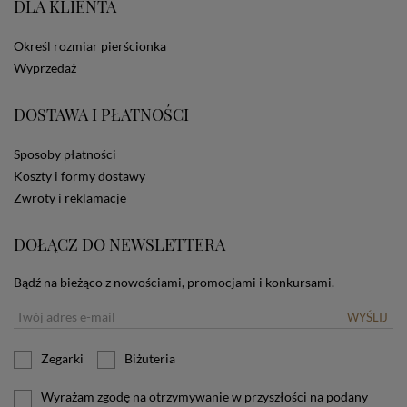
DLA KLIENTA
ze Sklepu bez zmiany ustawień w przeglądarce
dotyczących cookies oznacza, że będą one
zamieszczane w urządzeniu końcowym każdego
Określ rozmiar pierścionka
użytkownika. Jeżeli użytkownik nie wyraża zgody na
Wyprzedaż
stosowanie plików cookies powinien zmienić
ustawienia swojej przeglądarki.
Tu znajduje się więcej
DOSTAWA I PŁATNOŚCI
informacji o plikach cookies.
Sposoby płatności
Koszty i formy dostawy
Zwroty i reklamacje
DOŁĄCZ DO NEWSLETTERA
Bądź na bieżąco z nowościami, promocjami i konkursami.
WYŚLIJ
Zegarki
Biżuteria
Wyrażam zgodę na otrzymywanie w przyszłości na podany