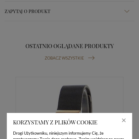
ZAPYTAJ O PRODUKT
OSTATNIO OGLĄDANE PRODUKTY
ZOBACZ WSZYSTKIE
KORZYSTAMY Z PLIKÓW COOKIE
Drogi Użytkowniku, niniejszym informujemy Cię, że
przetwarzamy Twoje dane osobowe. Zanim wejdziesz na naszą