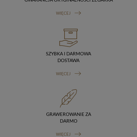
Odbiorcy danych
Twoje dane osobowe możemy udostępniać
WIĘCEJ
hostingodawcy. Takie podmioty przetwarzają dane na
podstawie umowy z nami i tylko zgodnie z naszymi
poleceniami. Przekazujemy Twoje dane poza teren
Polski/UE/Europejskiego Obszaru Gospodarczego.
Okres przechowywania danych
Twoje dane przechowujemy do czasu posiadania
udzielonej przez Ciebie zgody.
SZYBKA I DARMOWA
Twoje prawa
DOSTAWA
Przysługuje Ci prawo dostępu do swoich danych oraz
otrzymania ich kopii, prawo do sprostowania
WIĘCEJ
(poprawiania) swoich danych, prawo do usunięcia
danych (jeżeli Twoim zdaniem nie ma podstaw do tego,
abyśmy przetwarzali Twoje dane, możesz zażądać,
abyśmy je usunęli), prawo do ograniczenia
przetwarzania danych (możesz zażądać, abyśmy
ograniczyli przetwarzanie Twoich danych osobowych
wyłącznie do ich przechowywania lub wykonywania
GRAWEROWANIE ZA
uzgodnionych z Tobą działań, jeżeli Twoim zdaniem
DARMO
mamy nieprawidłowe dane na Twój temat lub
przetwarzamy je bezpodstawnie), prawo do wniesienia
WIĘCEJ
sprzeciwu wobec przetwarzania danych, prawo do