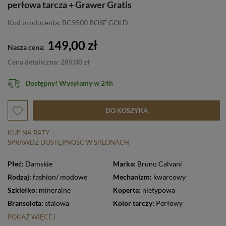
perłowa tarcza + Grawer Gratis
Kod producenta: BC9500 ROSE GOLD
149,00 zł
Nasza cena:
Cena detaliczna: 289,00 zł
Dostępny! Wysyłamy w 24h
DO KOSZYKA
KUP NA RATY
SPRAWDŹ DOSTĘPNOŚĆ W SALONACH
Płeć:
Damskie
Marka:
Bruno Calvani
Rodzaj:
fashion/ modowe
Mechanizm:
kwarcowy
Szkiełko:
mineralne
Koperta:
nietypowa
Bransoleta:
stalowa
Kolor tarczy:
Perłowy
POKAŻ WIĘCEJ