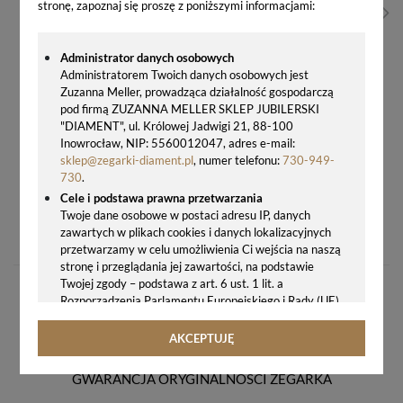
stronę, zapoznaj się proszę z poniższymi informacjami:
Administrator danych osobowych
Administratorem Twoich danych osobowych jest
Zuzanna Meller, prowadząca działalność gospodarczą
pod firmą ZUZANNA MELLER SKLEP JUBILERSKI
"DIAMENT", ul. Królowej Jadwigi 21, 88-100
Inowrocław, NIP: 5560012047, adres e-mail:
sklep@zegarki-diament.pl
, numer telefonu:
730-949-
730
.
Cele i podstawa prawna przetwarzania
ZEGAREK DAMSKI BRUNO CALVANI BC9500 RÓŻOWE ZŁOTO PERŁOWA TARCZA + GRAWER GRATIS
Twoje dane osobowe w postaci adresu IP, danych
zawartych w plikach cookies i danych lokalizacyjnych
149,00 zł
przetwarzamy w celu umożliwienia Ci wejścia na naszą
stronę i przeglądania jej zawartości, na podstawie
Twojej zgody – podstawa z art. 6 ust. 1 lit. a
Rozporządzenia Parlamentu Europejskiego i Rady (UE)
2016/679 z 27.04.2016 r. w sprawie ochrony osób
fizycznych w związku z przetwarzaniem danych
AKCEPTUJĘ
osobowych i w sprawie swobodnego przepływu takich
danych oraz uchylenia dyrektywy 95/46/WE (ogólne
GWARANCJA ORYGINALNOŚCI ZEGARKA
rozporządzenie o ochronie danych, tj. RODO).