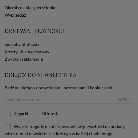
dotyczących cookies oznacza, że będą one
Określ rozmiar pierścionka
zamieszczane w urządzeniu końcowym każdego
Wyprzedaż
użytkownika. Jeżeli użytkownik nie wyraża zgody na
stosowanie plików cookies powinien zmienić
ustawienia swojej przeglądarki.
Tu znajduje się więcej
DOSTAWA I PŁATNOŚCI
informacji o plikach cookies.
Sposoby płatności
Koszty i formy dostawy
Zwroty i reklamacje
DOŁĄCZ DO NEWSLETTERA
Bądź na bieżąco z nowościami, promocjami i konkursami.
WYŚLIJ
Zegarki
Biżuteria
Wyrażam zgodę na otrzymywanie w przyszłości na podany
adres e-mail newslettera, z którego w każdej chwili mogę