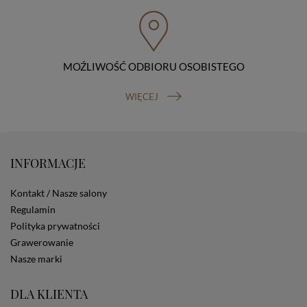
przenoszenia danych, prawo do wniesienia skargi do
organu nadzorczego (Prezesa Urzędu Ochrony Danych
Osobowych, ul. Stawki 2, 00-193 Warszawa) oraz
prawo do cofnięcia zgody na przetwarzanie danych
osobowych (masz prawo cofnięcia zgody na
przetwarzanie danych w dowolnym momencie;
MOŹLIWOŚĆ ODBIORU OSOBISTEGO
cofnięcie zgody nie ma wpływu na zgodność z prawem
przetwarzania, którego dokonano na podstawie Twojej
WIĘCEJ
zgody przed jej cofnięciem). W celu wykonania swoich
praw skieruj do nas odpowiednie żądanie.
Informacja o dobrowolności podania danych
Podanie przez Ciebie danych jest dobrowolne. Jeżeli
nie podasz danych, nie będziesz mógł przeglądać
INFORMACJE
zawartości naszej strony
Zautomatyzowane podejmowanie decyzji
Kontakt / Nasze salony
Na stronie Sklepu są wykorzystywane pliki cookies.
Regulamin
Stosowane są one w celach zapewnienia maksymalnej
Polityka prywatności
wygody wszystkich użytkowników (w tym Kupujących)
przy korzystaniu ze Sklepu (zapamiętywanie
Grawerowanie
preferencji i ustawień na stronie, zbieranie
Nasze marki
anonimowych danych dla celów reklamowych i
statystycznych, także przez inne portale, w tym
DLA KLIENTA
portale społecznościowe, np. Facebook). Korzystanie
ze Sklepu bez zmiany ustawień w przeglądarce