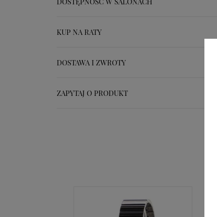
DOSTĘPNOŚĆ W SALONACH
KUP NA RATY
DOSTAWA I ZWROTY
ZAPYTAJ O PRODUKT