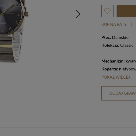
KUP NA RATY
|
Płeć:
Damskie
Kolekcja:
Classic
Mechanizm:
kwar
Koperta:
nietypo
POKAŻ WIĘCEJ
DODAJ GRAWE