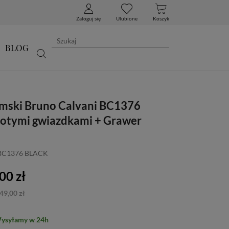
Zaloguj się
Ulubione
Koszyk
BLOG
mski Bruno Calvani BC1376
złotymi gwiazdkami + Grawer
 BC1376 BLACK
00 zł
49,00 zł
Wysyłamy w 24h