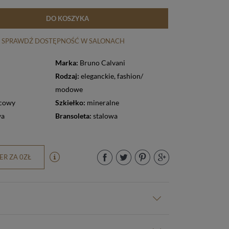
DO KOSZYKA
SPRAWDŹ DOSTĘPNOŚĆ W SALONACH
Marka:
Bruno Calvani
Rodzaj:
eleganckie
,
fashion/
modowe
cowy
Szkiełko:
mineralne
wa
Bransoleta:
stalowa
R ZA 0ZŁ