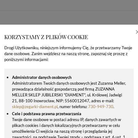
KORZYSTAMY Z PLIKÓW COOKIE
Drogi Użytkowniku, niniejszym informujemy Cię, że przetwarzamy Twoje
dane osobowe. Zanim wejdziesz na naszą stronę, zapoznaj się proszę z
poniższymi informacjami:
Administrator danych osobowych
Administratorem Twoich danych osobowych jest Zuzanna Meller,
prowadząca działalność gospodarczą pod firmą ZUZANNA
OSTATNIO OGLĄDANE PRODUKTY
MELLER SKLEP JUBILERSKI "DIAMENT", ul. Królowej Jadwigi
21, 88-100 Inowrocław, NIP: 5560012047, adres e-mail:
sklep@zegarki-diament.pl
, numer telefonu:
730-949-730
.
Cele i podstawa prawna przetwarzania
Twoje dane osobowe w postaci adresu IP, danych zawartych w
plikach cookies i danych lokalizacyjnych przetwarzamy w celu
umożliwienia Ci wejścia na naszą stronę i przeglądania jej
zawartości, na podstawie Twojej zgody – podstawa z art. 6 ust. 1