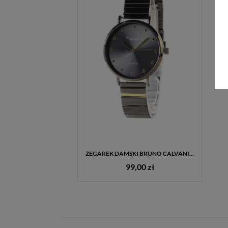
ZEGAREK DAMSKI BRUNO CALVANI BC1376 CZARNY ZE ZŁOTYMI GWIAZDKAMI + GRAWER GRATIS
99,00 zł