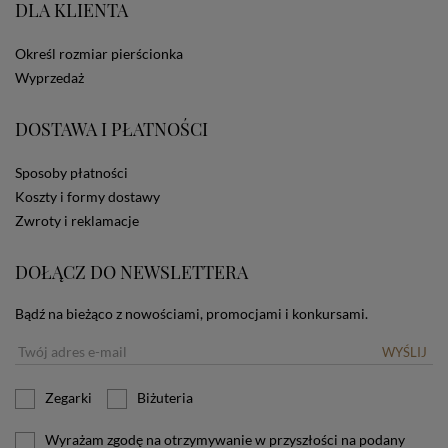
DLA KLIENTA
ze Sklepu bez zmiany ustawień w przeglądarce
dotyczących cookies oznacza, że będą one
zamieszczane w urządzeniu końcowym każdego
Określ rozmiar pierścionka
użytkownika. Jeżeli użytkownik nie wyraża zgody na
Wyprzedaż
stosowanie plików cookies powinien zmienić
ustawienia swojej przeglądarki.
Tu znajduje się więcej
DOSTAWA I PŁATNOŚCI
informacji o plikach cookies.
Sposoby płatności
Koszty i formy dostawy
Zwroty i reklamacje
DOŁĄCZ DO NEWSLETTERA
Bądź na bieżąco z nowościami, promocjami i konkursami.
WYŚLIJ
Zegarki
Biżuteria
Wyrażam zgodę na otrzymywanie w przyszłości na podany