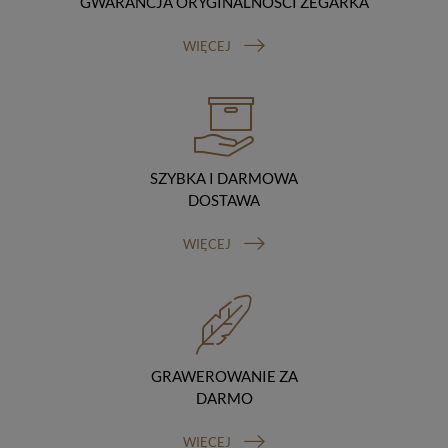
GWARANCJA ORYGINALNOŚCI ZEGARKA
Odbiorcy danych
Twoje dane osobowe możemy udostępniać
WIĘCEJ
hostingodawcy. Takie podmioty przetwarzają dane na
podstawie umowy z nami i tylko zgodnie z naszymi
poleceniami. Przekazujemy Twoje dane poza teren
Polski/UE/Europejskiego Obszaru Gospodarczego.
Okres przechowywania danych
Twoje dane przechowujemy do czasu posiadania
udzielonej przez Ciebie zgody.
SZYBKA I DARMOWA
Twoje prawa
DOSTAWA
Przysługuje Ci prawo dostępu do swoich danych oraz
otrzymania ich kopii, prawo do sprostowania
WIĘCEJ
(poprawiania) swoich danych, prawo do usunięcia
danych (jeżeli Twoim zdaniem nie ma podstaw do tego,
abyśmy przetwarzali Twoje dane, możesz zażądać,
abyśmy je usunęli), prawo do ograniczenia
przetwarzania danych (możesz zażądać, abyśmy
ograniczyli przetwarzanie Twoich danych osobowych
wyłącznie do ich przechowywania lub wykonywania
GRAWEROWANIE ZA
uzgodnionych z Tobą działań, jeżeli Twoim zdaniem
DARMO
mamy nieprawidłowe dane na Twój temat lub
przetwarzamy je bezpodstawnie), prawo do wniesienia
WIĘCEJ
sprzeciwu wobec przetwarzania danych, prawo do