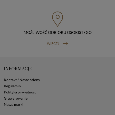
przenoszenia danych, prawo do wniesienia skargi do
organu nadzorczego (Prezesa Urzędu Ochrony Danych
Osobowych, ul. Stawki 2, 00-193 Warszawa) oraz
prawo do cofnięcia zgody na przetwarzanie danych
osobowych (masz prawo cofnięcia zgody na
przetwarzanie danych w dowolnym momencie;
MOŹLIWOŚĆ ODBIORU OSOBISTEGO
cofnięcie zgody nie ma wpływu na zgodność z prawem
przetwarzania, którego dokonano na podstawie Twojej
zgody przed jej cofnięciem). W celu wykonania swoich
WIĘCEJ
praw skieruj do nas odpowiednie żądanie.
Informacja o dobrowolności podania danych
Podanie przez Ciebie danych jest dobrowolne. Jeżeli
nie podasz danych, nie będziesz mógł przeglądać
INFORMACJE
zawartości naszej strony
Zautomatyzowane podejmowanie decyzji
Na stronie Sklepu są wykorzystywane pliki cookies.
Kontakt / Nasze salony
Stosowane są one w celach zapewnienia maksymalnej
Regulamin
wygody wszystkich użytkowników (w tym Kupujących)
Polityka prywatności
przy korzystaniu ze Sklepu (zapamiętywanie
Grawerowanie
preferencji i ustawień na stronie, zbieranie
anonimowych danych dla celów reklamowych i
Nasze marki
statystycznych, także przez inne portale, w tym
portale społecznościowe, np. Facebook). Korzystanie