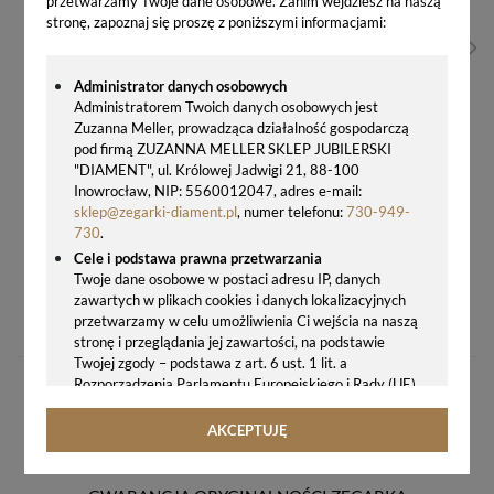
przetwarzamy Twoje dane osobowe. Zanim wejdziesz na naszą
stronę, zapoznaj się proszę z poniższymi informacjami:
Administrator danych osobowych
Administratorem Twoich danych osobowych jest
Zuzanna Meller, prowadząca działalność gospodarczą
pod firmą ZUZANNA MELLER SKLEP JUBILERSKI
"DIAMENT", ul. Królowej Jadwigi 21, 88-100
Inowrocław, NIP: 5560012047, adres e-mail:
sklep@zegarki-diament.pl
, numer telefonu:
730-949-
730
.
Cele i podstawa prawna przetwarzania
Twoje dane osobowe w postaci adresu IP, danych
ZEGAREK DAMSKI ATLANTIC SEABASE 20348.45.21 – ZŁOTA ELEGANCJA, SZWAJCARSKI MECHANIZM, SZAFIROWE SZKŁO
zawartych w plikach cookies i danych lokalizacyjnych
1228,00 zł
przetwarzamy w celu umożliwienia Ci wejścia na naszą
stronę i przeglądania jej zawartości, na podstawie
Twojej zgody – podstawa z art. 6 ust. 1 lit. a
Rozporządzenia Parlamentu Europejskiego i Rady (UE)
2016/679 z 27.04.2016 r. w sprawie ochrony osób
fizycznych w związku z przetwarzaniem danych
AKCEPTUJĘ
osobowych i w sprawie swobodnego przepływu takich
danych oraz uchylenia dyrektywy 95/46/WE (ogólne
rozporządzenie o ochronie danych, tj. RODO).