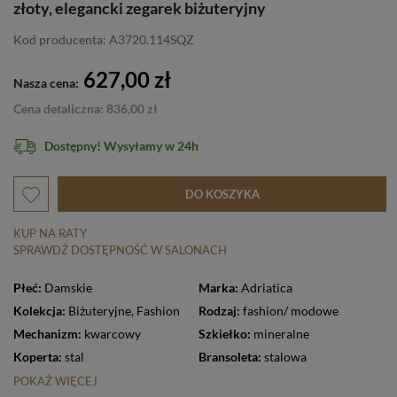
złoty, elegancki zegarek biżuteryjny
Kod producenta: A3720.114SQZ
627,00 zł
Nasza cena:
Cena detaliczna: 836,00 zł
Dostępny! Wysyłamy w 24h
DO KOSZYKA
KUP NA RATY
SPRAWDŹ DOSTĘPNOŚĆ W SALONACH
Płeć:
Damskie
Marka:
Adriatica
Kolekcja:
Biżuteryjne
,
Fashion
Rodzaj:
fashion/ modowe
Mechanizm:
kwarcowy
Szkiełko:
mineralne
Koperta:
stal
Bransoleta:
stalowa
POKAŻ WIĘCEJ