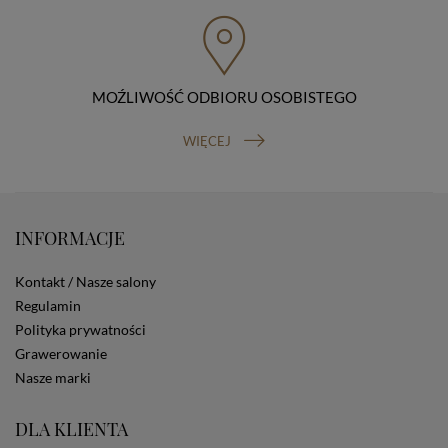
przenoszenia danych, prawo do wniesienia skargi do
organu nadzorczego (Prezesa Urzędu Ochrony Danych
Osobowych, ul. Stawki 2, 00-193 Warszawa) oraz
prawo do cofnięcia zgody na przetwarzanie danych
osobowych (masz prawo cofnięcia zgody na
przetwarzanie danych w dowolnym momencie;
MOŹLIWOŚĆ ODBIORU OSOBISTEGO
cofnięcie zgody nie ma wpływu na zgodność z prawem
przetwarzania, którego dokonano na podstawie Twojej
WIĘCEJ
zgody przed jej cofnięciem). W celu wykonania swoich
praw skieruj do nas odpowiednie żądanie.
Informacja o dobrowolności podania danych
Podanie przez Ciebie danych jest dobrowolne. Jeżeli
nie podasz danych, nie będziesz mógł przeglądać
INFORMACJE
zawartości naszej strony
Zautomatyzowane podejmowanie decyzji
Kontakt / Nasze salony
Na stronie Sklepu są wykorzystywane pliki cookies.
Regulamin
Stosowane są one w celach zapewnienia maksymalnej
Polityka prywatności
wygody wszystkich użytkowników (w tym Kupujących)
przy korzystaniu ze Sklepu (zapamiętywanie
Grawerowanie
preferencji i ustawień na stronie, zbieranie
Nasze marki
anonimowych danych dla celów reklamowych i
statystycznych, także przez inne portale, w tym
DLA KLIENTA
portale społecznościowe, np. Facebook). Korzystanie
ze Sklepu bez zmiany ustawień w przeglądarce