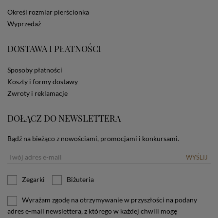
dotyczących cookies oznacza, że będą one
Określ rozmiar pierścionka
zamieszczane w urządzeniu końcowym każdego
Wyprzedaż
użytkownika. Jeżeli użytkownik nie wyraża zgody na
stosowanie plików cookies powinien zmienić
ustawienia swojej przeglądarki.
Tu znajduje się więcej
DOSTAWA I PŁATNOŚCI
informacji o plikach cookies.
Sposoby płatności
Koszty i formy dostawy
Zwroty i reklamacje
DOŁĄCZ DO NEWSLETTERA
Bądź na bieżąco z nowościami, promocjami i konkursami.
WYŚLIJ
Zegarki
Biżuteria
Wyrażam zgodę na otrzymywanie w przyszłości na podany
adres e-mail newslettera, z którego w każdej chwili mogę