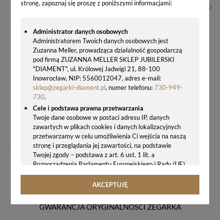
stronę, zapoznaj się proszę z poniższymi informacjami:
Administrator danych osobowych
Administratorem Twoich danych osobowych jest
Zuzanna Meller, prowadząca działalność gospodarczą
pod firmą ZUZANNA MELLER SKLEP JUBILERSKI
"DIAMENT", ul. Królowej Jadwigi 21, 88-100
Inowrocław, NIP: 5560012047, adres e-mail:
sklep@zegarki-diament.pl
, numer telefonu:
730-949-
730
.
Cele i podstawa prawna przetwarzania
ZEGAREK DAMSKI ADRIATICA FASHION A3720.114SQZ – ZŁOTY, ELEGANCKI ZEGAREK BIŻUTERYJNY
Twoje dane osobowe w postaci adresu IP, danych
zawartych w plikach cookies i danych lokalizacyjnych
627,00 zł
przetwarzamy w celu umożliwienia Ci wejścia na naszą
stronę i przeglądania jej zawartości, na podstawie
Twojej zgody – podstawa z art. 6 ust. 1 lit. a
Rozporządzenia Parlamentu Europejskiego i Rady (UE)
2016/679 z 27.04.2016 r. w sprawie ochrony osób
fizycznych w związku z przetwarzaniem danych
AKCEPTUJĘ
osobowych i w sprawie swobodnego przepływu takich
danych oraz uchylenia dyrektywy 95/46/WE (ogólne
GWARANCJA ORYGINALNOŚCI ZEGARKA
rozporządzenie o ochronie danych, tj. RODO).