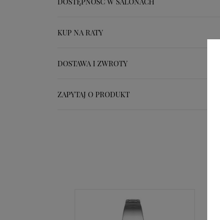
DOSTĘPNOŚĆ W SALONACH
KUP NA RATY
DOSTAWA I ZWROTY
ZAPYTAJ O PRODUKT