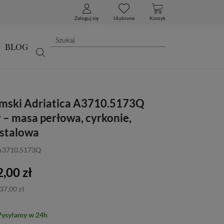
Zaloguj się
Ulubione
Koszyk
BLOG
mski Adriatica A3710.5173Q
 – masa perłowa, cyrkonie,
 stalowa
 A3710.5173Q
,00 zł
37,00 zł
Wysyłamy w 24h