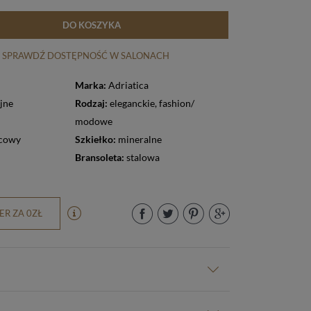
DO KOSZYKA
SPRAWDŹ DOSTĘPNOŚĆ W SALONACH
Marka:
Adriatica
jne
Rodzaj:
eleganckie
,
fashion/
modowe
cowy
Szkiełko:
mineralne
Bransoleta:
stalowa
R ZA 0ZŁ