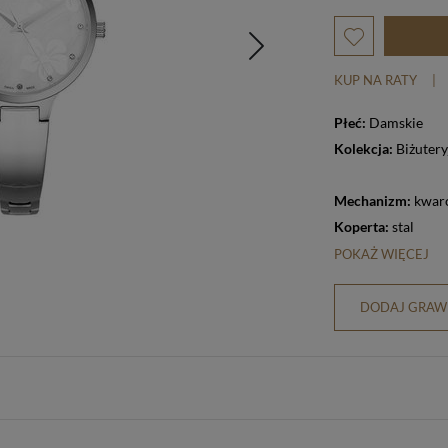
KUP NA RATY
|
Płeć:
Damskie
Kolekcja:
Biżutery
Mechanizm:
kwar
Koperta:
stal
POKAŻ WIĘCEJ
DODAJ GRAWE