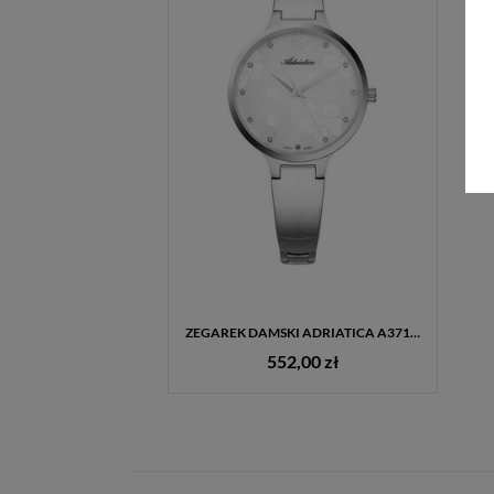
ZEGAREK DAMSKI ADRIATICA A3710.5173Q BIŻUTERYJNY – MASA PERŁOWA, CYRKONIE, BRANSOLETA STALOWA
552,00 zł