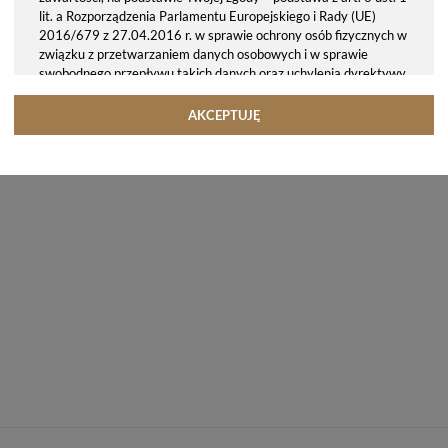
lit. a Rozporządzenia Parlamentu Europejskiego i Rady (UE)
2016/679 z 27.04.2016 r. w sprawie ochrony osób fizycznych w
związku z przetwarzaniem danych osobowych i w sprawie
swobodnego przepływu takich danych oraz uchylenia dyrektywy
95/46/WE (ogólne rozporządzenie o ochronie danych, tj. RODO).
Odbiorcy danych
AKCEPTUJĘ
Twoje dane osobowe możemy udostępniać hostingodawcy. Takie
podmioty przetwarzają dane na podstawie umowy z nami i tylko
zgodnie z naszymi poleceniami. Przekazujemy Twoje dane poza
teren Polski/UE/Europejskiego Obszaru Gospodarczego.
Okres przechowywania danych
Twoje dane przechowujemy do czasu posiadania udzielonej przez
Ciebie zgody.
Twoje prawa
Przysługuje Ci prawo dostępu do swoich danych oraz otrzymania
ich kopii, prawo do sprostowania (poprawiania) swoich danych,
prawo do usunięcia danych (jeżeli Twoim zdaniem nie ma
podstaw do tego, abyśmy przetwarzali Twoje dane, możesz
zażądać, abyśmy je usunęli), prawo do ograniczenia
przetwarzania danych (możesz zażądać, abyśmy ograniczyli
przetwarzanie Twoich danych osobowych wyłącznie do ich
przechowywania lub wykonywania uzgodnionych z Tobą działań,
jeżeli Twoim zdaniem mamy nieprawidłowe dane na Twój temat